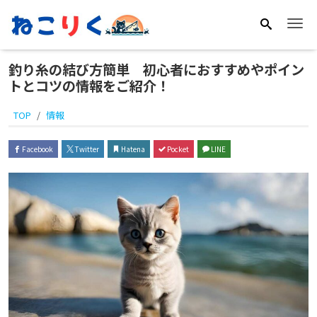
Me
釣り糸の結び方簡単 初心者におすすめやポイン
トとコツの情報をご紹介！
TOP
情報
Facebook
Twitter
Hatena
Pocket
LINE