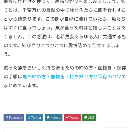
最後に仕掛けを使って、最高な釣りを楽しみましょう。釣
りとは、千変万化の自然の中で泳ぐ魚たちに餌を食わすこ
とから始まります。この餌が自然に流れていたら、魚たち
はすぐに食うでしょう。魚が食った時ほど嬉しいことはあ
りません。この感激は、老若男女あらゆる人に共通するも
のです。結び目ひとつひとつに愛情込めて仕立てましょ
う。
釣った魚をおいしく持ち帰るための締め方・血抜き・保存
の手順は
魚の締め方・血抜き・持ち帰り方と保存のコツ
で
まとめています。
Facebook
Twitter
Hatena
Pocket
LINE