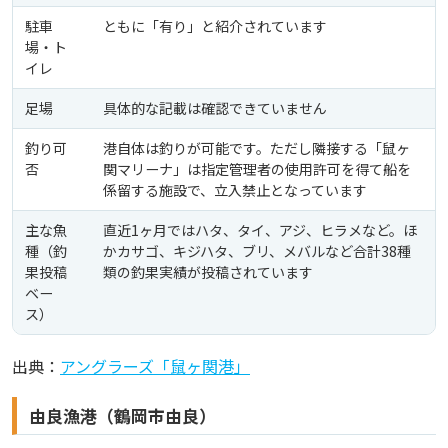
駐車
ともに「有り」と紹介されています
場・ト
イレ
足場
具体的な記載は確認できていません
釣り可
港自体は釣りが可能です。ただし隣接する「鼠ヶ
否
関マリーナ」は指定管理者の使用許可を得て船を
係留する施設で、立入禁止となっています
主な魚
直近1ヶ月ではハタ、タイ、アジ、ヒラメなど。ほ
種（釣
かカサゴ、キジハタ、ブリ、メバルなど合計38種
果投稿
類の釣果実績が投稿されています
ベー
ス）
出典：
アングラーズ「鼠ヶ関港」
由良漁港（鶴岡市由良）