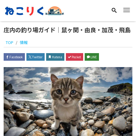
Me
庄内の釣り場ガイド｜鼠ヶ関・由良・加茂・飛島
TOP
情報
Facebook
Twitter
Hatena
Pocket
LINE