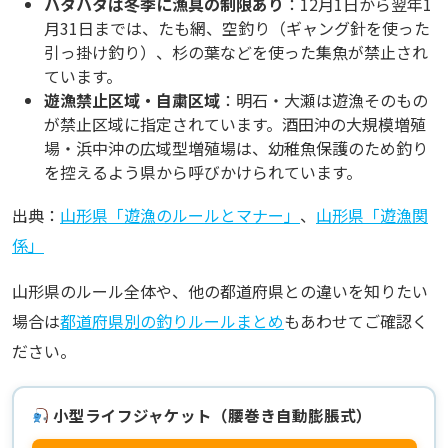
ハタハタは冬季に漁具の制限あり
：12月1日から翌年1
月31日までは、たも網、空釣り（ギャング針を使った
引っ掛け釣り）、杉の葉などを使った集魚が禁止され
ています。
遊漁禁止区域・自粛区域
：明石・大瀬は遊漁そのもの
が禁止区域に指定されています。酒田沖の大規模増殖
場・浜中沖の広域型増殖場は、幼稚魚保護のため釣り
を控えるよう県から呼びかけられています。
出典：
山形県「遊漁のルールとマナー」
、
山形県「遊漁関
係」
山形県のルール全体や、他の都道府県との違いを知りたい
場合は
都道府県別の釣りルールまとめ
もあわせてご確認く
ださい。
小型ライフジャケット（腰巻き自動膨脹式）