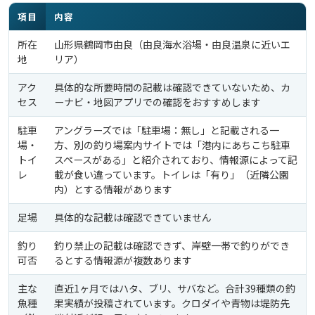
項目
内容
所在
山形県鶴岡市由良（由良海水浴場・由良温泉に近いエ
地
リア）
アク
具体的な所要時間の記載は確認できていないため、カ
セス
ーナビ・地図アプリでの確認をおすすめします
駐車
アングラーズでは「駐車場：無し」と記載される一
場・
方、別の釣り場案内サイトでは「港内にあちこち駐車
トイ
スペースがある」と紹介されており、情報源によって記
レ
載が食い違っています。トイレは「有り」（近隣公園
内）とする情報があります
足場
具体的な記載は確認できていません
釣り
釣り禁止の記載は確認できず、岸壁一帯で釣りができ
可否
るとする情報源が複数あります
主な
直近1ヶ月ではハタ、ブリ、サバなど。合計39種類の釣
魚種
果実績が投稿されています。クロダイや青物は堤防先