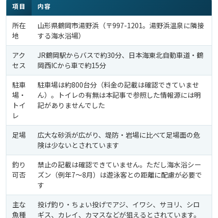
項目
内容
所在
山形県鶴岡市湯野浜（〒997-1201。湯野浜温泉に隣接
地
する海水浴場）
アク
JR鶴岡駅からバスで約30分、日本海東北自動車道・鶴
セス
岡西ICから車で約15分
駐車
駐車場は約800台分（料金の記載は確認できていませ
場・
ん）。トイレの有無は本記事で参照した情報源には明
トイ
記がありませんでした
レ
足場
広大な砂浜が広がり、堤防・岩場に比べて足場面の危
険は少ないとされています
釣り
禁止の記載は確認できていません。ただし海水浴シー
可否
ズン（例年7〜8月）は遊泳客との距離に配慮が必要で
す
主な
投げ釣り・ちょい投げでアジ、イワシ、サヨリ、シロ
魚種
ギス、カレイ、カマスなどが狙えるとされています。