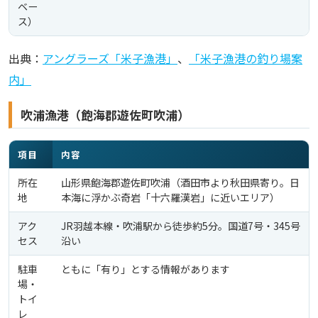
ベー
ス）
出典：
アングラーズ「米子漁港」
、
「米子漁港の釣り場案
内」
吹浦漁港（飽海郡遊佐町吹浦）
項目
内容
所在
山形県飽海郡遊佐町吹浦（酒田市より秋田県寄り。日
地
本海に浮かぶ奇岩「十六羅漢岩」に近いエリア）
アク
JR羽越本線・吹浦駅から徒歩約5分。国道7号・345号
セス
沿い
駐車
ともに「有り」とする情報があります
場・
トイ
レ