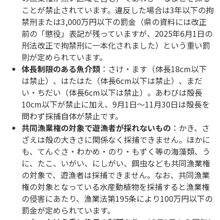
ことが禁止されています。違反した場合は3年以下の拘
禁刑または3,000万円以下の罰金（県の資料には改正
前の「懲役」表記が残っていますが、2025年6月1日の
刑法改正で拘禁刑に一本化されました）という重い罰
則が定められています。
体長制限のある魚介類
：さけ・ます（体長18cm以下
は禁止）、はたはた（体長6cm以下は禁止）、まだ
い・ちだい（体長6cm以下は禁止）。あわびは殻長
10cm以下が禁止に加え、9月1日〜11月30日は殻長を
問わず採捕自体が禁止です。
共同漁業権の対象で遊漁者が採れないもの
：かき、さ
ざえは殻の大きさに関係なく採捕できません。ほかに
も、てんぐさ・わかめ・のり・もずく等の海藻類、う
に、たこ、いがい、にしがい、餌虫なども共同漁業権
の対象で、遊漁者は採捕できません。なお、共同漁業
権の対象となっている水産動植物を採捕すると漁業権
の侵害にあたり、漁業法第195条により100万円以下の
罰金が定められています。