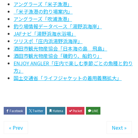
アングラーズ「米子漁港」
「米子漁港の釣り場案内」
アングラーズ「吹浦漁港」
釣り場情報データベース「湯野浜海岸」
JAFナビ「湯野浜海水浴場」
ツリスポ「庄内浜湯野浜海岸」
酒田市観光物産協会「日本海の島 飛島」
酒田市観光物産協会「磯釣り、船釣り」
ENJOY ANGLER「庄内で楽しむ季節ごとの魚種と釣り
方」
国土交通省「ライフジャケットの着用義務拡大」
Facebook
Twitter
Hatena
Pocket
LINE
« Prev
Next »