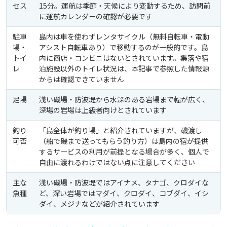
セス
15分。運航は季節・天候により変動するため、訪問前
に運航カレンダーの確認が必要です
駐車
島内は車を使わずレンタサイクル（無料自転車・電動
場・
アシスト自転車あり）で移動するのが一般的です。島
トイ
内に商店・コンビニはないとされています。集落や宿
レ
泊施設以外のトイレ状況は、本記事で参照した情報源
からは確認できていません
足場
浅い磯場・防波堤から水深のある岩場まで幅が広く、
深場の岩場は上級者向けとされています
釣り
「島全体が釣り場」と紹介されていますが、磯渡し
可否
（船で磯まで送ってもらう釣り方）は島内の宿が提供
するサービスの利用が前提となる場合が多く、個人で
自由に渡れるわけではない点に注意してください
主な
浅い磯場・防波堤ではアイナメ、タナゴ、クロダイな
魚種
ど、深い岩場ではマダイ、クロダイ、コブダイ、イシ
ダイ、メジナなどが紹介されています