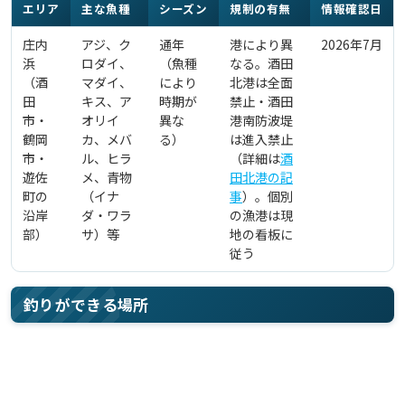
エリア
主な魚種
シーズン
規制の有無
情報確認日
庄内
アジ、ク
通年
港により異
2026年7月
浜
ロダイ、
（魚種
なる。酒田
（酒
マダイ、
により
北港は全面
田
キス、ア
時期が
禁止・酒田
市・
オリイ
異な
港南防波堤
鶴岡
カ、メバ
る）
は進入禁止
市・
ル、ヒラ
（詳細は
酒
遊佐
メ、青物
田北港の記
町の
（イナ
事
）。個別
沿岸
ダ・ワラ
の漁港は現
部）
サ）等
地の看板に
従う
釣りができる場所