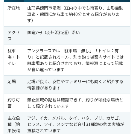
所在地
山形県鶴岡市温海（庄内の中でも南寄り、山形自動
車道・鶴岡ICから車で約40分とする紹介がありま
す）
アクセ
国道7号（羽州浜街道）沿い
ス
駐車
アングラーズでは「駐車場：無し」「トイレ：有
場・ト
り」と記載される一方、別の釣り場案内サイトでは
イレ
駐車場ありと紹介されており、情報源によって記載
が食い違っています
足場
足場が良く、女性やファミリーにも向くと紹介する
情報源があります
釣り可
禁止区域の記載は確認できず、釣りが可能な場所と
否
して紹介されています
主な魚
アジ、イカ、メバル、タイ、ハタ、ブリ、カサゴ、
種（釣
ヒラメ、ソイ、メジナなど合計31種類の釣果実績が
果投稿
投稿されています