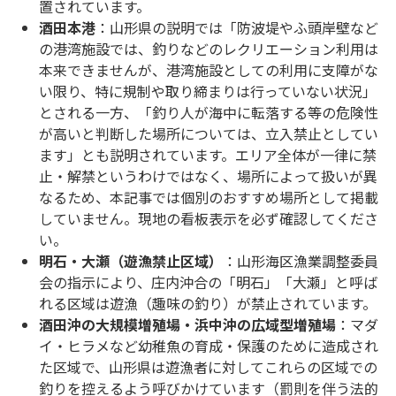
置されています。
酒田本港
：山形県の説明では「防波堤やふ頭岸壁など
の港湾施設では、釣りなどのレクリエーション利用は
本来できませんが、港湾施設としての利用に支障がな
い限り、特に規制や取り締まりは行っていない状況」
とされる一方、「釣り人が海中に転落する等の危険性
が高いと判断した場所については、立入禁止としてい
ます」とも説明されています。エリア全体が一律に禁
止・解禁というわけではなく、場所によって扱いが異
なるため、本記事では個別のおすすめ場所として掲載
していません。現地の看板表示を必ず確認してくださ
い。
明石・大瀬（遊漁禁止区域）
：山形海区漁業調整委員
会の指示により、庄内沖合の「明石」「大瀬」と呼ば
れる区域は遊漁（趣味の釣り）が禁止されています。
酒田沖の大規模増殖場・浜中沖の広域型増殖場
：マダ
イ・ヒラメなど幼稚魚の育成・保護のために造成され
た区域で、山形県は遊漁者に対してこれらの区域での
釣りを控えるよう呼びかけています（罰則を伴う法的