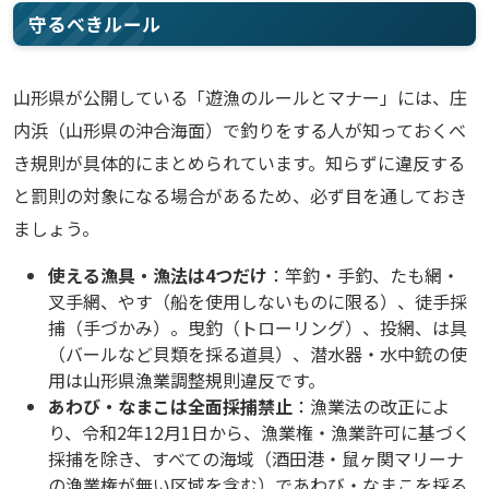
守るべきルール
山形県が公開している「遊漁のルールとマナー」には、庄
内浜（山形県の沖合海面）で釣りをする人が知っておくべ
き規則が具体的にまとめられています。知らずに違反する
と罰則の対象になる場合があるため、必ず目を通しておき
ましょう。
使える漁具・漁法は4つだけ
：竿釣・手釣、たも網・
叉手網、やす（船を使用しないものに限る）、徒手採
捕（手づかみ）。曳釣（トローリング）、投網、は具
（バールなど貝類を採る道具）、潜水器・水中銃の使
用は山形県漁業調整規則違反です。
あわび・なまこは全面採捕禁止
：漁業法の改正によ
り、令和2年12月1日から、漁業権・漁業許可に基づく
採捕を除き、すべての海域（酒田港・鼠ヶ関マリーナ
の漁業権が無い区域を含む）であわび・なまこを採る