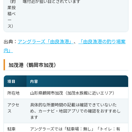
（釣
端付近が狙い目とされています
果投
稿ベ
ー
ス）
出典：
アングラーズ「由良漁港」
、
「由良漁港の釣り場案
内」
加茂港（鶴岡市加茂）
項目
内容
所在地
山形県鶴岡市加茂（加茂水族館に近いエリア）
アクセ
具体的な所要時間の記載は確認できていないた
ス
め、カーナビ・地図アプリでの確認をおすすめし
ます
駐車
アングラーズでは「駐車場：無し」「トイレ：有