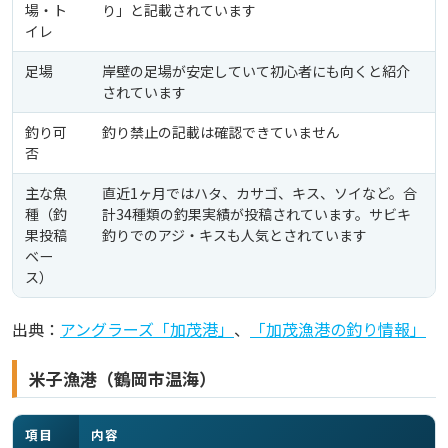
場・ト
り」と記載されています
イレ
足場
岸壁の足場が安定していて初心者にも向くと紹介
されています
釣り可
釣り禁止の記載は確認できていません
否
主な魚
直近1ヶ月ではハタ、カサゴ、キス、ソイなど。合
種（釣
計34種類の釣果実績が投稿されています。サビキ
果投稿
釣りでのアジ・キスも人気とされています
ベー
ス）
出典：
アングラーズ「加茂港」
、
「加茂漁港の釣り情報」
米子漁港（鶴岡市温海）
項目
内容