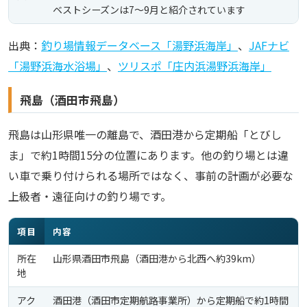
ベストシーズンは7〜9月と紹介されています
出典：
釣り場情報データベース「湯野浜海岸」
、
JAFナビ
「湯野浜海水浴場」
、
ツリスポ「庄内浜湯野浜海岸」
飛島（酒田市飛島）
飛島は山形県唯一の離島で、酒田港から定期船「とびし
ま」で約1時間15分の位置にあります。他の釣り場とは違
い車で乗り付けられる場所ではなく、事前の計画が必要な
上級者・遠征向けの釣り場です。
項目
内容
所在
山形県酒田市飛島（酒田港から北西へ約39km）
地
アク
酒田港（酒田市定期航路事業所）から定期船で約1時間