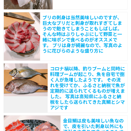
ス
メ
ブリの刺身は当然美味しいのですが、
の
巨大なブリだと刺身が取れすぎてしま
うので飽きてしまうこともしばしば。
料
そんな時はぶりしゃぶにして野菜と一
理
緒に味ポンで食べるのがオススメで
す。 ブリは身が綺麗なので、写真のよ
方
うに花びらのような盛り方に
法
は
コロナ禍以降、釣りブームと同時に
南
料理ブームが起こり、魚を自宅で捌
く人が急増したようです。 その流
蛮
れを受けてか、ふるさと納税で魚が
定期的に送られてくるものが増えま
漬
した。 写真は高知県にふるさと納
け
税をしたら送られてきた真鯛とシマ
アジです
で
す。
金目鯛は皮も美味しい魚なの
で、皮を引いた刺身以外にも
じ