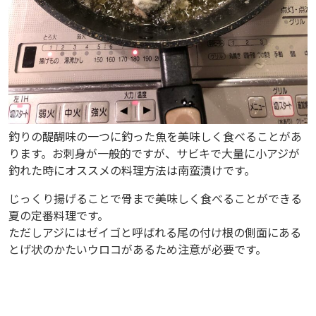
た
魚
を
美
味
し
く
釣りの醍醐味の一つに釣った魚を美味しく食べることがあ
食
ります。お刺身が一般的ですが、サビキで大量に小アジが
釣れた時にオススメの料理方法は南蛮漬けです。
べ
る
じっくり揚げることで骨まで美味しく食べることができる
夏の定番料理です。
こ
ただしアジにはゼイゴと呼ばれる尾の付け根の側面にある
と
とげ状のかたいウロコがあるため注意が必要です。
が
あ
り