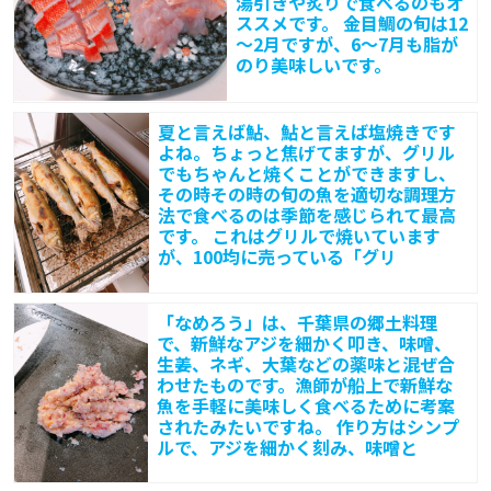
湯引きや炙りで食べるのもオ
っ
ススメです。 金目鯛の旬は12
～2月ですが、6～7月も脂が
く
のり美味しいです。
り
揚
夏と言えば鮎、鮎と言えば塩焼きです
よね。ちょっと焦げてますが、グリル
でもちゃんと焼くことができますし、
その時その時の旬の魚を適切な調理方
法で食べるのは季節を感じられて最高
です。 これはグリルで焼いています
が、100均に売っている「グリ
「なめろう」は、千葉県の郷土料理
で、新鮮なアジを細かく叩き、味噌、
生姜、ネギ、大葉などの薬味と混ぜ合
わせたものです。漁師が船上で新鮮な
魚を手軽に美味しく食べるために考案
されたみたいですね。 作り方はシンプ
ルで、アジを細かく刻み、味噌と