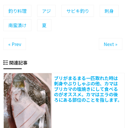
で
釣り料理
アジ
サビキ釣り
刺身
大
量
南蛮漬け
夏
に
小
« Prev
Next »
ア
ジ
関連記事
が
釣
ブリがまるまる一匹取れた時は
れ
刺身やぶりしゃぶの他、カマは
た
ブリカマの塩焼きにして食べる
のがオススメ。カマはエラの後
時
ろにある部位のことを指します。
に
オ
ス