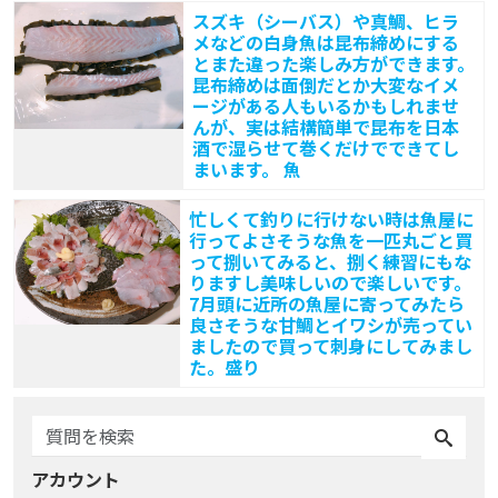
スズキ（シーバス）や真鯛、ヒラ
メなどの白身魚は昆布締めにする
とまた違った楽しみ方ができます。
昆布締めは面倒だとか大変なイメ
ージがある人もいるかもしれませ
んが、実は結構簡単で昆布を日本
酒で湿らせて巻くだけでできてし
まいます。 魚
忙しくて釣りに行けない時は魚屋に
行ってよさそうな魚を一匹丸ごと買
って捌いてみると、捌く練習にもな
りますし美味しいので楽しいです。
7月頭に近所の魚屋に寄ってみたら
良さそうな甘鯛とイワシが売ってい
ましたので買って刺身にしてみまし
た。盛り
アカウント