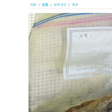
ま
TOP
写真
カテゴリ
タグ
た
遊
漁
船
に
乗
っ
て