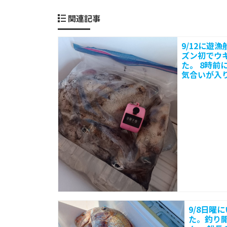
が
関連記事
開
9/12に遊
始
ズン初でウ
た。 8時前
す
気合いが入り
る
と
船
が
そ
9/8日曜
れ
た。釣り