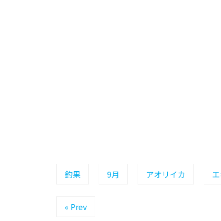
午
前
中
風
強
し！
と
こ
釣果
9月
アオリイカ
エ
ろ
« Prev