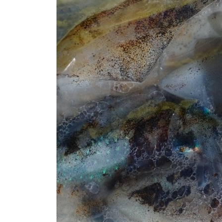
テ
ィ
ッ
プ
ラ
ン
に
行
き
ま