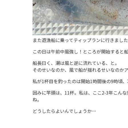
し
た。
9/16(月)
また遊漁船に乗ってティップランに行きました。9
で
この日は午前中風強し！ところが開始すると
す。
船長曰く、潮は風と逆に流れている、と。
そのせいなのか、風で船が揺れるせいなのか
こ
私が1杯目を釣ったのは開始1時間後の9時頃、
の
因みに竿頭は、11杯。私は、ここ2-3年こん
ね。
日
どうしたらよいんでしょうか…
は