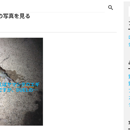
ルの写真を見る
えばヤマシタのエギ
ですが、DUELのダ
ターも人気です。ダ
ターの特徴はエビの
たようなヒレヒレで
クションを入れた時