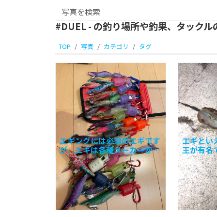
#DUEL - の釣り場所や釣果、タック
TOP
写真
カテゴリ
タグ
エギングには必須のエギです
エギとい
が、エギは各種メーカーから
王が有名
色々なアクションをするもの
ートマス
が販売されていて、さらにそ
ートマス
れぞれにカラーがあり多種多
足に模し
様です。カラーも布とテープ
すが、ア
でそ
に