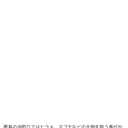
鹿島の沖釣りではヒラメ、マゴチなどの大物を狙う事が出