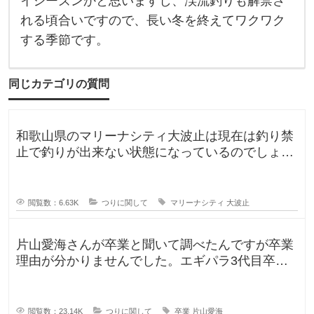
イシーズンかと思いますし、渓流釣りも解禁さ
5
月
れる頃合いですので、長い冬を終えてワクワク
は
する季節です。
海
が
賑
や
同じカテゴリの質問
か
に
な
っ
て
和歌山県のマリーナシティ大波止は現在は釣り禁
く
止で釣りが出来ない状態になっているのでしょう
る
か？一度は釣りに行ってみたかった
閲覧数：6.63K
つりに関して
マリーナシティ
大波止
片山愛海さんが卒業と聞いて調べたんですが卒業
理由が分かりませんでした。エギパラ3代目卒業
回でポストは見かけたのですが、卒
閲覧数：23.14K
つりに関して
卒業
片山愛海