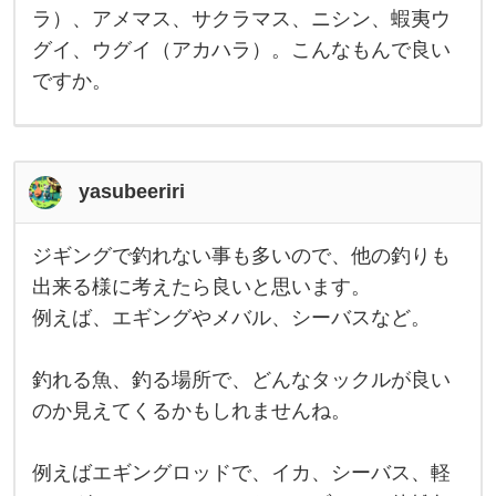
ろ
ラ）、アメマス、サクラマス、ニシン、蝦夷ウ
い
グイ、ウグイ（アカハラ）。こんなもんで良い
ろ
あ
ですか。
り
ま
す
が
、
カ
yasubeeriri
レ
イ
類
（
ジギングで釣れない事も多いので、他の釣りも
真
ジ
鰈
ギ
出来る様に考えたら良いと思います。
、
ン
例えば、エギングやメバル、シーバスなど。
砂
グ
鰈
で
、
釣
カ
れ
釣れる魚、釣る場所で、どんなタックルが良い
ワ
な
鰈
い
のか見えてくるかもしれませんね。
、
事
ク
も
ロ
多
例えばエギングロッドで、イカ、シーバス、軽
ガ
い