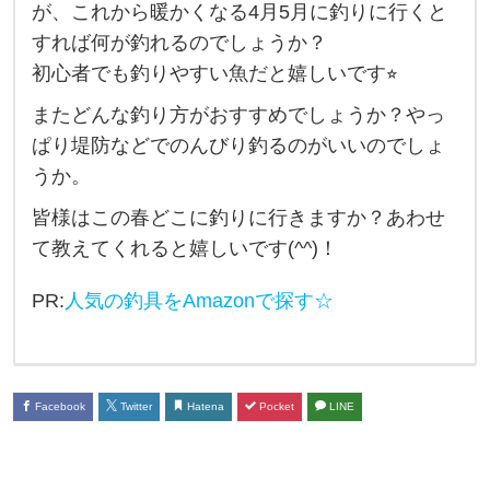
が、これから暖かくなる4月5月に釣りに行くと
ま
すれば何が釣れるのでしょうか？
、
初心者でも釣りやすい魚だと嬉しいです⭐︎
初
またどんな釣り方がおすすめでしょうか？やっ
心
ぱり堤防などでのんびり釣るのがいいのでしょ
者
うか。
で
皆様はこの春どこに釣りに行きますか？あわせ
も
て教えてくれると嬉しいです(^^)！
釣
り
PR:
人気の釣具をAmazonで探す☆
や
す
い
Facebook
Twitter
Hatena
Pocket
LINE
魚
は
な