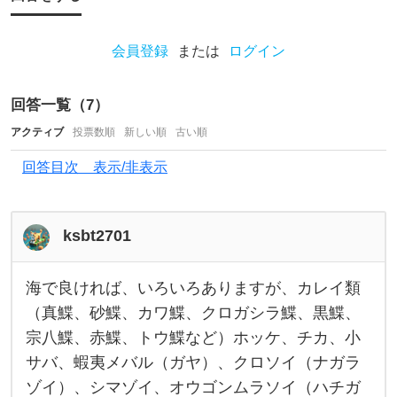
は
さ
会員登録
または
ログイン
ま
ざ
回答一覧（
7
）
ま
アクティブ
投票数順
新しい順
古い順
だ
回答目次 表示/非表示
と
思
い
ksbt2701
ま
す
海で良ければ、いろいろありますが、カレイ類
海
で
（真鰈、砂鰈、カワ鰈、クロガシラ鰈、黒鰈、
が
良
宗八鰈、赤鰈、トウ鰈など）ホッケ、チカ、小
け
、
れ
サバ、蝦夷メバル（ガヤ）、クロソイ（ナガラ
ば
、
ゾイ）、シマゾイ、オウゴンムラソイ（ハチガ
い