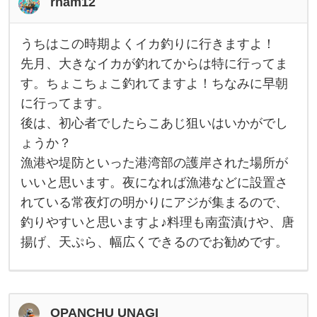
rnam12
多
い
の
で
うちはこの時期よくイカ釣りに行きますよ！
う
色
ち
先月、大きなイカが釣れてからは特に行ってま
鮮
は
や
す。ちょこちょこ釣れてますよ！ちなみに早朝
こ
か
の
で
に行ってます。
時
美
期
し
後は、初心者でしたらこあじ狙いはいかがでし
よ
く
く
ょうか？
、
イ
し
漁港や堤防といった港湾部の護岸された場所が
カ
っ
釣
いいと思います。夜になれば漁港などに設置さ
り
に
れている常夜灯の明かりにアジが集まるので、
行
き
釣りやすいと思いますよ♪料理も南蛮漬けや、唐
ま
揚げ、天ぷら、幅広くできるのでお勧めです。
す
よ
！
先
月
、
大
OPANCHU UNAGI