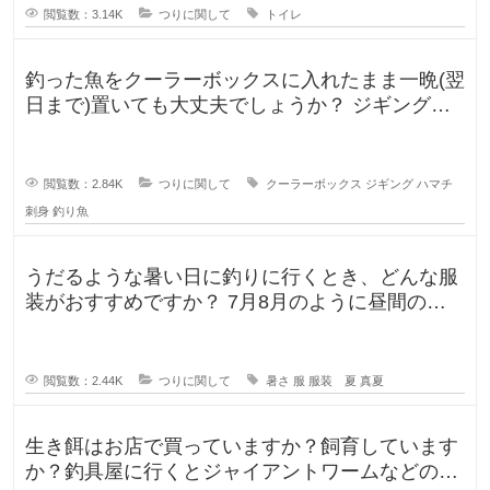
閲覧数：3.14K
つりに関して
トイレ
釣った魚をクーラーボックスに入れたまま一晩(翌
日まで)置いても大丈夫でしょうか？ ジギングに
よく行きますが、普段は朝便
閲覧数：2.84K
つりに関して
クーラーボックス
ジギング
ハマチ
刺身
釣り魚
うだるような暑い日に釣りに行くとき、どんな服
装がおすすめですか？ 7月8月のように昼間の気
温が35℃になるような暑い日に
閲覧数：2.44K
つりに関して
暑さ
服
服装 夏
真夏
生き餌はお店で買っていますか？飼育しています
か？釣具屋に行くとジャイアントワームなどの生