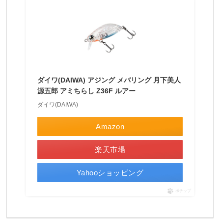
較
的
限
ら
れ
て
き
ま
す
が
ダイワ(DAIWA) アジング メバリング 月下美人
源五郎 アミちらし Z36F ルアー
ダイワ(DAIWA)
Amazon
楽天市場
Yahooショッピング
ポチップ