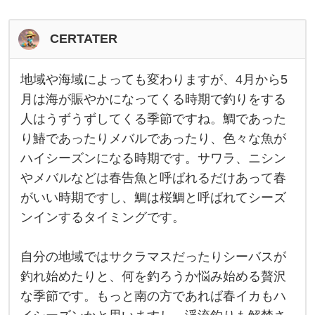
CERTATER
地域や海域によっても変わりますが、4月から5
地
域
月は海が賑やかになってくる時期で釣りをする
や
人はうずうずしてくる季節ですね。鯛であった
海
域
り鰆であったりメバルであったり、色々な魚が
に
よ
ハイシーズンになる時期です。サワラ、ニシン
っ
て
やメバルなどは春告魚と呼ばれるだけあって春
も
がいい時期ですし、鯛は桜鯛と呼ばれてシーズ
変
わ
ンインするタイミングです。
り
ま
す
が
自分の地域ではサクラマスだったりシーバスが
、
釣れ始めたりと、何を釣ろうか悩み始める贅沢
4
月
な季節です。もっと南の方であれば春イカもハ
か
ら