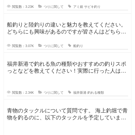
閲覧数：3.23K
つりに関して
アミ姫
サビキ釣り
船釣りと陸釣りの違いと魅力を教えてください。
どちらにも興味があるのですが皆さんはどちらが
好きですか？船釣りと陸釣りでは釣
閲覧数：3.07K
つりに関して
船釣り
福井新港で釣れる魚の種類やおすすめの釣りスポ
っとなどを教えてください！実際に行った人はど
んな釣果がありましたか？5月のG
閲覧数：2.34K
つりに関して
福井新港
釣れる種類
青物のタックルについて質問です。 海上釣堀で青
物を釣るのに、以下のタックルを予定していま
す。 ロッド シーリアベイ