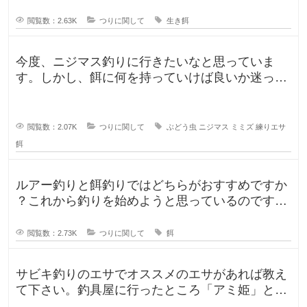
き餌が販売していますが、買うより
閲覧数：2.63K
つりに関して
生き餌
今度、ニジマス釣りに行きたいなと思っていま
す。しかし、餌に何を持っていけば良いか迷って
います。今持っていく予定のものは、
閲覧数：2.07K
つりに関して
ぶどう虫
ニジマス
ミミズ
練りエサ
餌
ルアー釣りと餌釣りではどちらがおすすめですか
？これから釣りを始めようと思っているのです
が、ルアー釣りと餌釣りでは使う釣り
閲覧数：2.73K
つりに関して
餌
サビキ釣りのエサでオススメのエサがあれば教え
て下さい。釣具屋に行ったところ「アミ姫」とい
う商品があり、「ほのかに香るフル