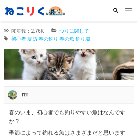
Me
閲覧数：2.76K
つりに関して
初心者
堤防
春の釣り
春の魚
釣り場
rrr
春のいま、初心者でも釣りやすい魚はなんです
春
か？
の
季節によって釣れる魚はさまざまだと思います
い