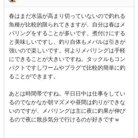
き
な
イ
春はまだ水温が高まり切っていないので釣れる
カ
春
が
は
魚種が比較的限られてきますが、自分は春はメ
釣
ま
れ
バリングをすることが多いです。煮付けにする
だ
て
水
と美味しいですし、釣り自体もメバルは引きが
か
温
が
強いので楽しいです。何よりメバリングは手軽
高
ま
にできることが大きいですね。タックルもコン
り
パクトですしワームやプラグで比較的簡単に釣
切
っ
ることができます。
て
い
な
い
あとは時間帯ですね。平日日中は仕事をしてい
の
るのでなかなか朝マズメや昼間は釣りができな
で
釣
いのですが、メバリングは主に夜に釣果が伸び
れ
る
るので夜に散歩気分で行けるのが好きですｗ
魚
種
が
比