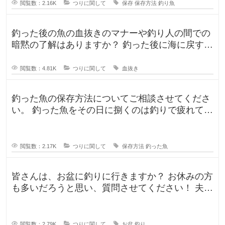
閲覧数：2.16K
つりに関して
保存
保存方法
釣り魚
釣った後の魚の血抜きのマナーや釣り人の間での
暗黙の了解はありますか？ 釣った後に海に戻す
人、血抜きをして家に持ち帰る人
閲覧数：4.81K
つりに関して
血抜き
釣った魚の保存方法についてご相談させてくださ
い。 釣った魚をその日に捌くのは釣りで疲れてい
るので、あまりしたくなくて。。
閲覧数：2.17K
つりに関して
保存方法
釣った魚
皆さんは、お盆に釣りに行きますか？ お休みの方
も多いだろうと思い、質問させてください！ 夫曰
く、子どもの頃はお盆に釣り行
閲覧数：2.79K
つりに関して
お盆
釣り