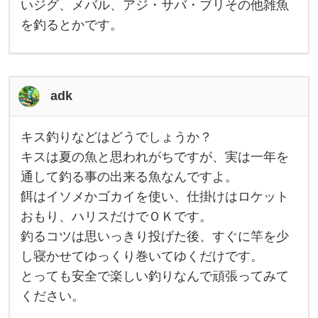
の
いジグ、メバル、アジ・サバ・ブリその他雑魚
で
、
を釣るとかです。
他
の
釣
り
も
出
adk
来
る
様
キス釣りなどはどうでしょうか？
に
キ
考
ス
キスは夏の魚と思われがちですが、実は一年を
え
釣
た
通して釣る事の出来る魚なんですよ。
り
ら
な
良
餌はイソメかゴカイを使い、仕掛けはロケット
ど
い
は
おもり、ハリスだけでＯＫです。
と
ど
思
う
釣るコツは思いっきり投げた後、すぐに竿を少
い
で
し寝かせてゆっくり巻いてゆくだけです。
し
ょ
とっても安全で楽しい釣りなんで頑張ってみて
う
か
ください。
？
キ