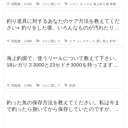
閲覧数：2.01K
つりに関して
シマノ
タックル
海上釣り堀
青物
釣り道具に対するあなたのケア方法を教えてくだ
さい⭐︎ 釣りをした後、いろんなものが汚れたりし
ますよね。ウ
閲覧数：2.68K
つりに関して
ケア
メンテナンス
買い替え
釣竿
海上釣堀で、使うリールについて教えて下さい。
18レガリス3000と23セドナ3000を持ってます。
レガリスを鯛用、
閲覧数：2.49K
つりに関して
釣具
釣った魚の保存方法を教えてください。私は今ま
で釣ったら捌いてから保存していたのですが、人
によって意見が違ったので気になり