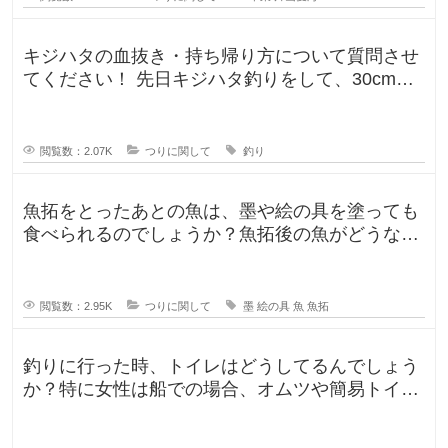
キジハタの血抜き・持ち帰り方について質問させ
てください！ 先日キジハタ釣りをして、30cm台
が2匹釣れたのですが、凍ら
閲覧数：2.07K
つりに関して
釣り
魚拓をとったあとの魚は、墨や絵の具を塗っても
食べられるのでしょうか？魚拓後の魚がどうなる
のか気になります。 SNSだっ
閲覧数：2.95K
つりに関して
墨
絵の具
魚
魚拓
釣りに行った時、トイレはどうしてるんでしょう
か？特に女性は船での場合、オムツや簡易トイレ
などで済ます形になるのでしょうか