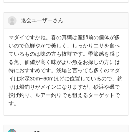
ス
は
夏
の
退会ユーザーさん
魚
と
思
わ
マダイですかね。春の真鯛は産卵前の個体が多
マ
れ
ダ
いので色鮮やかで美しく、しっかりエサを食べ
が
イ
ち
ているものは味の方も抜群です。季節感を感じ
で
で
す
す
る魚、価値が高く味がよい魚をお探しの方には
か
が
ね
、
特におすすめです。浅場と言っても多くのマダ
。
実
春
イは水深30m~60mほどに位置しているので、釣
は
の
りは船釣りがメインになりますが、砂浜や磯で
真
鯛
投げ釣り、ルアー釣りでも狙えるターゲットで
は
産
す。
卵
前
の
個
体
が