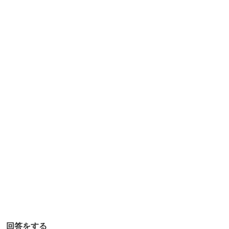
ん
で
す
か
？
季
節
に
よ
っ
て
釣
れ
る
魚
回答をする