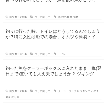
のか気になります。 SNSだっ
閲覧数：2.97K
つりに関して
墨
絵の具
魚
魚拓
釣りに行った時、トイレはどうしてるんでしょう
か？特に女性は船での場合、オムツや簡易トイレ
などで済ます形になるのでしょうか
閲覧数：3.15K
つりに関して
トイレ
釣った魚をクーラーボックスに入れたまま一晩(翌
日まで)置いても大丈夫でしょうか？ ジギングに
よく行きますが、普段は朝便
閲覧数：2.86K
つりに関して
クーラーボックス
ジギング
ハマチ
刺身
釣り魚