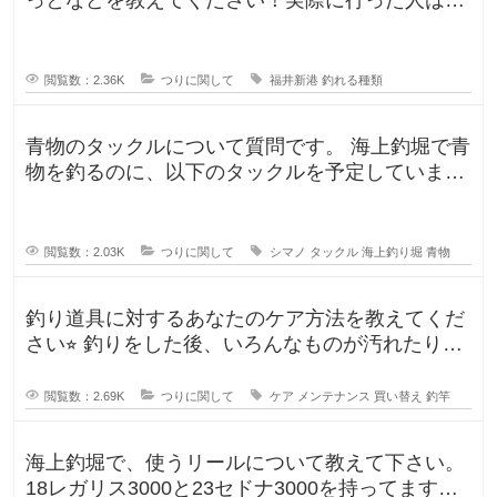
んな釣果がありましたか？5月のG
閲覧数：2.36K
つりに関して
福井新港
釣れる種類
青物のタックルについて質問です。 海上釣堀で青
物を釣るのに、以下のタックルを予定していま
す。 ロッド シーリアベイ
閲覧数：2.03K
つりに関して
シマノ
タックル
海上釣り堀
青物
釣り道具に対するあなたのケア方法を教えてくだ
さい⭐︎ 釣りをした後、いろんなものが汚れたりし
ますよね。ウ
閲覧数：2.69K
つりに関して
ケア
メンテナンス
買い替え
釣竿
海上釣堀で、使うリールについて教えて下さい。
18レガリス3000と23セドナ3000を持ってます。