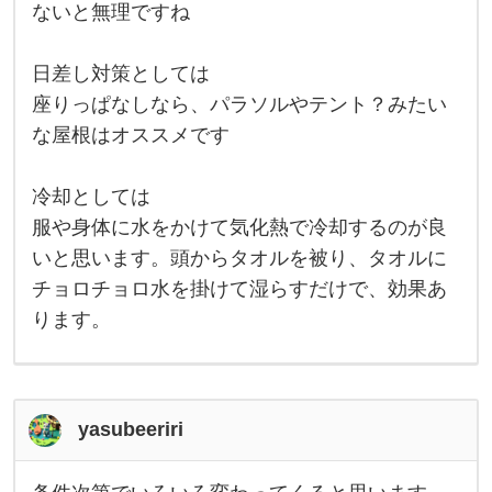
に
ないと無理ですね
て
行
経
験
し
日差し対策としては
て
い
座りっぱなしなら、パラソルやテント？みたい
る
な屋根はオススメです
時
点
で
身
冷却としては
体
は
服や身体に水をかけて気化熱で冷却するのが良
慣
いと思います。頭からタオルを被り、タオルに
れ
て
チョロチョロ水を掛けて湿らすだけで、効果あ
い
る
ります。
と
思
い
ま
す
。
yasubeeriri
こ
れ
以
上