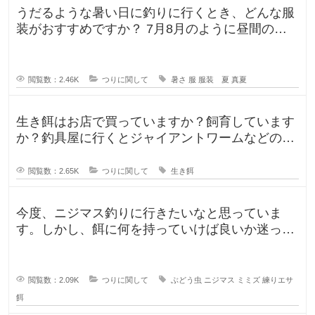
うだるような暑い日に釣りに行くとき、どんな服
装がおすすめですか？ 7月8月のように昼間の気
温が35℃になるような暑い日に
閲覧数：2.46K
つりに関して
暑さ
服
服装 夏
真夏
生き餌はお店で買っていますか？飼育しています
か？釣具屋に行くとジャイアントワームなどの生
き餌が販売していますが、買うより
閲覧数：2.65K
つりに関して
生き餌
今度、ニジマス釣りに行きたいなと思っていま
す。しかし、餌に何を持っていけば良いか迷って
います。今持っていく予定のものは、
閲覧数：2.09K
つりに関して
ぶどう虫
ニジマス
ミミズ
練りエサ
餌