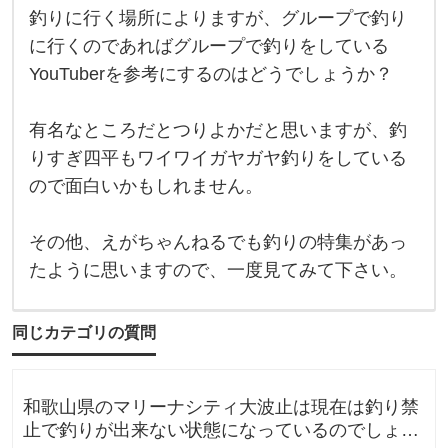
と
釣りに行く場所によりますが、グループで釣り
私
釣
は
り
に行くのであればグループで釣りをしている
思
に
っ
YouTuberを参考にするのはどうでしょうか？
行
て
く
い
場
ま
所
有名なところだとつりよかだと思いますが、釣
す
に
よ
りすぎ四平もワイワイガヤガヤ釣りをしている
り
ので面白いかもしれません。
ま
す
が
、
その他、えがちゃんねるでも釣りの特集があっ
グ
ル
たように思いますので、一度見てみて下さい。
ー
プ
で
釣
同じカテゴリの質問
り
に
行
く
和歌山県のマリーナシティ大波止は現在は釣り禁
の
で
止で釣りが出来ない状態になっているのでしょう
あ