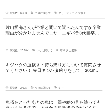
か？一度は釣りに行ってみたかった
れ
ば
グ
閲覧数：6.66K
つりに関して
マリーナシティ
大波止
ル
ー
プ
で
片山愛海さんが卒業と聞いて調べたんですが卒業
釣
理由が分かりませんでした。エギパラ3代目卒業
回でポストは見かけたのですが、卒
閲覧数：23.18K
つりに関して
卒業
片山愛海
キジハタの血抜き・持ち帰り方について質問させ
てください！ 先日キジハタ釣りをして、30cm台
が2匹釣れたのですが、凍ら
閲覧数：2.09K
つりに関して
釣り
魚拓をとったあとの魚は、墨や絵の具を塗っても
食べられるのでしょうか？魚拓後の魚がどうなる