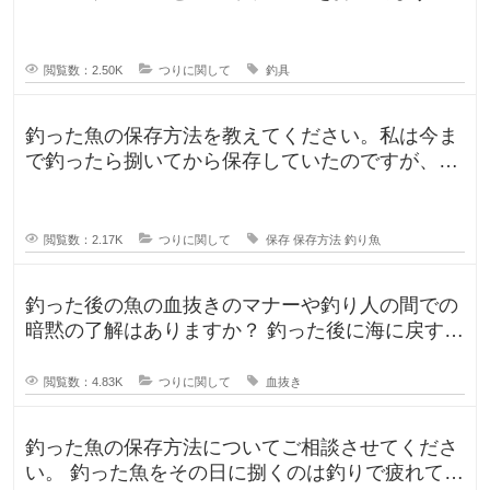
レガリスを鯛用、
閲覧数：2.50K
つりに関して
釣具
釣った魚の保存方法を教えてください。私は今ま
で釣ったら捌いてから保存していたのですが、人
によって意見が違ったので気になり
閲覧数：2.17K
つりに関して
保存
保存方法
釣り魚
釣った後の魚の血抜きのマナーや釣り人の間での
暗黙の了解はありますか？ 釣った後に海に戻す
人、血抜きをして家に持ち帰る人
閲覧数：4.83K
つりに関して
血抜き
釣った魚の保存方法についてご相談させてくださ
い。 釣った魚をその日に捌くのは釣りで疲れてい