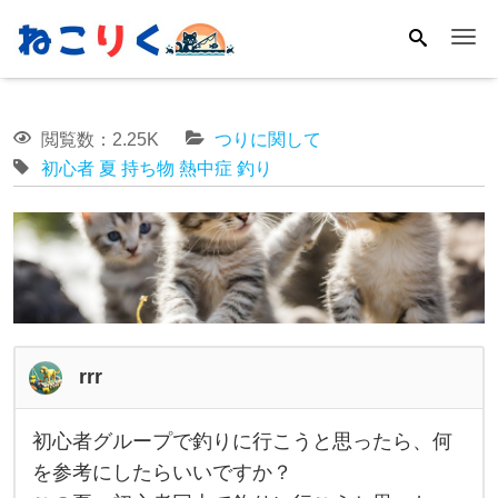
Me
閲覧数：2.25K
つりに関して
初心者
夏
持ち物
熱中症
釣り
rrr
初心者グループで釣りに行こうと思ったら、何
初
を参考にしたらいいですか？
心