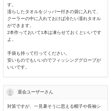
ル
に
す。
は
気
数
に
濡らしたタオルをジッパー付きの袋に入れて、
本
し
あ
クーラーの中に入れておけば冷たい濡れタオル
な
れ
ば
ができます。
な
2本作っておいて1本は凍らせておくといいです
に
か
よ。
と
便
利
で
手袋も持って行ってください。
す
安いものでもいいのでフィッシンググローブが
。
1
いいです。
本
は
首
に
巻
い
退会ユーザーさん
て
お
け
ば
対策ですが、一見暑そうに思える帽子や長袖シ
日
対