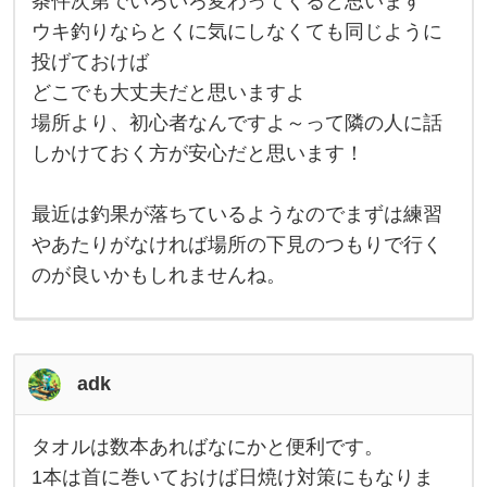
条件次第でいろいろ変わってくると思います
条
は
件
ウキ釣りならとくに気にしなくても同じように
何
次
億
投げておけば
第
年
で
どこでも大丈夫だと思いますよ
い
ろ
場所より、初心者なんですよ～って隣の人に話
い
ろ
しかけておく方が安心だと思います！
変
わ
っ
最近は釣果が落ちているようなのでまずは練習
て
く
やあたりがなければ場所の下見のつもりで行く
る
と
のが良いかもしれませんね。
思
い
ま
す
ウ
キ
adk
釣
り
な
タオルは数本あればなにかと便利です。
ら
タ
と
オ
1本は首に巻いておけば日焼け対策にもなりま
く