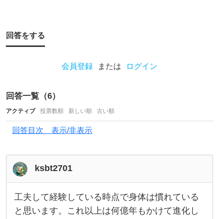
す
か
？
回答をする
こ
の
会員登録
または
ログイン
夏
、
回答一覧（
6
）
初
アクティブ
投票数順
新しい順
古い順
心
者
回答目次 表示/非表示
同
士
ksbt2701
で
釣
工夫して経験している時点で身体は慣れている
工
り
夫
と思います。これ以上は何億年もかけて進化し
し