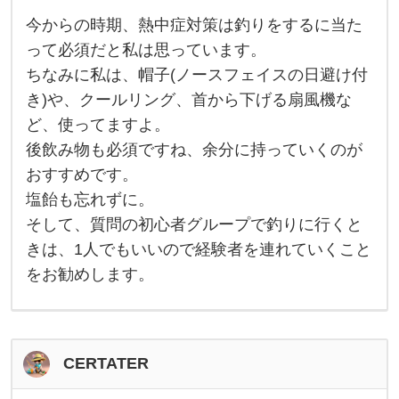
着
た
今からの時期、熱中症対策は釣りをするに当た
今
ほ
か
って必須だと私は思っています。
う
ら
が
ちなみに私は、帽子(ノースフェイスの日避け付
の
涼
時
き)や、クールリング、首から下げる扇風機な
期
、
ど、使ってますよ。
熱
中
後飲み物も必須ですね、余分に持っていくのが
症
おすすめです。
対
策
塩飴も忘れずに。
は
釣
そして、質問の初心者グループで釣りに行くと
り
を
きは、1人でもいいので経験者を連れていくこと
す
をお勧めします。
る
に
当
た
っ
て
必
CERTATER
須
だ