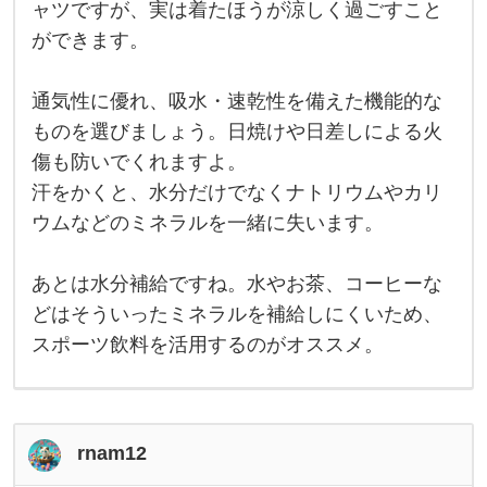
焼
策
ャツですが、実は着たほうが涼しく過ごすこと
け
で
ができます。
対
す
が
、
一
通気性に優れ、吸水・速乾性を備えた機能的な
見
暑
ものを選びましょう。日焼けや日差しによる火
そ
傷も防いでくれますよ。
う
に
汗をかくと、水分だけでなくナトリウムやカリ
思
え
ウムなどのミネラルを一緒に失います。
る
帽
子
あとは水分補給ですね。水やお茶、コーヒーな
や
長
どはそういったミネラルを補給しにくいため、
袖
シ
スポーツ飲料を活用するのがオススメ。
ャ
ツ
で
す
が
、
rnam12
実
は