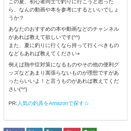
この夏、初心者同士で釣りに行こうと思った
者
ら、なんの動画や本を参考にするといいでしょ
グ
うか？
ル
あなたのおすすめの本や動画などのチャンネル
ー
があれば教えて欲しいです(^^)
プ
また、夏に釣りに行くなら持って行くべきもの
で
などもあれば教えてください⭐︎
釣
例えば熱中症対策になるものやその他の便利グ
り
ッズなどあまり嵩張らないものが理想ですがあ
に
ったらいいよ！と言うものがあれば教えてくだ
行
さい(^^)
こ
う
PR:
人気の釣具をAmazonで探す☆
と
思
っ