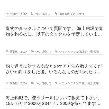
んな釣果がありましたか？5月のG
閲覧数：2.35K
つりに関して
福井新港
釣れる種類
青物のタックルについて質問です。 海上釣堀で青
物を釣るのに、以下のタックルを予定していま
す。 ロッド シーリアベイ
閲覧数：2.02K
つりに関して
シマノ
タックル
海上釣り堀
青物
釣り道具に対するあなたのケア方法を教えてくだ
さい⭐︎ 釣りをした後、いろんなものが汚れたりし
ますよね。ウ
閲覧数：2.69K
つりに関して
ケア
メンテナンス
買い替え
釣竿
海上釣堀で、使うリールについて教えて下さい。
18レガリス3000と23セドナ3000を持ってます。
レガリスを鯛用、