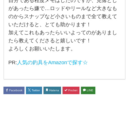
自分である程度メモはしたのですが、見落とし
さ
があったら嫌で…ロッドやリールなど大きなも
せ
のからスナップなど小さいものまで全て教えて
て
いただけると、とても助かります！
く
加えてこれもあったらいいよってのがありまし
だ
たら教えてくださると嬉しいです！
よろしくお願いいたします。
さ
い
PR:
人気の釣具をAmazonで探す☆
。
磯
で
Facebook
Twitter
Hatena
Pocket
LINE
ヒ
ラ
ス
ズ
キ