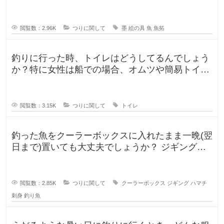
のか気になります。 SNSだっ
閲覧数：2.96K
つりに関して
墨
絵の具
魚
魚拓
釣りに行った時、トイレはどうしてるんでしょう
か？特に女性は船での場合、オムツや簡易トイレ
などで済ます形になるのでしょうか
閲覧数：3.15K
つりに関して
トイレ
釣った魚をクーラーボックスに入れたまま一晩(翌
日まで)置いても大丈夫でしょうか？ ジギングに
よく行きますが、普段は朝便
閲覧数：2.85K
つりに関して
クーラーボックス
ジギング
ハマチ
刺身
釣り魚