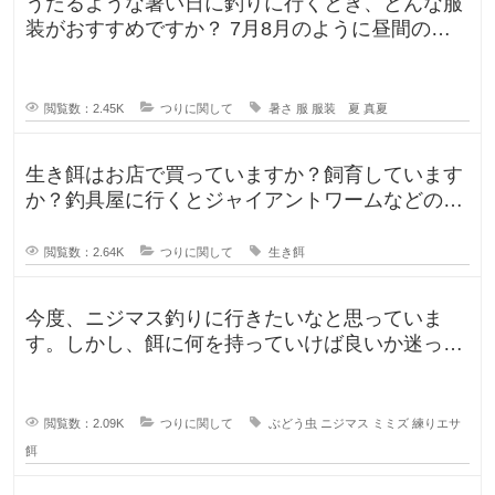
うだるような暑い日に釣りに行くとき、どんな服
装がおすすめですか？ 7月8月のように昼間の気
温が35℃になるような暑い日に
閲覧数：2.45K
つりに関して
暑さ
服
服装 夏
真夏
生き餌はお店で買っていますか？飼育しています
か？釣具屋に行くとジャイアントワームなどの生
き餌が販売していますが、買うより
閲覧数：2.64K
つりに関して
生き餌
今度、ニジマス釣りに行きたいなと思っていま
す。しかし、餌に何を持っていけば良いか迷って
います。今持っていく予定のものは、
閲覧数：2.09K
つりに関して
ぶどう虫
ニジマス
ミミズ
練りエサ
餌