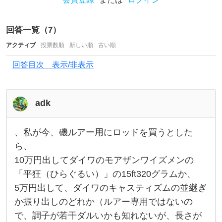
ど
、
回答一覧（
7
）
教
アクティブ
投票数順
新しい順
古い順
え
回答目次 表示/非表示
て
い
た
adk
だ
き
、私が今、磯ルアー用にロッドを買うとした
、
私
た
ら、
が
10万円出してダイワのモアザンワイズメンの
い
今
、
「平狂（ひらぐるい）」の15ft320グラムか、
で
磯
ル
5万円出して、ダイワのキャスティズムの並継ぎ
す
ア
ー
か振り出しのどれか（ルアー専用ではないの
！
用
で、調子が若干ダルいかも知れないが、長さが
に