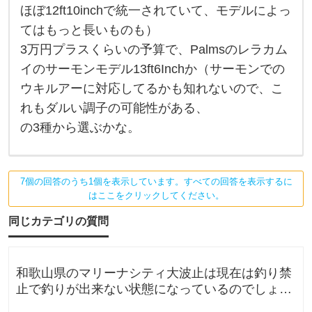
ロ
ほぼ12ft10inchで統一されていて、モデルによっ
ッ
ド
てはもっと長いものも）
を
買
3万円プラスくらいの予算で、Palmsのレラカム
う
イのサーモンモデル13ft6Inchか（サーモンでの
と
し
ウキルアーに対応してるかも知れないので、こ
た
ら
れもダルい調子の可能性がある、
、
1
の3種から選ぶかな。
0
万
円
出
し
7個の回答のうち1個を表示しています。すべての回答を表示するに
て
はここをクリックしてください。
ダ
イ
同じカテゴリの質問
ワ
の
和歌山県のマリーナシティ大波止は現在は釣り禁
止で釣りが出来ない状態になっているのでしょう
か？一度は釣りに行ってみたかった