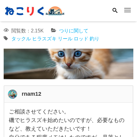
Me
閲覧数：2.15K
つりに関して
タックル
ヒラスズキ
リール
ロッド
釣り
rnam12
ご相談させてください。
ご
磯でヒラスズキ始めたいのですが、必要なもの
相
など、教えていただきたいです！
談