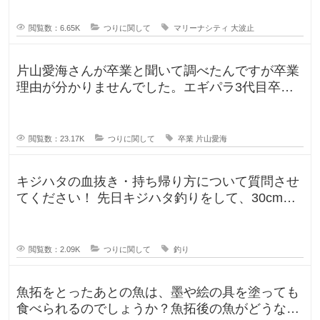
閲覧数：6.65K
つりに関して
マリーナシティ
大波止
片山愛海さんが卒業と聞いて調べたんですが卒業
理由が分かりませんでした。エギパラ3代目卒業
回でポストは見かけたのですが、卒
閲覧数：23.17K
つりに関して
卒業
片山愛海
キジハタの血抜き・持ち帰り方について質問させ
てください！ 先日キジハタ釣りをして、30cm台
が2匹釣れたのですが、凍ら
閲覧数：2.09K
つりに関して
釣り
魚拓をとったあとの魚は、墨や絵の具を塗っても
食べられるのでしょうか？魚拓後の魚がどうなる