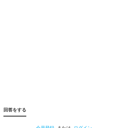
始
め
た
い
の
で
す
が
、
必
要
な
も
回答をする
の
な
会員登録
または
ログイン