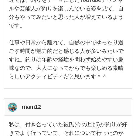
を
趣
ルや芸能人が釣りを楽しんでいる姿を見て、自
味
に
分もやってみたいと思った人が増えているよう
し
です。
て
い
て
、
仕事や日常から離れて、自然の中でゆったり過
あ
る
ごす時間が魅力的だと感じる人が多いみたいで
日
すね。釣りは年齢や経験を問わず始めやすい趣
一
緒
味なので、大人になってからでも楽しめる素晴
に
行
らしいアクティビティだと思います＾＾
rnam12
私は、付き合っていた彼氏(今の旦那)が釣りが好
私
は
きでよく行っていて、それについて行ったのが