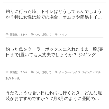
釣りに行った時、トイレはどうしてるんでしょう
か？特に女性は船での場合、オムツや簡易トイレ
などで済ます形になるのでしょうか
閲覧数：3.14K
つりに関して
トイレ
釣った魚をクーラーボックスに入れたまま一晩(翌
日まで)置いても大丈夫でしょうか？ ジギングに
よく行きますが、普段は朝便
閲覧数：2.84K
つりに関して
クーラーボックス
ジギング
ハマチ
刺身
釣り魚
うだるような暑い日に釣りに行くとき、どんな服
装がおすすめですか？ 7月8月のように昼間の気
温が35℃になるような暑い日に