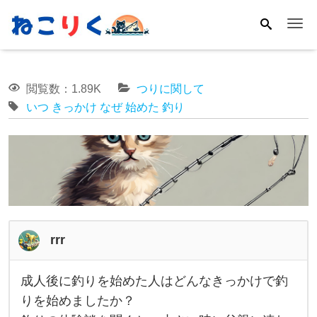
Me
閲覧数：1.89K
つりに関して
いつ
きっかけ
なぜ
始めた
釣り
rrr
成人後に釣りを始めた人はどんなきっかけで釣
成
りを始めましたか？
人