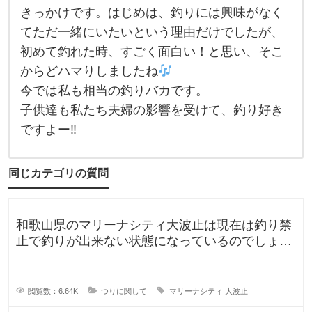
、
きっかけです。はじめは、釣りには興味がなく
付
き
てただ一緒にいたいという理由だけでしたが、
合
っ
初めて釣れた時、すごく面白い！と思い、そこ
て
い
からどハマりしましたね
た
今では私も相当の釣りバカです。
彼
氏
子供達も私たち夫婦の影響を受けて、釣り好き
(
今
ですよー‼︎
の
旦
那
)
同じカテゴリの質問
が
釣
り
が
和歌山県のマリーナシティ大波止は現在は釣り禁
好
き
止で釣りが出来ない状態になっているのでしょう
で
か？一度は釣りに行ってみたかった
よ
く
行
っ
閲覧数：6.64K
つりに関して
マリーナシティ
大波止
て