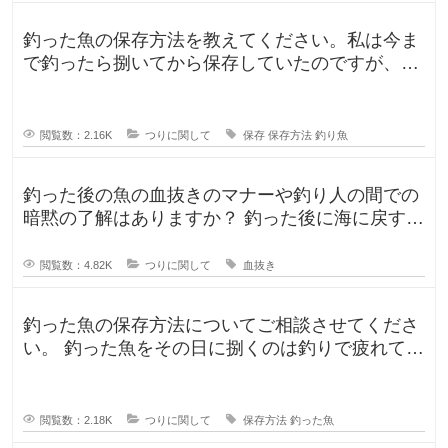
釣った魚の保存方法を教えてください。私は今ま
で釣ったら捌いてから保存していたのですが、人
によって意見が違ったので気になり
閲覧数：2.16K
つりに関して
保存
保存方法
釣り魚
釣った後の魚の血抜きのマナーや釣り人の間での
暗黙の了解はありますか？ 釣った後に海に戻す
人、血抜きをして家に持ち帰る人
閲覧数：4.82K
つりに関して
血抜き
釣った魚の保存方法についてご相談させてくださ
い。 釣った魚をその日に捌くのは釣りで疲れてい
るので、あまりしたくなくて。。
閲覧数：2.18K
つりに関して
保存方法
釣った魚