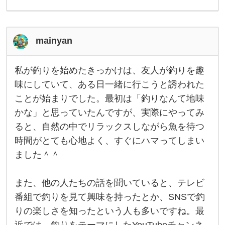
会
社
の
上
司
mainyan
で
す
ね
私が釣りを始めたきっかけは、友人が釣りを趣
。
私
上
が
味にしていて、ある日一緒に行こうと誘われた
司
釣
ことが始まりでした。最初は「釣りなんて地味
り
を
かな」と思っていたんですが、実際にやってみ
始
め
ると、自然の中でリラックスしながら魚を待つ
た
き
時間がとても心地よく、すぐにハマってしまい
っ
ました＾＾
か
け
は
、
また、他の人たちの話を聞いていると、テレビ
友
人
番組で釣りを見て興味を持ったとか、SNSで釣
が
りの楽しさを知ったという人も多いですね。最
釣
り
近では、釣りをテーマにしたYouTubeチャンネ