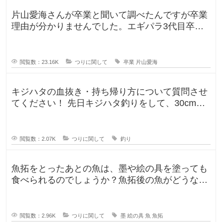
い
て
片山愛海さんが卒業と聞いて調べたんですが卒業
、
理由が分かりませんでした。エギパラ3代目卒業
そ
れ
回でポストは見かけたのですが、卒
閲覧数：23.16K
つりに関して
卒業
片山愛海
キジハタの血抜き・持ち帰り方について質問させ
てください！ 先日キジハタ釣りをして、30cm台
が2匹釣れたのですが、凍ら
閲覧数：2.07K
つりに関して
釣り
魚拓をとったあとの魚は、墨や絵の具を塗っても
食べられるのでしょうか？魚拓後の魚がどうなる
のか気になります。 SNSだっ
閲覧数：2.96K
つりに関して
墨
絵の具
魚
魚拓