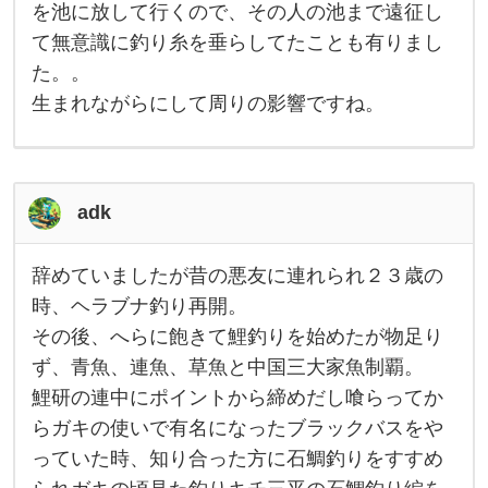
父
危
を池に放して行くので、その人の池まで遠征し
篤
親
て無意識に釣り糸を垂らしてたことも有りまし
で
、
た。。
鯉
を
生まれながらにして周りの影響ですね。
食
べ
さ
せ
た
い
adk
と
言
う
息
辞めていましたが昔の悪友に連れられ２３歳の
辞
子
め
時、ヘラブナ釣り再開。
さ
て
ん
その後、へらに飽きて鯉釣りを始めたが物足り
い
に
ま
何
ず、青魚、連魚、草魚と中国三大家魚制覇。
し
と
た
し
鯉研の連中にポイントから締めだし喰らってか
が
て
昔
らガキの使いで有名になったブラックバスをや
も
の
鯉
っていた時、知り合った方に石鯛釣りをすすめ
悪
を
友