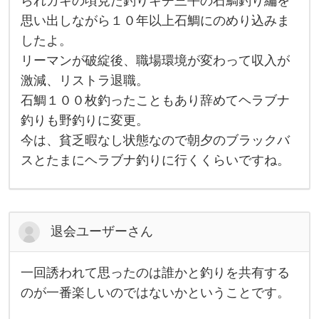
られガキの頃見た釣りキチ三平の石鯛釣り編を
に
連
思い出しながら１０年以上石鯛にのめり込みま
れ
ら
したよ。
れ
リーマンが破綻後、職場環境が変わって収入が
２
３
激減、リストラ退職。
歳
の
石鯛１００枚釣ったこともあり辞めてヘラブナ
時
、
釣りも野釣りに変更。
ヘ
今は、貧乏暇なし状態なので朝夕のブラックバ
ラ
ブ
スとたまにヘラブナ釣りに行くくらいですね。
ナ
釣
り
再
開
。
退会ユーザーさん
そ
一回誘われて思ったのは誰かと釣りを共有する
一
回
のが一番楽しいのではないかということです。
誘
わ