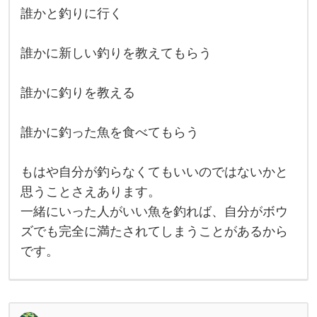
れ
誰かと釣りに行く
て
思
っ
た
誰かに新しい釣りを教えてもらう
の
は
誰
誰かに釣りを教える
か
と
釣
り
誰かに釣った魚を食べてもらう
を
共
有
もはや自分が釣らなくてもいいのではないかと
す
る
思うことさえあります。
の
が
一緒にいった人がいい魚を釣れば、自分がボウ
一
ズでも完全に満たされてしまうことがあるから
番
楽
です。
し
い
の
で
は
な