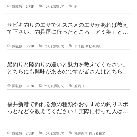
閲覧数：2.73K
つりに関して
餌
サビキ釣りのエサでオススメのエサがあれば教え
て下さい。釣具屋に行ったところ「アミ姫」とい
う商品があり、「ほのかに香るフル
閲覧数：3.23K
つりに関して
アミ姫
サビキ釣り
船釣りと陸釣りの違いと魅力を教えてください。
どちらにも興味があるのですが皆さんはどちらが
好きですか？船釣りと陸釣りでは釣
閲覧数：3.07K
つりに関して
船釣り
福井新港で釣れる魚の種類やおすすめの釣りスポ
っとなどを教えてください！実際に行った人はど
んな釣果がありましたか？5月のG
閲覧数：2.35K
つりに関して
福井新港
釣れる種類