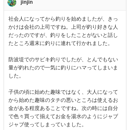
jinjin
い
か
と
社会人になってから釣りを始めましたが、きっ
社
会
かけは会社の上司ですね。上司が釣り好きな人
人
だったのですが、釣りをしたことがないと話し
に
な
たところ週末に釣りに連れて行かれました。
っ
て
か
ら
防波堤でのサビキ釣りでしたが、とんでもない
釣
量が釣れたので一気に釣りにハマってしまいま
り
を
した。
始
め
ま
し
子供の頃に始めた趣味ではなく、大人になって
た
から始めた趣味のタチの悪いところは使えるお
が
、
金がある程度あることですね。次の時には自分
き
っ
で色々買って揃えてお金を湯水のようにジャブ
か
け
ジャブ使ってしまっていました。
は