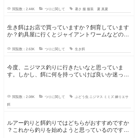
閲覧数：2.44K
つりに関して
暑さ
服
服装 夏
真夏
生き餌はお店で買っていますか？飼育しています
か？釣具屋に行くとジャイアントワームなどの生
き餌が販売していますが、買うより
閲覧数：2.63K
つりに関して
生き餌
今度、ニジマス釣りに行きたいなと思っていま
す。しかし、餌に何を持っていけば良いか迷って
います。今持っていく予定のものは、
閲覧数：2.08K
つりに関して
ぶどう虫
ニジマス
ミミズ
練りエサ
餌
ルアー釣りと餌釣りではどちらがおすすめですか
？これから釣りを始めようと思っているのです
が、ルアー釣りと餌釣りでは使う釣り