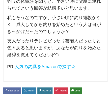
釣りの体験談を聞くと、小さい時に父親に連れ
後
られてという回答が結構多いと思います。
に
私もそうなのですが、小さい頃に釣り経験がな
釣
く、成人してから釣りを始めたという人は何が
り
きっかけだったのでしょうか？
を
友人だったりテレビだったり芸能人だったりと
始
色々あると思いますが、あなたが釣りを始めた
め
経緯を教えてください(^^)
た
人
PR:
人気の釣具をAmazonで探す☆
は
ど
ん
Facebook
Twitter
Hatena
Pocket
LINE
な
き
っ