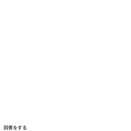
か
け
で
釣
り
を
始
め
ま
し
た
か
？
釣
回答をする