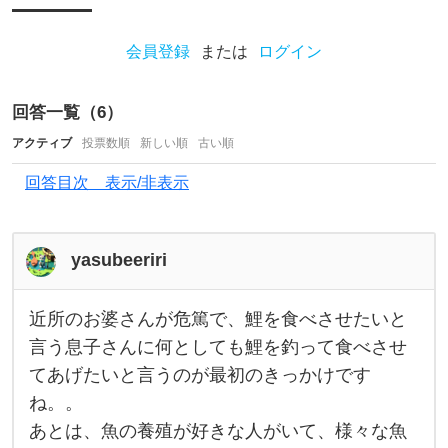
り
の
会員登録
または
ログイン
体
験
回答一覧（
6
）
談
アクティブ
を
投票数順
新しい順
古い順
聞
回答目次 表示/非表示
く
と
yasubeeriri
、
小
近所のお婆さんが危篤で、鯉を食べさせたいと
さ
近
所
言う息子さんに何としても鯉を釣って食べさせ
い
の
てあげたいと言うのが最初のきっかけです
お
時
婆
ね。。
さ
に
ん
あとは、魚の養殖が好きな人がいて、様々な魚
が