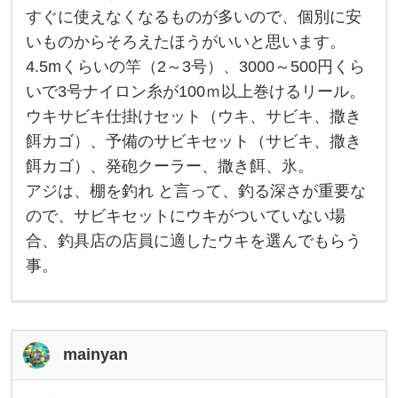
な
「
すぐに使えなくなるものが多いので、個別に安
ら
ル
、
いものからそろえたほうがいいと思います。
ア
堤
防
4.5mくらいの竿（2～3号）、3000～500円くら
で
いで3号ナイロン糸が100ｍ以上巻けるリール。
ア
ジ
ウキサビキ仕掛けセット（ウキ、サビキ、撒き
の
サ
餌カゴ）、予備のサビキセット（サビキ、撒き
ビ
キ
餌カゴ）、発砲クーラー、撒き餌、氷。
釣
アジは、棚を釣れ と言って、釣る深さが重要な
り
が
ので、サビキセットにウキがついていない場
い
い
合、釣具店の店員に適したウキを選んでもらう
で
し
事。
ょ
う
。
予
算
次
mainyan
第
で
す