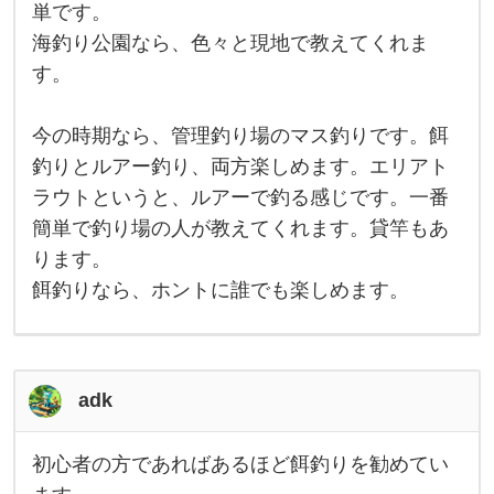
単です。
ら
、
海釣り公園なら、色々と現地で教えてくれま
サ
ビ
す。
キ
釣
り
今の時期なら、管理釣り場のマス釣りです。餌
、
チ
釣りとルアー釣り、両方楽しめます。エリアト
ョ
イ
ラウトというと、ルアーで釣る感じです。一番
投
げ
簡単で釣り場の人が教えてくれます。貸竿もあ
（
ります。
一
番
餌釣りなら、ホントに誰でも楽しめます。
安
い
セ
ッ
ト
で
adk
2
9
8
0
初心者の方であればあるほど餌釣りを勧めてい
か
初
ら
心