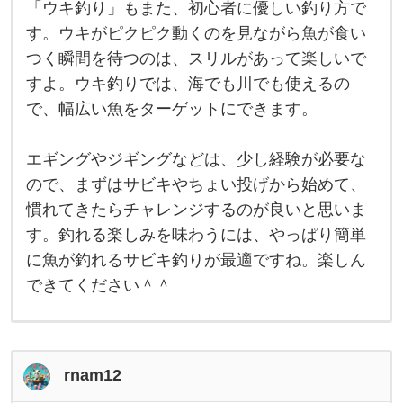
釣
「ウキ釣り」もまた、初心者に優しい釣り方で
り
が
す。ウキがピクピク動くのを見ながら魚が食い
一
つく瞬間を待つのは、スリルがあって楽しいで
番
お
すよ。ウキ釣りでは、海でも川でも使えるの
す
す
で、幅広い魚をターゲットにできます。
エギングやジギングなどは、少し経験が必要な
ので、まずはサビキやちょい投げから始めて、
慣れてきたらチャレンジするのが良いと思いま
す。釣れる楽しみを味わうには、やっぱり簡単
に魚が釣れるサビキ釣りが最適ですね。楽しん
できてください＾＾
rnam12