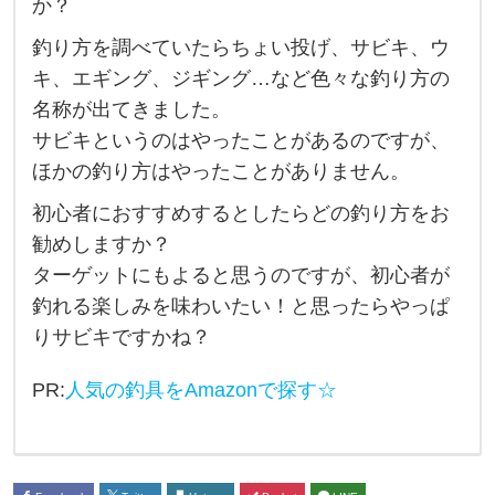
か？
者
釣り方を調べていたらちょい投げ、サビキ、ウ
に
キ、エギング、ジギング…など色々な釣り方の
は
名称が出てきました。
餌
サビキというのはやったことがあるのですが、
釣
ほかの釣り方はやったことがありません。
り
初心者におすすめするとしたらどの釣り方をお
と
勧めしますか？
ル
ターゲットにもよると思うのですが、初心者が
ア
釣れる楽しみを味わいたい！と思ったらやっぱ
ー
りサビキですかね？
釣
り
PR:
人気の釣具をAmazonで探す☆
.
.
な