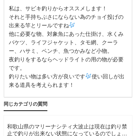
私は、サビキ釣りからオススメします！
私
は
それと手持ちぶさにならない為のチョイ投げの
、
出来る竿とリールですね
サ
ビ
他に必要な物、対象魚にあった仕掛け、水くみ
キ
釣
バケツ、ライフジャケット、タモ網、クーラ
り
か
ー、ハサミ、ペンチ、魚つかみなど小物。
ら
夜釣りをするならヘッドライトの用の物が必要
オ
ス
です。
ス
メ
釣りたい物は多い方が良いです
使い回しが出
し
ま
来る道具を考えられます！
す
！
そ
れ
同じカテゴリの質問
と
手
持
ち
和歌山県のマリーナシティ大波止は現在は釣り禁
ぶ
さ
止で釣りが出来ない状態になっているのでしょう