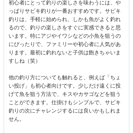
初心者にとって釣りの楽しさを味わうには、や
初
心
っぱりサビキ釣りが一番おすすめです。サビキ
者
釣りは、手軽に始められ、しかも魚がよく釣れ
に
と
るので、釣りの楽しさをすぐに実感できると思
っ
て
います。特にアジやイワシなどの小魚を狙うの
釣
り
にぴったりで、ファミリーや初心者に人気があ
の
ります。最初に釣れないと子供は飽きちゃいま
楽
し
すしね（笑）
さ
を
味
わ
他の釣り方についても触れると、例えば「ちょ
う
い投げ」も初心者向けです。少しだけ遠くに投
に
は
げて魚を狙う方法で、キスやカサゴなどを狙う
、
や
ことができます。仕掛けもシンプルで、サビキ
っ
ぱ
釣りの次にチャレンジするには良いかもしれま
り
せん。
サ
ビ
キ