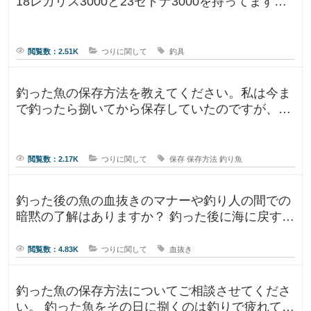
18レガリス3000と23セドナ3000を持ってます。
レガリスを鯛用、
閲覧数：2.51K
つりに関して
釣具
釣った魚の保存方法を教えてください。私は今ま
で釣ったら捌いてから保存していたのですが、人
によって意見が違ったので気になり
閲覧数：2.17K
つりに関して
保存
保存方法
釣り魚
釣った後の魚の血抜きのマナーや釣り人の間での
暗黙の了解はありますか？ 釣った後に海に戻す
人、血抜きをして家に持ち帰る人
閲覧数：4.83K
つりに関して
血抜き
釣った魚の保存方法についてご相談させてくださ
い。 釣った魚をその日に捌くのは釣りで疲れてい