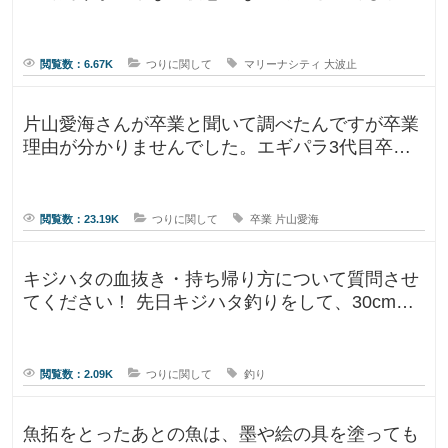
に
か？一度は釣りに行ってみたかった
な
ら
な
閲覧数：6.67K
つりに関して
マリーナシティ
大波止
い
為
の
片山愛海さんが卒業と聞いて調べたんですが卒業
理由が分かりませんでした。エギパラ3代目卒業
回でポストは見かけたのですが、卒
閲覧数：23.19K
つりに関して
卒業
片山愛海
キジハタの血抜き・持ち帰り方について質問させ
てください！ 先日キジハタ釣りをして、30cm台
が2匹釣れたのですが、凍ら
閲覧数：2.09K
つりに関して
釣り
魚拓をとったあとの魚は、墨や絵の具を塗っても