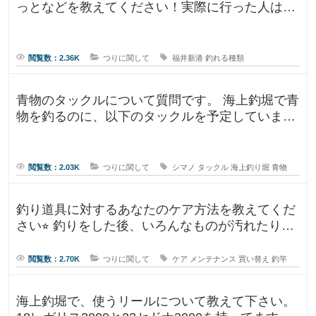
っとなどを教えてください！実際に行った人はど
んな釣果がありましたか？5月のG
閲覧数：2.36K
つりに関して
福井新港
釣れる種類
青物のタックルについて質問です。 海上釣堀で青
物を釣るのに、以下のタックルを予定していま
す。 ロッド シーリアベイ
閲覧数：2.03K
つりに関して
シマノ
タックル
海上釣り堀
青物
釣り道具に対するあなたのケア方法を教えてくだ
さい⭐︎ 釣りをした後、いろんなものが汚れたりし
ますよね。ウ
閲覧数：2.70K
つりに関して
ケア
メンテナンス
買い替え
釣竿
海上釣堀で、使うリールについて教えて下さい。