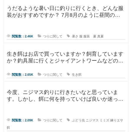
うだるような暑い日に釣りに行くとき、どんな服
装がおすすめですか？ 7月8月のように昼間の気
温が35℃になるような暑い日に
閲覧数：2.46K
つりに関して
暑さ
服
服装 夏
真夏
生き餌はお店で買っていますか？飼育しています
か？釣具屋に行くとジャイアントワームなどの生
き餌が販売していますが、買うより
閲覧数：2.65K
つりに関して
生き餌
今度、ニジマス釣りに行きたいなと思っていま
す。しかし、餌に何を持っていけば良いか迷って
います。今持っていく予定のものは、
閲覧数：2.09K
つりに関して
ぶどう虫
ニジマス
ミミズ
練りエサ
餌