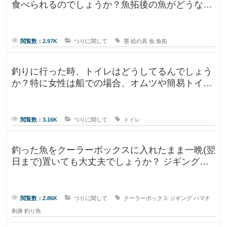
食べられるのでしょうか？魚拓後の魚がどうなる
のか気になります。 SNSだっ
閲覧数：2.97K
つりに関して
墨
絵の具
魚
魚拓
釣りに行った時、トイレはどうしてるんでしょう
か？特に女性は船での場合、オムツや簡易トイレ
などで済ます形になるのでしょうか
閲覧数：3.16K
つりに関して
トイレ
釣った魚をクーラーボックスに入れたまま一晩(翌
日まで)置いても大丈夫でしょうか？ ジギングに
よく行きますが、普段は朝便
閲覧数：2.86K
つりに関して
クーラーボックス
ジギング
ハマチ
刺身
釣り魚