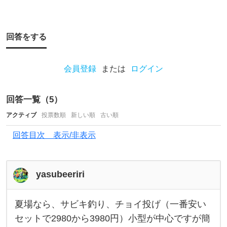
ま
す
が
回答をする
、
ど
会員登録
または
ログイン
れ
が
回答一覧（
5
）
一
アクティブ
投票数順
新しい順
古い順
番
最
回答目次 表示/非表示
適
で
yasubeeriri
す
か
夏場なら、サビキ釣り、チョイ投げ（一番安い
夏
？
場
セットで2980から3980円）小型が中心ですが簡
な