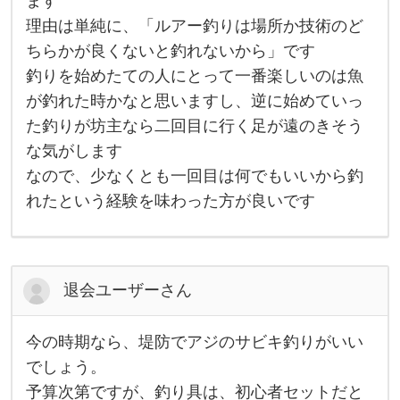
ます
3
者
理由は単純に、「ルアー釣りは場所か技術のど
9
の
8
方
ちらかが良くないと釣れないから」です
0
で
あ
釣りを始めたての人にとって一番楽しいのは魚
れ
ば
が釣れた時かなと思いますし、逆に始めていっ
あ
た釣りが坊主なら二回目に行く足が遠のきそう
る
ほ
な気がします
ど
餌
なので、少なくとも一回目は何でもいいから釣
釣
り
れたという経験を味わった方が良いです
を
勧
め
て
い
ま
退会ユーザーさん
す
理
由
今の時期なら、堤防でアジのサビキ釣りがいい
は
今
単
の
でしょう。
純
時
に
予算次第ですが、釣り具は、初心者セットだと
期
、