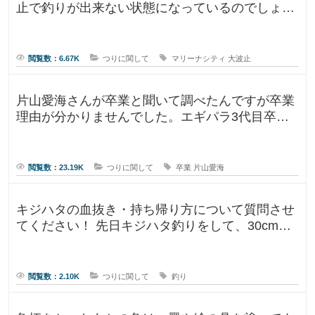
止で釣りが出来ない状態になっているのでしょう
が
指
か？一度は釣りに行ってみたかった
標
に
な
閲覧数：6.67K
つりに関して
マリーナシティ
大波止
る
の
片山愛海さんが卒業と聞いて調べたんですが卒業
理由が分かりませんでした。エギパラ3代目卒業
回でポストは見かけたのですが、卒
閲覧数：23.19K
つりに関して
卒業
片山愛海
キジハタの血抜き・持ち帰り方について質問させ
てください！ 先日キジハタ釣りをして、30cm台
が2匹釣れたのですが、凍ら
閲覧数：2.10K
つりに関して
釣り