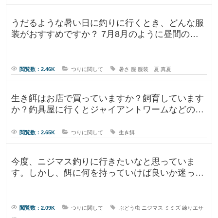
うだるような暑い日に釣りに行くとき、どんな服
装がおすすめですか？ 7月8月のように昼間の気
温が35℃になるような暑い日に
閲覧数：2.46K
つりに関して
暑さ
服
服装 夏
真夏
生き餌はお店で買っていますか？飼育しています
か？釣具屋に行くとジャイアントワームなどの生
き餌が販売していますが、買うより
閲覧数：2.65K
つりに関して
生き餌
今度、ニジマス釣りに行きたいなと思っていま
す。しかし、餌に何を持っていけば良いか迷って
います。今持っていく予定のものは、
閲覧数：2.09K
つりに関して
ぶどう虫
ニジマス
ミミズ
練りエサ