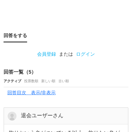
手
と
は
、
ど
回答をする
う
い
会員登録
または
ログイン
う
事
回答一覧（
5
）
だ
アクティブ
投票数順
新しい順
古い順
と
回答目次 表示/非表示
思
い
ま
退会ユーザーさん
す