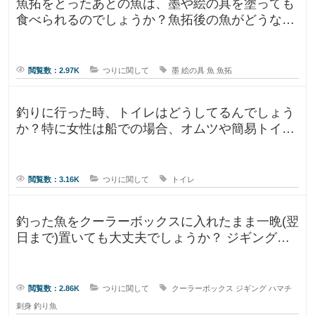
魚拓をとったあとの魚は、墨や絵の具を塗っても
食べられるのでしょうか？魚拓後の魚がどうなる
のか気になります。 SNSだっ
閲覧数：2.97K
つりに関して
墨
絵の具
魚
魚拓
釣りに行った時、トイレはどうしてるんでしょう
か？特に女性は船での場合、オムツや簡易トイレ
などで済ます形になるのでしょうか
閲覧数：3.16K
つりに関して
トイレ
釣った魚をクーラーボックスに入れたまま一晩(翌
日まで)置いても大丈夫でしょうか？ ジギングに
よく行きますが、普段は朝便
閲覧数：2.86K
つりに関して
クーラーボックス
ジギング
ハマチ
刺身
釣り魚