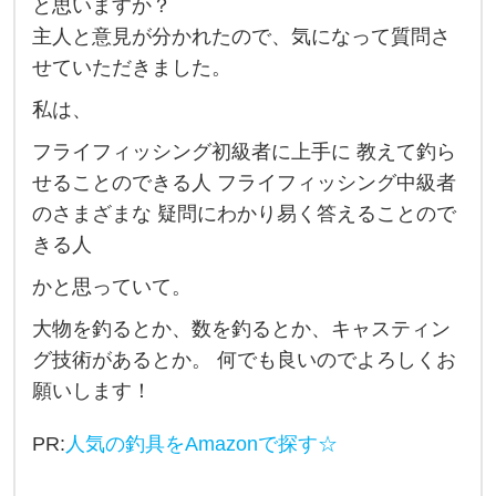
と思いますか？
イ
主人と意見が分かれたので、気になって質問さ
フ
せていただきました。
ィ
私は、
ッ
フライフィッシング初級者に上手に 教えて釣ら
シ
せることのできる人 フライフィッシング中級者
ン
のさまざまな 疑問にわかり易く答えることので
グ
きる人
を
かと思っていて。
さ
れ
大物を釣るとか、数を釣るとか、キャスティン
る
グ技術があるとか。 何でも良いのでよろしくお
方
願いします！
に
PR:
人気の釣具をAmazonで探す☆
質
問