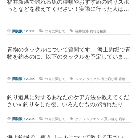
福井新港で釣れる魚の種類やおすすめの釣りスポ
っとなどを教えてください！実際に行った人はど
んな釣果がありましたか？5月のG
閲覧数：2.36K
つりに関して
福井新港
釣れる種類
青物のタックルについて質問です。 海上釣堀で青
物を釣るのに、以下のタックルを予定していま
す。 ロッド シーリアベイ
閲覧数：2.03K
つりに関して
シマノ
タックル
海上釣り堀
青物
釣り道具に対するあなたのケア方法を教えてくだ
さい⭐︎ 釣りをした後、いろんなものが汚れたりし
ますよね。ウ
閲覧数：2.70K
つりに関して
ケア
メンテナンス
買い替え
釣竿
海上釣堀で、使うリールについて教えて下さい。