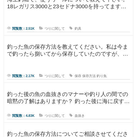
18レガリス3000と23セドナ3000を持ってます。
レガリスを鯛用、
閲覧数：2.51K
つりに関して
釣具
釣った魚の保存方法を教えてください。私は今ま
で釣ったら捌いてから保存していたのですが、人
によって意見が違ったので気になり
閲覧数：2.17K
つりに関して
保存
保存方法
釣り魚
釣った後の魚の血抜きのマナーや釣り人の間での
暗黙の了解はありますか？ 釣った後に海に戻す
人、血抜きをして家に持ち帰る人
閲覧数：4.83K
つりに関して
血抜き
釣った魚の保存方法についてご相談させてくださ