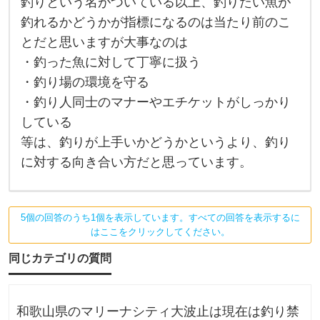
か
釣りという名がついている以上、釣りたい魚が
釣
り
釣れるかどうかが指標になるのは当たり前のこ
と
とだと思いますが大事なのは
い
う
・釣った魚に対して丁寧に扱う
名
が
・釣り場の環境を守る
つ
い
・釣り人同士のマナーやエチケットがしっかり
て
している
い
る
等は、釣りが上手いかどうかというより、釣り
以
上
に対する向き合い方だと思っています。
、
釣
り
た
い
5個の回答のうち1個を表示しています。すべての回答を表示するに
魚
はここをクリックしてください。
が
釣
同じカテゴリの質問
れ
る
か
ど
う
和歌山県のマリーナシティ大波止は現在は釣り禁
か