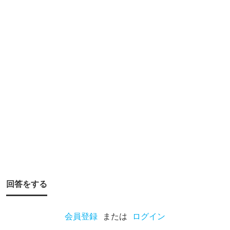
？
？
こ
だ
わ
る
人
は
ど
ん
な
趣
味
回答をする
を
や
会員登録
または
ログイン