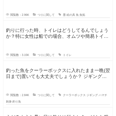
のか気になります。 SNSだっ
閲覧数：2.96K
つりに関して
墨
絵の具
魚
魚拓
釣りに行った時、トイレはどうしてるんでしょう
か？特に女性は船での場合、オムツや簡易トイレ
などで済ます形になるのでしょうか
閲覧数：3.15K
つりに関して
トイレ
釣った魚をクーラーボックスに入れたまま一晩(翌
日まで)置いても大丈夫でしょうか？ ジギングに
よく行きますが、普段は朝便
閲覧数：2.84K
つりに関して
クーラーボックス
ジギング
ハマチ
刺身
釣り魚