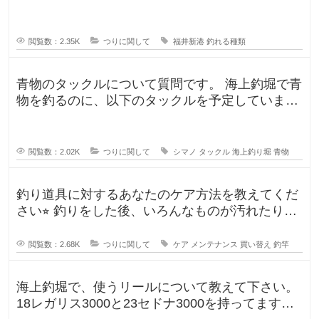
んな釣果がありましたか？5月のG
閲覧数：2.35K
つりに関して
福井新港
釣れる種類
青物のタックルについて質問です。 海上釣堀で青
物を釣るのに、以下のタックルを予定していま
す。 ロッド シーリアベイ
閲覧数：2.02K
つりに関して
シマノ
タックル
海上釣り堀
青物
釣り道具に対するあなたのケア方法を教えてくだ
さい⭐︎ 釣りをした後、いろんなものが汚れたりし
ますよね。ウ
閲覧数：2.68K
つりに関して
ケア
メンテナンス
買い替え
釣竿
海上釣堀で、使うリールについて教えて下さい。
18レガリス3000と23セドナ3000を持ってます。