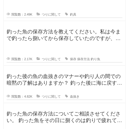
レガリスを鯛用、
閲覧数：2.49K
つりに関して
釣具
釣った魚の保存方法を教えてください。私は今ま
で釣ったら捌いてから保存していたのですが、人
によって意見が違ったので気になり
閲覧数：2.17K
つりに関して
保存
保存方法
釣り魚
釣った後の魚の血抜きのマナーや釣り人の間での
暗黙の了解はありますか？ 釣った後に海に戻す
人、血抜きをして家に持ち帰る人
閲覧数：4.82K
つりに関して
血抜き
釣った魚の保存方法についてご相談させてくださ
い。 釣った魚をその日に捌くのは釣りで疲れてい
るので、あまりしたくなくて。。