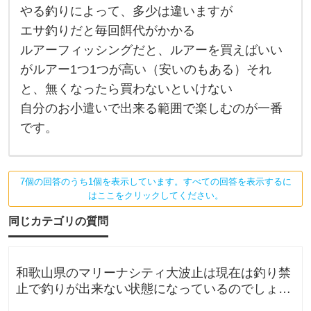
お
やる釣りによって、多少は違いますが
金
は
エサ釣りだと毎回餌代がかかる
掛
ルアーフィッシングだと、ルアーを買えばいい
か
り
がルアー1つ1つが高い（安いのもある）それ
ま
す
と、無くなったら買わないといけない
、
そ
自分のお小遣いで出来る範囲で楽しむのが一番
の
です。
お
金
の
掛
け
7個の回答のうち1個を表示しています。すべての回答を表示するに
方
は
はここをクリックしてください。
個
々
同じカテゴリの質問
和歌山県のマリーナシティ大波止は現在は釣り禁
止で釣りが出来ない状態になっているのでしょう
か？一度は釣りに行ってみたかった