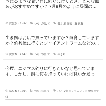
うだるような暑い日に釣りに行くとき、どんな服
装がおすすめですか？ 7月8月のように昼間の気
温が35℃になるような暑い日に
閲覧数：2.45K
つりに関して
暑さ
服
服装 夏
真夏
生き餌はお店で買っていますか？飼育しています
か？釣具屋に行くとジャイアントワームなどの生
き餌が販売していますが、買うより
閲覧数：2.64K
つりに関して
生き餌
今度、ニジマス釣りに行きたいなと思っていま
す。しかし、餌に何を持っていけば良いか迷って
います。今持っていく予定のものは、
閲覧数：2.09K
つりに関して
ぶどう虫
ニジマス
ミミズ
練りエサ
餌