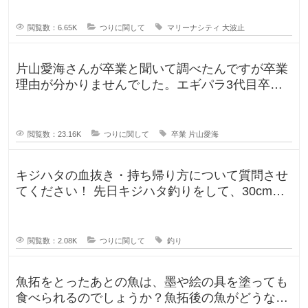
閲覧数：6.65K
つりに関して
マリーナシティ
大波止
片山愛海さんが卒業と聞いて調べたんですが卒業
理由が分かりませんでした。エギパラ3代目卒業
回でポストは見かけたのですが、卒
閲覧数：23.16K
つりに関して
卒業
片山愛海
キジハタの血抜き・持ち帰り方について質問させ
てください！ 先日キジハタ釣りをして、30cm台
が2匹釣れたのですが、凍ら
閲覧数：2.08K
つりに関して
釣り
魚拓をとったあとの魚は、墨や絵の具を塗っても
食べられるのでしょうか？魚拓後の魚がどうなる