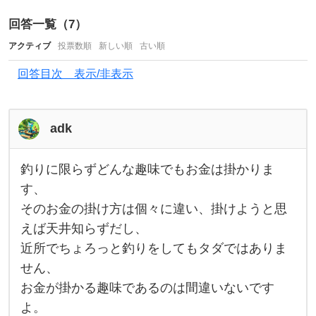
っ
て
回答一覧（
7
）
も
アクティブ
投票数順
新しい順
古い順
お
回答目次 表示/非表示
金
が
か
adk
か
り
釣りに限らずどんな趣味でもお金は掛かりま
釣
り
ま
す、
に
そのお金の掛け方は個々に違い、掛けようと思
す
限
ら
えば天井知らずだし、
よ
ず
ど
近所でちょろっと釣りをしてもタダではありま
ね
ん
な
せん、
？
趣
お金が掛かる趣味であるのは間違いないです
味
で
よ。
も