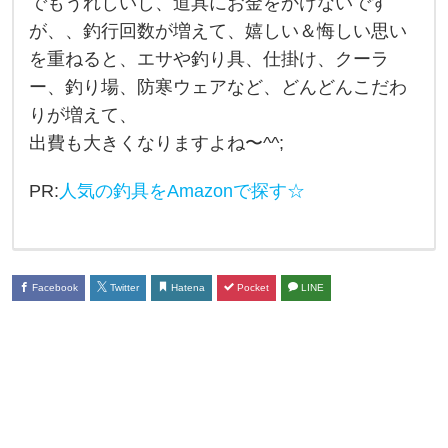
でもうれしいし、道具にお金をかけないです
金
が、、釣行回数が増えて、嬉しい＆悔しい思い
の
を重ねると、エサや釣り具、仕掛け、クーラ
か
ー、釣り場、防寒ウェアなど、どんどんこだわ
か
りが増えて、
出費も大きくなりますよね〜^^;
る
趣
PR:
人気の釣具をAmazonで探す☆
味
だ
と
Facebook
Twitter
Hatena
Pocket
LINE
思
い
ま
す
か