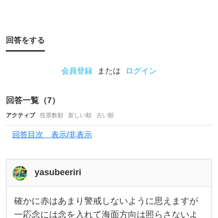
で
釣
り
回答をする
し
て
ま
会員登録
または
ログイン
し
た
回答一覧（
7
）
。
アクティブ
投票数順
新しい順
古い順
予
回答目次 表示/非表示
想
に
yasubeeriri
反
し
確かに赤はあまり警戒しないように思えますが
て
確
か
一応念には念を入れて海面方向は照らさないよ