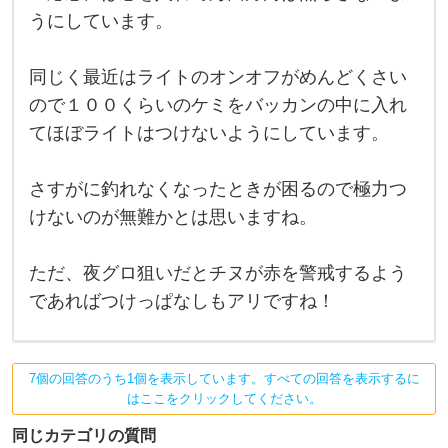
、
に
うにしています。
赤
釣
は
あ
ま
同じく最近はライトのオンオフがめんどくさい
り
警
ので１００くらいのケミをバッカンの中に入れ
戒
てほぼライトはつけないようにしています。
し
な
い
よ
さすがに釣れなくなったときが困るので極力つ
う
に
けないのが無難かとは思いますね。
思
え
ま
ただ、夜グロ狙いだとチヌが赤を警戒するよう
す
が
であればつけっぱなしもアリですね！
一
応
念
に
は
7個の回答のうち1個を表示しています。すべての回答を表示するに
念
はここをクリックしてください。
を
入
同じカテゴリの質問
れ