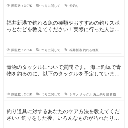
閲覧数：3.07K
つりに関して
船釣り
福井新港で釣れる魚の種類やおすすめの釣りスポ
っとなどを教えてください！実際に行った人はど
んな釣果がありましたか？5月のG
閲覧数：2.35K
つりに関して
福井新港
釣れる種類
青物のタックルについて質問です。 海上釣堀で青
物を釣るのに、以下のタックルを予定していま
す。 ロッド シーリアベイ
閲覧数：2.01K
つりに関して
シマノ
タックル
海上釣り堀
青物
釣り道具に対するあなたのケア方法を教えてくだ
さい⭐︎ 釣りをした後、いろんなものが汚れたりし
ますよね。ウ