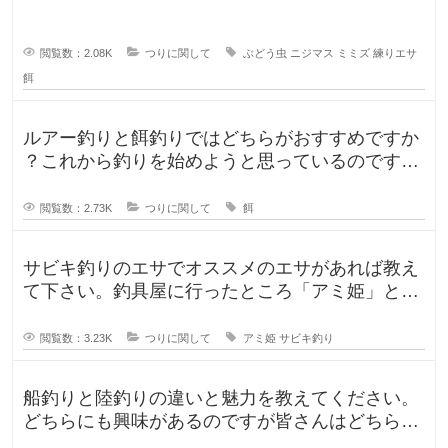
います。今持っていく予定のものは、
閲覧数：2.08K
つりに関して
ぶどう虫
ニジマス
ミミズ
練りエサ
餌
ルアー釣りと餌釣りではどちらがおすすめですか
？これから釣りを始めようと思っているのです
が、ルアー釣りと餌釣りでは使う釣り
閲覧数：2.73K
つりに関して
餌
サビキ釣りのエサでオススメのエサがあれば教え
て下さい。釣具屋に行ったところ「アミ姫」とい
う商品があり、「ほのかに香るフル
閲覧数：3.23K
つりに関して
アミ姫
サビキ釣り
船釣りと陸釣りの違いと魅力を教えてください。
どちらにも興味があるのですが皆さんはどちらが
好きですか？船釣りと陸釣りでは釣