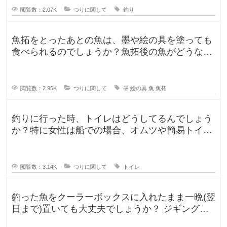
閲覧数：2.07K
つりに関して
釣り
魚拓をとったあとの魚は、墨や絵の具を塗っても
食べられるのでしょうか？魚拓後の魚がどうなる
のか気になります。 SNSだっ
閲覧数：2.95K
つりに関して
墨
絵の具
魚
魚拓
釣りに行った時、トイレはどうしてるんでしょう
か？特に女性は船での場合、オムツや簡易トイレ
などで済ます形になるのでしょうか
閲覧数：3.14K
つりに関して
トイレ
釣った魚をクーラーボックスに入れたまま一晩(翌
日まで)置いても大丈夫でしょうか？ ジギングに
よく行きますが、普段は朝便