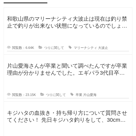
て
海
面
方
和歌山県のマリーナシティ大波止は現在は釣り禁
向
止で釣りが出来ない状態になっているのでしょう
か？一度は釣りに行ってみたかった
閲覧数：6.64K
つりに関して
マリーナシティ
大波止
片山愛海さんが卒業と聞いて調べたんですが卒業
理由が分かりませんでした。エギパラ3代目卒業
回でポストは見かけたのですが、卒
閲覧数：23.15K
つりに関して
卒業
片山愛海
キジハタの血抜き・持ち帰り方について質問させ
てください！ 先日キジハタ釣りをして、30cm台
が2匹釣れたのですが、凍ら