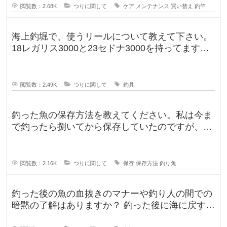
閲覧数：2.68K
つりに関して
ケア
メンテナンス
買い替え
釣竿
海上釣堀で、使うリールについて教えて下さい。
18レガリス3000と23セドナ3000を持ってます。
レガリスを鯛用、
閲覧数：2.49K
つりに関して
釣具
釣った魚の保存方法を教えてください。私は今ま
で釣ったら捌いてから保存していたのですが、人
によって意見が違ったので気になり
閲覧数：2.16K
つりに関して
保存
保存方法
釣り魚
釣った後の魚の血抜きのマナーや釣り人の間での
暗黙の了解はありますか？ 釣った後に海に戻す
人、血抜きをして家に持ち帰る人