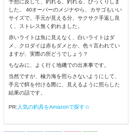
予想に反して、釣れる、釣れる、びっくりしま
、
した。 40オーバーのメジナやら、カサゴもいい
周
サイズで。手元が見える分、サクサク手返し良
り
く、ストレス無く釣れました。
に
赤いライトは魚に見えなく、白いライトはダ
誰
メ、クロダイは赤もダメとか、色々言われてい
も
ますが、実際の所どうでしょう？
い
ちなみに、よく行く地磯での出来事です。
な
当然ですが、極力海を照らさないようにして、
か
手元で餌を付ける際に、見えるように照らした
っ
結果の話です。
た
の
PR:
人気の釣具をAmazonで探す☆
で
、
赤