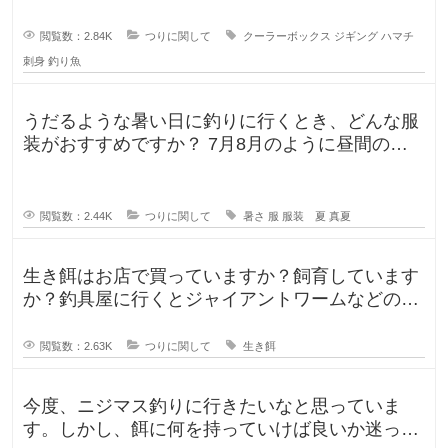
閲覧数：2.84K
つりに関して
クーラーボックス
ジギング
ハマチ
刺身
釣り魚
うだるような暑い日に釣りに行くとき、どんな服
装がおすすめですか？ 7月8月のように昼間の気
温が35℃になるような暑い日に
閲覧数：2.44K
つりに関して
暑さ
服
服装 夏
真夏
生き餌はお店で買っていますか？飼育しています
か？釣具屋に行くとジャイアントワームなどの生
き餌が販売していますが、買うより
閲覧数：2.63K
つりに関して
生き餌
今度、ニジマス釣りに行きたいなと思っていま
す。しかし、餌に何を持っていけば良いか迷って