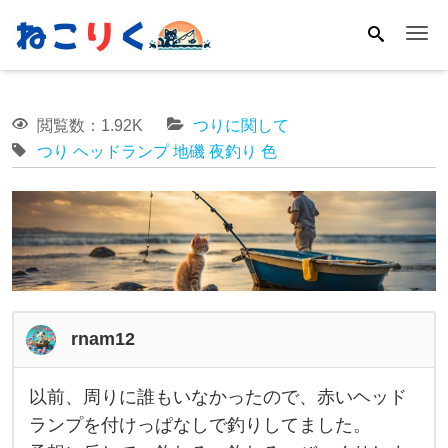
Me
閲覧数：1.92K
つりに関して
つり
ヘッドランプ
地磯
夜釣り
色
rnam12
以前、周りに誰もいなかったので、赤いヘッド
以
ランプを付けっぱなしで釣りしてました。
前