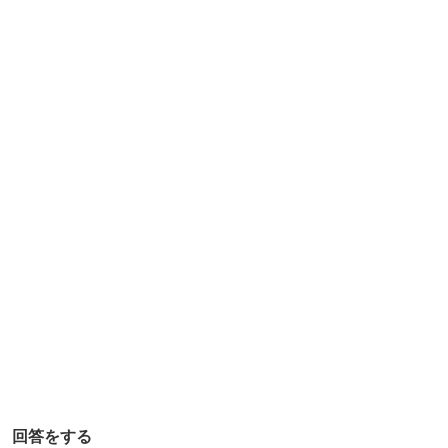
す
め
の
カ
ヤ
ッ
ク
は
あ
り
ま
す
か
？
回答をする