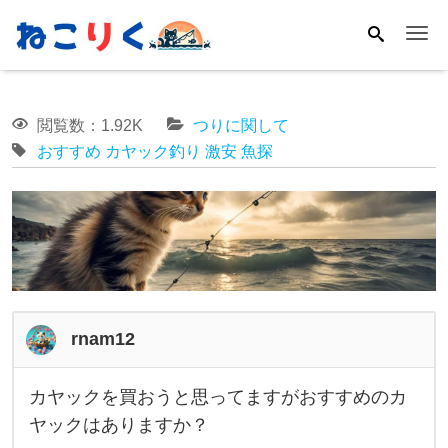
Me
閲覧数：1.92K
つりに関して
おすすめ
カヤック釣り
激安
魚探
rnam12
カヤックを買おうと思ってますがおすすめのカ
カ
ヤックはありますか？
ヤ