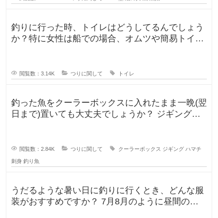
釣りに行った時、トイレはどうしてるんでしょう
か？特に女性は船での場合、オムツや簡易トイレ
などで済ます形になるのでしょうか
閲覧数：3.14K
つりに関して
トイレ
釣った魚をクーラーボックスに入れたまま一晩(翌
日まで)置いても大丈夫でしょうか？ ジギングに
よく行きますが、普段は朝便
閲覧数：2.84K
つりに関して
クーラーボックス
ジギング
ハマチ
刺身
釣り魚
うだるような暑い日に釣りに行くとき、どんな服
装がおすすめですか？ 7月8月のように昼間の気
温が35℃になるような暑い日に