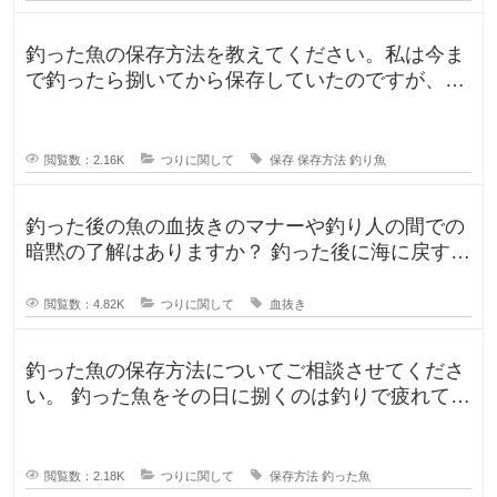
釣った魚の保存方法を教えてください。私は今ま
で釣ったら捌いてから保存していたのですが、人
によって意見が違ったので気になり
閲覧数：2.16K
つりに関して
保存
保存方法
釣り魚
釣った後の魚の血抜きのマナーや釣り人の間での
暗黙の了解はありますか？ 釣った後に海に戻す
人、血抜きをして家に持ち帰る人
閲覧数：4.82K
つりに関して
血抜き
釣った魚の保存方法についてご相談させてくださ
い。 釣った魚をその日に捌くのは釣りで疲れてい
るので、あまりしたくなくて。。
閲覧数：2.18K
つりに関して
保存方法
釣った魚