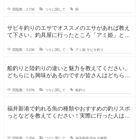
が、ルアー釣りと餌釣りでは使う釣り
閲覧数：2.73K
つりに関して
餌
サビキ釣りのエサでオススメのエサがあれば教え
て下さい。釣具屋に行ったところ「アミ姫」とい
う商品があり、「ほのかに香るフル
閲覧数：3.23K
つりに関して
アミ姫
サビキ釣り
船釣りと陸釣りの違いと魅力を教えてください。
どちらにも興味があるのですが皆さんはどちらが
好きですか？船釣りと陸釣りでは釣
閲覧数：3.07K
つりに関して
船釣り
福井新港で釣れる魚の種類やおすすめの釣りスポ
っとなどを教えてください！実際に行った人はど
んな釣果がありましたか？5月のG
閲覧数：2.35K
つりに関して
福井新港
釣れる種類