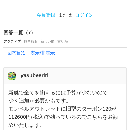
友
人
会員登録
または
ログイン
か
ら
回答一覧（
7
）
激
アクティブ
安
投票数順
新しい順
古い順
の
回答目次 表示/非表示
カ
ヤ
yasubeeriri
ッ
ク
新艇で全てを揃えるには予算が少ないので、
は
新
艇
少々追加が必要かもです。
転
で
モンベルアウトレットに旧型のターポン120が
全
覆
て
112600円(税込)で残っているのでこちらをお勧
を
リ
揃
めいたします。
え