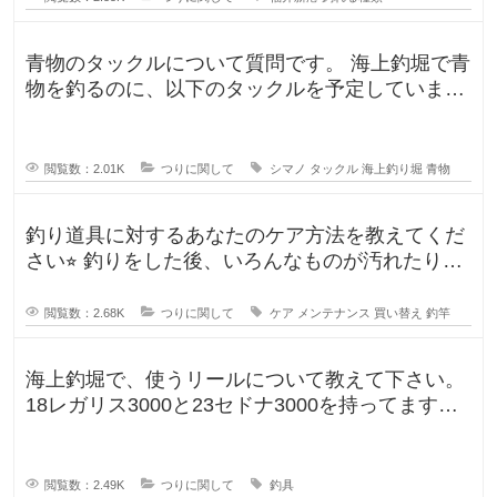
青物のタックルについて質問です。 海上釣堀で青
物を釣るのに、以下のタックルを予定していま
す。 ロッド シーリアベイ
閲覧数：2.01K
つりに関して
シマノ
タックル
海上釣り堀
青物
釣り道具に対するあなたのケア方法を教えてくだ
さい⭐︎ 釣りをした後、いろんなものが汚れたりし
ますよね。ウ
閲覧数：2.68K
つりに関して
ケア
メンテナンス
買い替え
釣竿
海上釣堀で、使うリールについて教えて下さい。
18レガリス3000と23セドナ3000を持ってます。
レガリスを鯛用、
閲覧数：2.49K
つりに関して
釣具