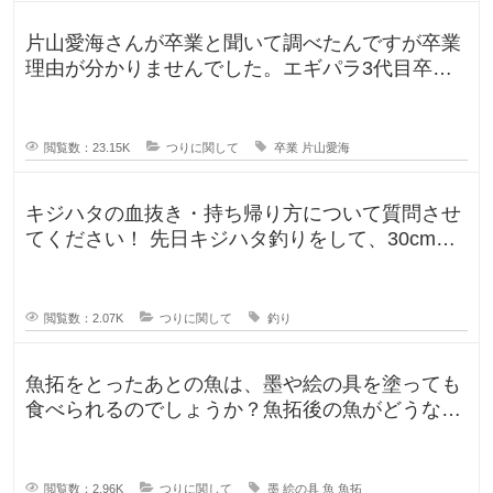
片山愛海さんが卒業と聞いて調べたんですが卒業
理由が分かりませんでした。エギパラ3代目卒業
回でポストは見かけたのですが、卒
閲覧数：23.15K
つりに関して
卒業
片山愛海
キジハタの血抜き・持ち帰り方について質問させ
てください！ 先日キジハタ釣りをして、30cm台
が2匹釣れたのですが、凍ら
閲覧数：2.07K
つりに関して
釣り
魚拓をとったあとの魚は、墨や絵の具を塗っても
食べられるのでしょうか？魚拓後の魚がどうなる
のか気になります。 SNSだっ
閲覧数：2.96K
つりに関して
墨
絵の具
魚
魚拓