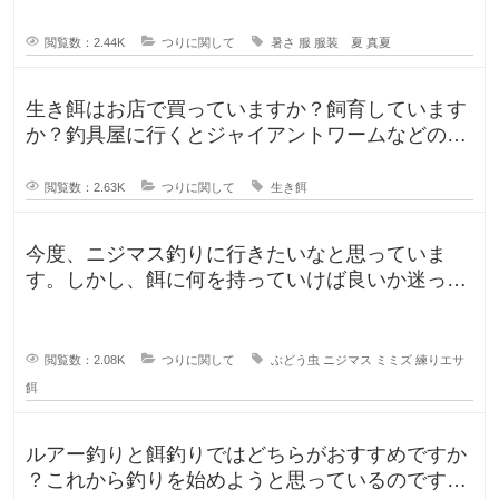
閲覧数：2.44K
つりに関して
暑さ
服
服装 夏
真夏
生き餌はお店で買っていますか？飼育しています
か？釣具屋に行くとジャイアントワームなどの生
き餌が販売していますが、買うより
閲覧数：2.63K
つりに関して
生き餌
今度、ニジマス釣りに行きたいなと思っていま
す。しかし、餌に何を持っていけば良いか迷って
います。今持っていく予定のものは、
閲覧数：2.08K
つりに関して
ぶどう虫
ニジマス
ミミズ
練りエサ
餌
ルアー釣りと餌釣りではどちらがおすすめですか
？これから釣りを始めようと思っているのです