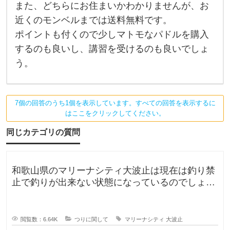
る
また、どちらにお住まいかわかりませんが、お
に
近くのモンベルまでは送料無料です。
は
予
ポイントも付くので少しマトモなパドルを購入
算
が
するのも良いし、講習を受けるのも良いでしょ
少
な
う。
い
の
で
、
少
7個の回答のうち1個を表示しています。すべての回答を表示するに
々
はここをクリックしてください。
追
加
同じカテゴリの質問
が
必
要
か
も
和歌山県のマリーナシティ大波止は現在は釣り禁
で
止で釣りが出来ない状態になっているのでしょう
す
か？一度は釣りに行ってみたかった
。
モ
閲覧数：6.64K
つりに関して
マリーナシティ
大波止