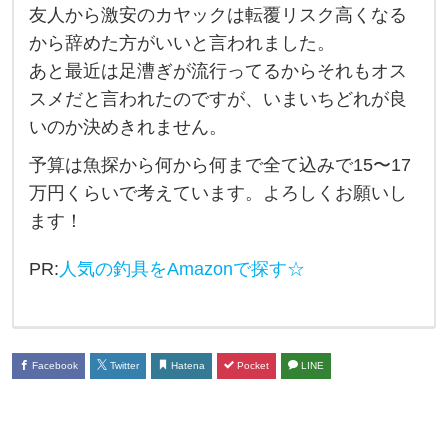
友人から激安のカヤックは転覆リスク高くなる
ッ
から辞めた方がいいと言われました。
ク
あと最近は足漕ぎが流行ってるからそれもオス
を
スメだと言われたのですが、いまいちどれが良
買
いのか決めきれません。
お
予算は魚探から何から何まで全て込みで15〜17
う
万円くらいで考えています。よろしくお願いし
と
ます！
思
っ
PR:
人気の釣具をAmazonで探す☆
て
ま
す
Facebook
Twitter
Hatena
Pocket
LINE
が
お
す