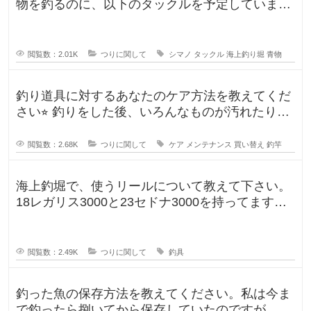
物を釣るのに、以下のタックルを予定していま
す。 ロッド シーリアベイ
閲覧数：2.01K
つりに関して
シマノ
タックル
海上釣り堀
青物
釣り道具に対するあなたのケア方法を教えてくだ
さい⭐︎ 釣りをした後、いろんなものが汚れたりし
ますよね。ウ
閲覧数：2.68K
つりに関して
ケア
メンテナンス
買い替え
釣竿
海上釣堀で、使うリールについて教えて下さい。
18レガリス3000と23セドナ3000を持ってます。
レガリスを鯛用、
閲覧数：2.49K
つりに関して
釣具
釣った魚の保存方法を教えてください。私は今ま
で釣ったら捌いてから保存していたのですが、人