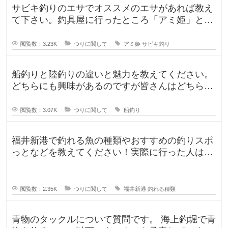
サビキ釣りのエサでオススメのエサがあれば教え
て下さい。釣具屋に行ったところ「アミ姫」とい
う商品があり、「ほのかに香るフル
閲覧数：3.23K
つりに関して
アミ姫
サビキ釣り
船釣りと陸釣りの違いと魅力を教えてください。
どちらにも興味があるのですが皆さんはどちらが
好きですか？船釣りと陸釣りでは釣
閲覧数：3.07K
つりに関して
船釣り
福井新港で釣れる魚の種類やおすすめの釣りスポ
っとなどを教えてください！実際に行った人はど
んな釣果がありましたか？5月のG
閲覧数：2.35K
つりに関して
福井新港
釣れる種類
青物のタックルについて質問です。 海上釣堀で青