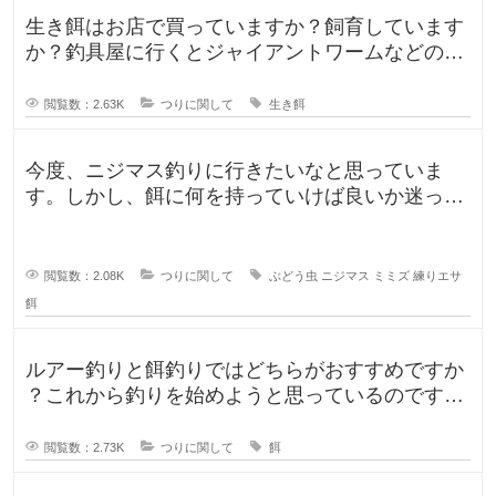
生き餌はお店で買っていますか？飼育しています
か？釣具屋に行くとジャイアントワームなどの生
き餌が販売していますが、買うより
閲覧数：2.63K
つりに関して
生き餌
今度、ニジマス釣りに行きたいなと思っていま
す。しかし、餌に何を持っていけば良いか迷って
います。今持っていく予定のものは、
閲覧数：2.08K
つりに関して
ぶどう虫
ニジマス
ミミズ
練りエサ
餌
ルアー釣りと餌釣りではどちらがおすすめですか
？これから釣りを始めようと思っているのです
が、ルアー釣りと餌釣りでは使う釣り
閲覧数：2.73K
つりに関して
餌