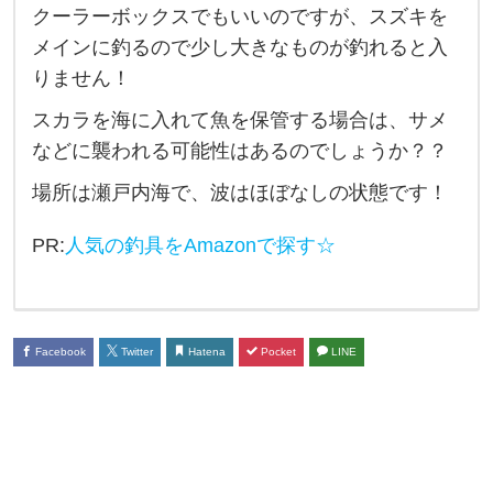
クーラーボックスでもいいのですが、スズキを
ッ
メインに釣るので少し大きなものが釣れると入
ク
りません！
釣
スカラを海に入れて魚を保管する場合は、サメ
り
などに襲われる可能性はあるのでしょうか？？
の
際
場所は瀬戸内海で、波はほぼなしの状態です！
、
PR:
人気の釣具をAmazonで探す☆
釣
っ
た
魚
Facebook
Twitter
Hatena
Pocket
LINE
は
ど
こ
に