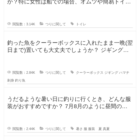
か？特に女性は船での場合、オムツや簡易トイレ
などで済ます形になるのでしょうか
閲覧数：3.14K
つりに関して
トイレ
釣った魚をクーラーボックスに入れたまま一晩(翌
日まで)置いても大丈夫でしょうか？ ジギングに
よく行きますが、普段は朝便
閲覧数：2.84K
つりに関して
クーラーボックス
ジギング
ハマチ
刺身
釣り魚
うだるような暑い日に釣りに行くとき、どんな服
装がおすすめですか？ 7月8月のように昼間の気
温が35℃になるような暑い日に
閲覧数：2.44K
つりに関して
暑さ
服
服装 夏
真夏