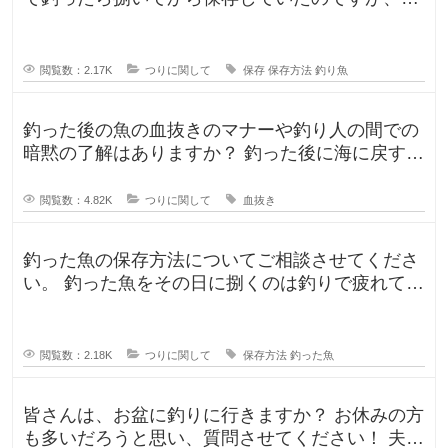
によって意見が違ったので気になり
閲覧数：2.17K
つりに関して
保存
保存方法
釣り魚
釣った後の魚の血抜きのマナーや釣り人の間での
暗黙の了解はありますか？ 釣った後に海に戻す
人、血抜きをして家に持ち帰る人
閲覧数：4.82K
つりに関して
血抜き
釣った魚の保存方法についてご相談させてくださ
い。 釣った魚をその日に捌くのは釣りで疲れてい
るので、あまりしたくなくて。。
閲覧数：2.18K
つりに関して
保存方法
釣った魚
皆さんは、お盆に釣りに行きますか？ お休みの方
も多いだろうと思い、質問させてください！ 夫曰