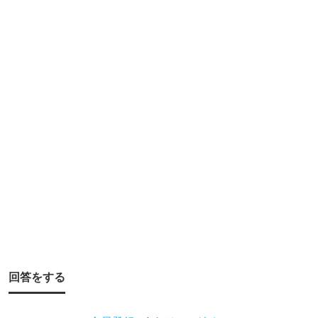
保
管
し
て
ま
す
か
？
ク
ー
ラ
ー
ボ
回答をする
ッ