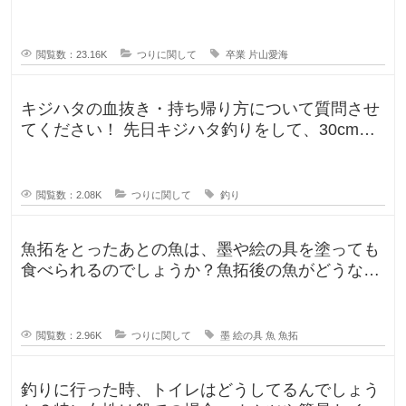
回でポストは見かけたのですが、卒
閲覧数：23.16K
つりに関して
卒業
片山愛海
キジハタの血抜き・持ち帰り方について質問させ
てください！ 先日キジハタ釣りをして、30cm台
が2匹釣れたのですが、凍ら
閲覧数：2.08K
つりに関して
釣り
魚拓をとったあとの魚は、墨や絵の具を塗っても
食べられるのでしょうか？魚拓後の魚がどうなる
のか気になります。 SNSだっ
閲覧数：2.96K
つりに関して
墨
絵の具
魚
魚拓
釣りに行った時、トイレはどうしてるんでしょう