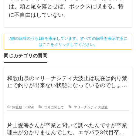
ス
は、頭と尾を落とせば、ボックスに収まる。特
カ
リ
に不自由はしていない。
を
サ
メ
が
噛
7個の回答のうち1個を表示しています。すべての回答を表示するに
ん
はここをクリックしてください。
で
暴
同じカテゴリの質問
れ
て
転
覆
の
和歌山県のマリーナシティ大波止は現在は釣り禁
可
止で釣りが出来ない状態になっているのでしょう
能
性
か？一度は釣りに行ってみたかった
は
無
く
閲覧数：6.65K
つりに関して
マリーナシティ
大波止
は
な
片山愛海さんが卒業と聞いて調べたんですが卒業
理由が分かりませんでした。エギパラ3代目卒業