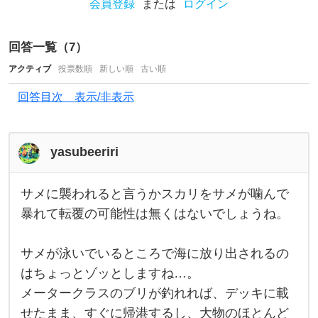
ク
会員登録
または
ログイン
ス
で
回答一覧（
7
）
も
アクティブ
投票数順
新しい順
古い順
い
回答目次 表示/非表示
い
の
で
yasubeeriri
す
が
サメに襲われると言うかスカリをサメが噛んで
サ
、
メ
暴れて転覆の可能性は無くはないでしょうね。
に
ス
襲
わ
ズ
サメが泳いでいるところで海に放り出されるの
れ
る
はちょっとゾッとしますね…。
キ
と
言
メータークラスのブリが釣れれば、デッキに載
を
う
せたまま、すぐに帰港するし、大物のほとんど
か