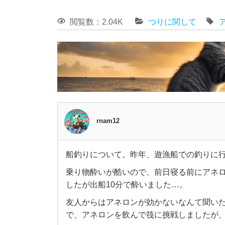
閲覧数：2.04K
つりに関して
rnam12
船釣りについて。昨年、遊漁船での釣りに
船
乗り物酔いが酷いので、前日寝る前にアネロ
したが出船10分で酔いました…。
釣
友人からはアネロンが効かないなんて聞い
り
で、アネロンを飲んで筏に挑戦しましたが