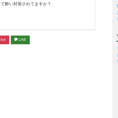
って酔い対策されてますか？
ket
LINE