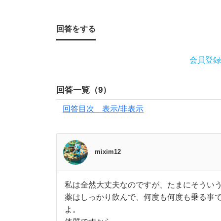
漁
船
回答をする
で
会員登録
の
回答一覧（
9
）
釣
回答目次 表示/非表示
り
に
mixim12
行
私は全然大丈夫なのですが、たまにそうい
き
私
薬はしっかり飲んで、何度も何度も乗る事
は
全
よ。
ま
然