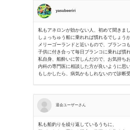
。
酷
船
yasubeeriri
酔
い
い
を
克
服
私もアネロンが効かない人、初めて聞きま
の
私
す
しょっちゅう船に乗れれば慣れるでしょう
も
る
ア
ま
メリーゴーランドと近いもので、ブランコ
で
ネ
で
ロ
子供に付き合って毎日ブランコに乗れば慣
約
ン
2
私自身、船酔いに苦しんだので、お気持ち
、
が
年
効
内科の専門医に相談した方が良いように思
か
か
か
もしかしたら、病気かもしれないので診断
前
な
り
い
ま
人
し
日
、
た
初
。
め
寝
て
退会ユーザーさん
聞
き
る
ま
し
私も船釣りを繰り返しているうちに、
た
私