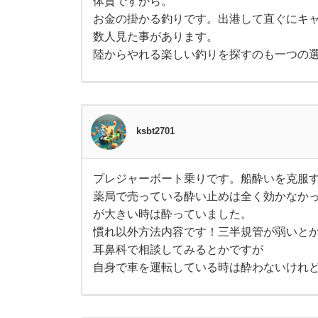
大
体質ですから。
丈
お金の掛かる釣りです。出港して直ぐにキ
し
夫
な
数人見た事があります。
の
陸からやれる楽しい釣りを探すのも一つの
た
で
す
が
。
、
た
ま
乗
に
ksbt2701
そ
う
り
い
う
プレジャーボート乗りです。船酔いを克服す
お
プ
物
話
薬局で売っている酔い止めは全く効かなか
レ
聞
ジ
が大きい時は酔っていました。
き
ャ
酔
ま
ー
慣れ以外方法内容です！三半規管が弱いと
す
ボ
耳鼻科で相談してみるとかですが
。
ー
い
薬
ト
自身で車を運転している時は酔わないけれ
は
乗
し
り
が
っ
で
か
す