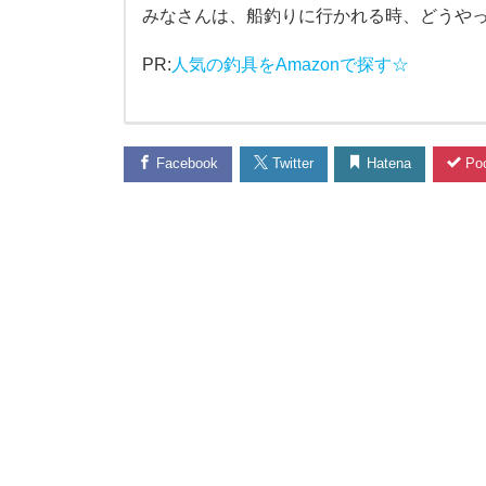
みなさんは、船釣りに行かれる時、どうや
に
PR:
人気の釣具をAmazonで探す☆
つ
い
Facebook
Twitter
Hatena
Poc
て
。
昨
年
、
遊