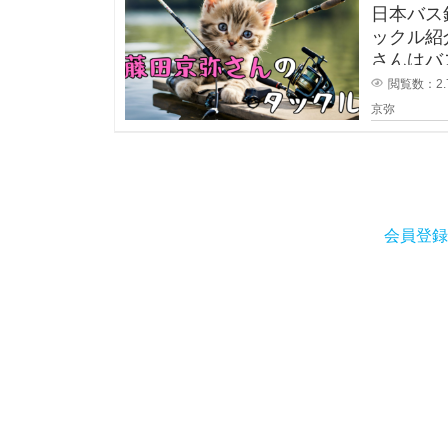
日本バス
ックル紹介
さんはバ
閲覧数：2.
京弥
会員登録