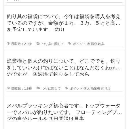
釣り具の福袋について、今年は福袋を購入を考え
ているのですが、金額が１万、３万、５万と高額
を予定しています。 釣り
閲覧数：2.04K
つり具に関して
ポイント
磯
福袋
釣具
漁業権と個人の釣りについて、どこででも、釣り
をしていいわけではないことはなんとなくわかる
のですが、防波堤で釣りをしておら
閲覧数：1.92K
つりに関して
ポイント
個人
漁業権
釣り場
メバルプラッキング初心者です。トップウォータ
ーでメバルが釣りたいです。 フローティングプラ
グの自分ルールを３日間設け見事