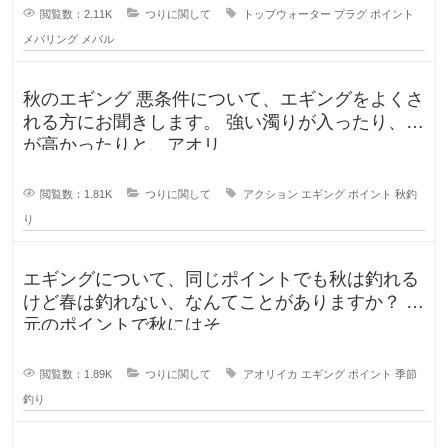
閲覧数：2.11K
つりに関して
トップウォーター
プラグ
ポイント
メバリング
メバル
秋のエギング 悪条件について、エギングをよくさ
れる方にお聞きします。 強い濁りが入ったり、波
が高かったりと、アオリ
閲覧数：1.81K
つりに関して
アクション
エギング
ポイント
秋釣
り
エギングについて、同じポイントでも秋は釣れる
けど春は釣れない、なんてことがありますか？ 地
元のポイントで秋にはそ
閲覧数：1.89K
つりに関して
アオリイカ
エギング
ポイント
季節
釣り