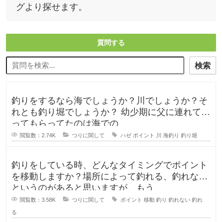
グより探せます。
質問する
検索
釣りをするなら海でしょうか？川でしょうか？そ
れとも釣り堀でしょうか？ 幼少期に父に連れて行
ってもらってたのは海での
閲覧数：2.74K
つりに関して
ハゼ
ポイント
川
海釣り
釣り堀
釣りをしている時、どんなタイミングでポイント
を移動しますか？場所によって釣れる、釣れない
というのがあると思いますが、もう
閲覧数：3.58K
つりに関して
ポイント
移動
釣り
釣れない
釣れ
る