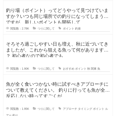
釣り場（ポイント）ってどうやって見つけていま
すか？いつも同じ場所での釣りになってしまうの
ですが、新しいポイントも開拓して
閲覧数：2.78K
つりに関して
ポイント
釣座
そろそろ過ごしやすい日も増え、秋に近づいてき
ましたが、これから狙える魚って何がありますか
？ 初心者なので初心者でも
閲覧数：1.90K
つりに関して
おすすめ
ポイント
秋
関東
魚
魚が全く食いつかない時に試すべきアプローチに
ついて教えてください。 釣りに行っても魚が全く
反応しない時ってすごくが
閲覧数：1.95K
つりに関して
アプローチ
タイミング
ポイント
ル
アー
釣り