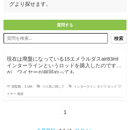
グより探せます。
質問する
検索
現在は廃盤になっている15エメラルダスair83ml
インターラインというロッドを購入したのです
が、ワイヤーが何回やっても
閲覧数：3.16K
つり具に関して
インターライン
ダイワ
ロッド
ワ
イヤー
相談
1