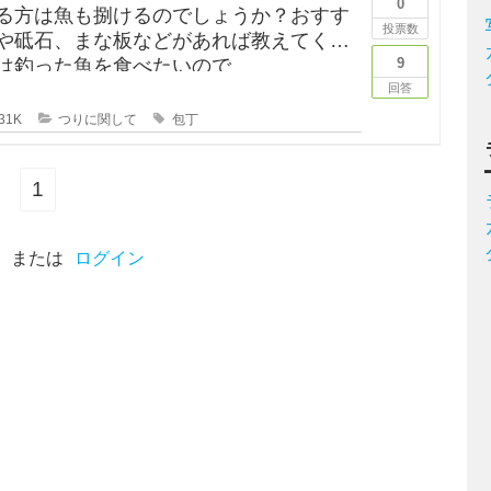
0
る方は魚も捌けるのでしょうか？おすす
投票数
や砥石、まな板などがあれば教えてくだ
は釣った魚を食べたいので
9
回答
31K
つりに関して
包丁
1
または
ログイン