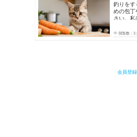
釣りをす
めの包丁
さい。私
閲覧数：3.
会員登録