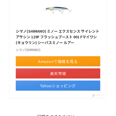
人
気
の
釣
シマノ(SHIMANO) ミノー エクスセンス サイレント
り
アサシン 129F フラッシュブースト 001 Fマイワシ
で
(キョウリン) シーバスミノー ルアー
す。
シマノ(SHIMANO)
季
Amazonで価格を見る
節
や
楽天市場
時
Yahooショッピング
間
帯、
ポチップ
フ
ィ