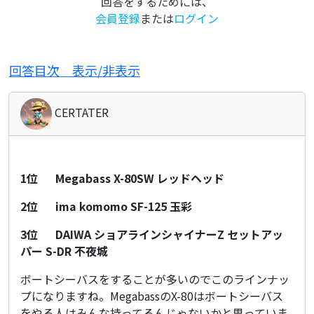
回答をするためには、
ー
会員登録
または
ログイン
ル
ド
回答目次 表示/非表示
に
CERTATER
1位
Megabass X-80SW レッドヘッド
2位
ima komomo SF-125 玉彩
3位
DAIWA ショアラインシャイナーZ セットアッ
パー S-DR 不夜城
ボ
ボートシーバスをすることが多いのでこのラインナッ
ー
プになりますね。MegabassのX-80はボートシーバス
ト
をやる人はみんな持ってるんじゃないかと思っていま