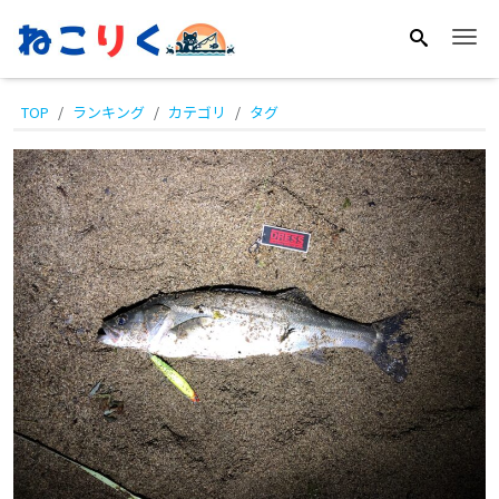
Me
必
TOP
ランキング
カテゴリ
タグ
ず
ル
ア
ー
ケ
ー
ス
に
入
れ
て