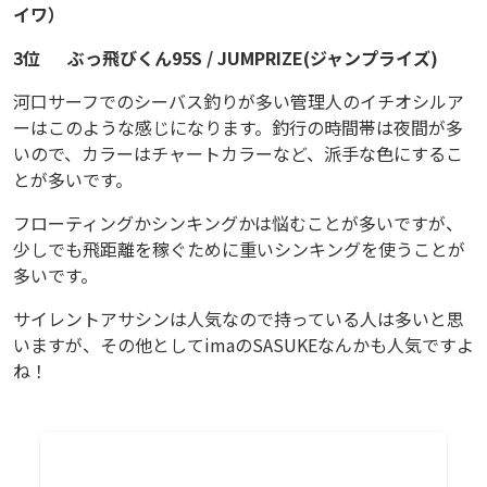
性
イワ）
の
3位
ぶっ飛びくん95S / JUMPRIZE(ジャンプライズ)
高
河口サーフでのシーバス釣りが多い管理人のイチオシルア
さ
ーはこのような感じになります。釣行の時間帯は夜間が多
か
いので、カラーはチャートカラーなど、派手な色にするこ
ら
とが多いです。
多
フローティングかシンキングかは悩むことが多いですが、
く
少しでも飛距離を稼ぐために重いシンキングを使うことが
の
多いです。
ア
サイレントアサシンは人気なので持っている人は多いと思
ン
いますが、その他としてimaのSASUKEなんかも人気ですよ
グ
ね！
ラ
ー
に