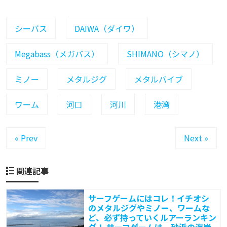
り
ま
す
シーバス
DAIWA（ダイワ）
ね
。
Megabass（メガバス）
SHIMANO（シマノ）
M
e
g
ミノー
メタルジグ
メタルバイブ
ワーム
河口
河川
港湾
« Prev
Next »
関連記事
サーフゲームにはコレ！イチオシ
のメタルジグやミノー、ワームな
ど、必ず持っていくルアーランキン
グ！ サーフゲームは、砂浜の海岸