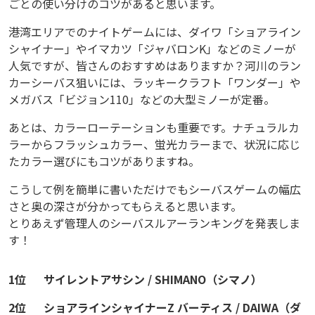
ごとの使い分けのコツがあると思います。
ラ
ン
港湾エリアでのナイトゲームには、ダイワ「ショアライン
キ
シャイナー」やイマカツ「ジャバロンK」などのミノーが
人気ですが、皆さんのおすすめはありますか？河川のラン
ン
カーシーバス狙いには、ラッキークラフト「ワンダー」や
グ！
メガバス「ビジョン110」などの大型ミノーが定番。
シ
あとは、カラーローテーションも重要です。ナチュラルカ
ー
ラーからフラッシュカラー、蛍光カラーまで、状況に応じ
バ
たカラー選びにもコツがありますね。
ス
こうして例を簡単に書いただけでもシーバスゲームの幅広
釣
さと奥の深さが分かってもらえると思います。
り
とりあえず管理人のシーバスルアーランキングを発表しま
は
す！
ゲ
1位
サイレントアサシン / SHIMANO（シマノ）
ー
ム
2位
ショアラインシャイナーZ バーティス / DAIWA（ダ