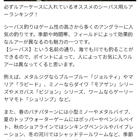
い
必ずルアーケースに入れているオススメのシーバス用ルア
る
ーランキング！
オ
シーバス釣りはゲーム性の高さから多くのアングラーに人
ス
気の釣りです。季節や時間帯、フィールドによって効果的
ス
なルアーが異なるのも魅力の一つです。
メ
【シーバス】という名前の通り、海でも川でも釣ることが
できるので、ポイントによって、人によってお気に入りル
の
アーは異なってくると思います。
シ
例えば、メタルジグならブルーブルー「ジョルティ」やマ
ー
リア「ラピード」、ミノーならダイワ「モアザン」シリー
バ
ズやメガバス「ビジョン」シリーズ、ワームならゲーリー
ス
ヤマモト「シュリンプ」など。
用
また、春のバチパターンには小型ミノーやメタルバイブ、
ル
夏のトップウォーターゲームにはポッパーやペンシルベイ
ア
ト、秋のショアラインではシンキングペンシルやバイブレ
ー
ーション、冬の河川ではシャッドテールワームなど、季節