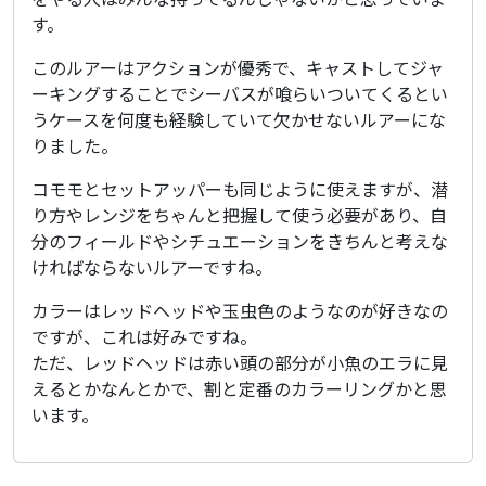
シ
す。
ー
バ
ス
このルアーはアクションが優秀で、キャストしてジャ
を
ーキングすることでシーバスが喰らいついてくるとい
す
うケースを何度も経験していて欠かせないルアーにな
る
りました。
こ
と
コモモとセットアッパーも同じように使えますが、潜
が
多
り方やレンジをちゃんと把握して使う必要があり、自
い
分のフィールドやシチュエーションをきちんと考えな
の
ければならないルアーですね。
で
こ
カラーはレッドヘッドや玉虫色のようなのが好きなの
の
ラ
ですが、これは好みですね。
イ
ただ、レッドヘッドは赤い頭の部分が小魚のエラに見
ン
えるとかなんとかで、割と定番のカラーリングかと思
ナ
います。
ッ
プ
に
な