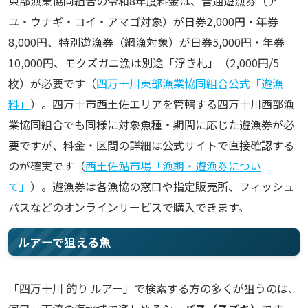
東部漁業協同組合の令和8年度料金は、普通遊漁券（ア
ユ・ウナギ・コイ・アマゴ対象）が日券2,000円・年券
8,000円、特別遊漁券（網漁対象）が日券5,000円・年券
10,000円、モクズガニ漁は別途「浮き札」（2,000円/5
枚）が必要です（
四万十川東部漁業協同組合公式「遊漁
料」
）。四万十市西土佐エリアを管轄する四万十川西部漁
業協同組合でも同様に対象魚種・期間に応じた遊漁券が必
要ですが、料金・区間の詳細は公式サイトで直接確認する
のが確実です（
西土佐鮎市場「漁期・遊漁券につい
て」
）。遊漁券は各漁協の窓口や指定販売所、フィッシュ
パスなどのオンラインサービスで購入できます。
ルアーで狙える魚
「四万十川 釣り ルアー」で検索する方の多くが狙うのは、