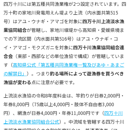
四万十川には第五種共同漁業権が2つ設定されています。四
万十町の家地川発電用えん堤より上流（内水面共第515
号）はアユ・ウナギ・アマゴを対象に
四万十川上流淡水漁
業協同組合
が管轄し、家地川堰堤から高知県・愛媛県境ま
での下流区間（内水面共第516号）はアユ・ウナギ・コ
イ・アマゴ・モクズガニを対象に
四万十川漁業協同組合連
合会
（東部・西部などの単位漁協で構成）が管轄していま
す（
高知県公式「第五種共同漁業権一覧及びあゆ・あまご
の解禁日」
）。つまり
釣る場所によって遊漁券を買うべき
漁協が変わる
点に注意が必要です。
上流淡水漁協の令和8年度料金は、竿釣りが日券2,000円・
年券8,000円（75歳以上4,000円・肢体不自由者3,000
円）、網漁が日券4,000円・年券11,000円です（
四万十川
上流淡水漁業協同組合公式
）。中流域を管轄する四万十川