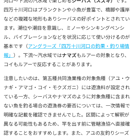
河口〜下流の汽水域で楽しめる
シーバス（スズキ）
です。
四万十川河口はプランクトンや小魚が豊富で、橋脚や護岸
などの複雑な地形もありシーバスの好ポイントとされてい
ます。潮位や潮目を意識し、ミノーやシンキングペンシ
ル、バイブレーションなどを状況に応じて使い分けるのが
基本です（
アングラーズ「四万十川河口の釣果・釣り場情
報」
）。下流〜汽水域では
ナマズ
もルアーの対象となり、
コイもルアーで反応することがあります。
注意したいのは、第五種共同漁業権の対象魚種（アユ・ウ
ナギ・アマゴ・コイ・モクズガニ）には遊漁料が設定され
ている一方、シーバスやナマズのように対象魚種に含まれ
ない魚を釣る場合の遊漁券の要否については、一次情報で
明確な記載を確認できませんでした。区間によって解釈が
異なる可能性もあるため、竿を出す前に管轄漁協へ直接確
認することをおすすめします。また、アユの友釣りシーズ