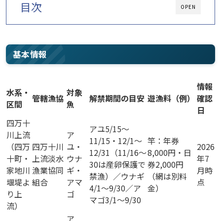
目次
OPEN
基本情報
情報
水系・
対象
管轄漁協
解禁期間の目安
遊漁料（例）
確認
区間
魚
日
四万十
アユ5/15〜
川上流
ア
11/15・12/1〜
竿：年券
（四万
四万十川
ユ・
2026
12/31（11/16〜
8,000円・日
十町・
上流淡水
ウナ
年7
30は産卵保護で
券2,000円
家地川
漁業協同
ギ・
月時
禁漁）／ウナギ
（網は別料
堰堤よ
組合
アマ
点
4/1〜9/30／ア
金）
り上
ゴ
マゴ3/1〜9/30
流）
ア