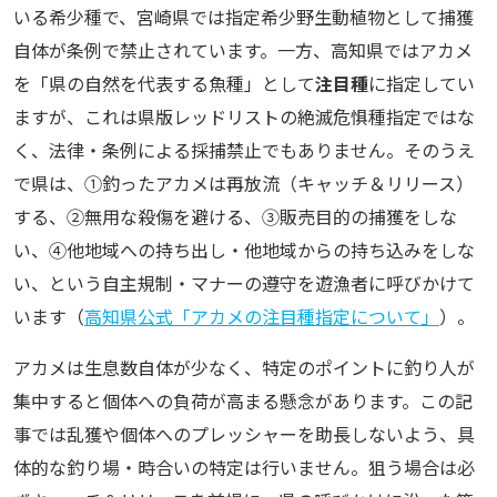
いる希少種で、宮崎県では指定希少野生動植物として捕獲
自体が条例で禁止されています。一方、高知県ではアカメ
を「県の自然を代表する魚種」として
注目種
に指定してい
ますが、これは県版レッドリストの絶滅危惧種指定ではな
く、法律・条例による採捕禁止でもありません。そのうえ
で県は、①釣ったアカメは再放流（キャッチ＆リリース）
する、②無用な殺傷を避ける、③販売目的の捕獲をしな
い、④他地域への持ち出し・他地域からの持ち込みをしな
い、という自主規制・マナーの遵守を遊漁者に呼びかけて
います（
高知県公式「アカメの注目種指定について」
）。
アカメは生息数自体が少なく、特定のポイントに釣り人が
集中すると個体への負荷が高まる懸念があります。この記
事では乱獲や個体へのプレッシャーを助長しないよう、具
体的な釣り場・時合いの特定は行いません。狙う場合は必