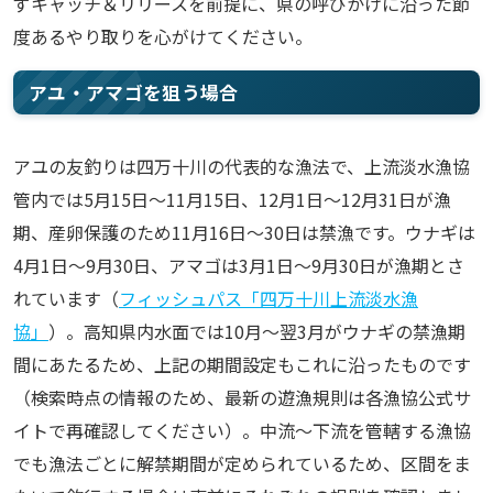
ずキャッチ＆リリースを前提に、県の呼びかけに沿った節
度あるやり取りを心がけてください。
アユ・アマゴを狙う場合
アユの友釣りは四万十川の代表的な漁法で、上流淡水漁協
管内では5月15日〜11月15日、12月1日〜12月31日が漁
期、産卵保護のため11月16日〜30日は禁漁です。ウナギは
4月1日〜9月30日、アマゴは3月1日〜9月30日が漁期とさ
れています（
フィッシュパス「四万十川上流淡水漁
協」
）。高知県内水面では10月〜翌3月がウナギの禁漁期
間にあたるため、上記の期間設定もこれに沿ったものです
（検索時点の情報のため、最新の遊漁規則は各漁協公式サ
イトで再確認してください）。中流〜下流を管轄する漁協
でも漁法ごとに解禁期間が定められているため、区間をま