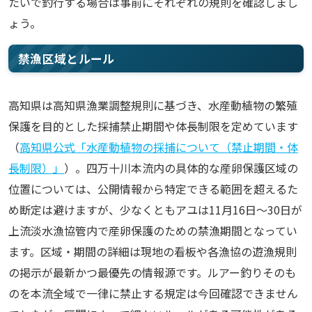
たいで釣行する場合は事前にそれぞれの規則を確認しまし
ょう。
禁漁区域とルール
高知県は高知県漁業調整規則に基づき、水産動植物の繁殖
保護を目的とした採捕禁止期間や体長制限を定めています
（
高知県公式「水産動植物の採捕について（禁止期間・体
長制限）」
）。四万十川本流内の具体的な産卵保護区域の
位置については、公開情報から特定できる範囲を超えるた
め断定は避けますが、少なくともアユは11月16日〜30日が
上流淡水漁協管内で産卵保護のための禁漁期間となってい
ます。区域・期間の詳細は現地の看板や各漁協の遊漁規則
の掲示が最新かつ最優先の情報源です。ルアー釣りそのも
のを本流全域で一律に禁止する規定は今回確認できません