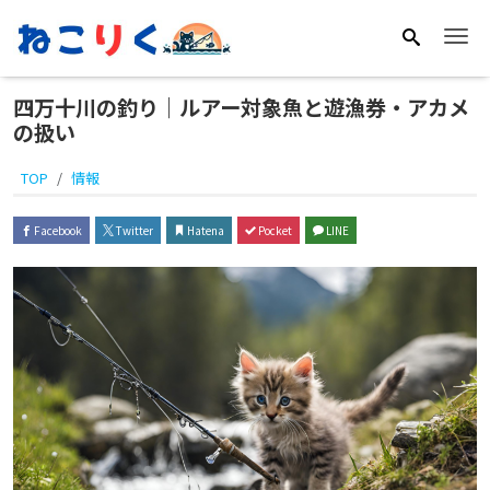
Me
四万十川の釣り｜ルアー対象魚と遊漁券・アカメ
の扱い
TOP
情報
Facebook
Twitter
Hatena
Pocket
LINE