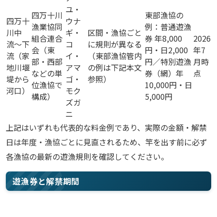
ユ・
四万十川
東部漁協の
四万十
ウナ
漁業協同
例：普通遊漁
川中
ギ・
区間・漁協ごと
組合連合
券 年8,000
2026
流〜下
コ
に規則が異なる
会（東
円・日2,000
年7
流（家
イ・
（東部漁協管内
部・西部
円／特別遊漁
月時
地川堰
アマ
の例は下記本文
などの単
券（網）年
点
堤から
ゴ・
参照）
位漁協で
10,000円・日
河口）
モク
構成）
5,000円
ズガ
ニ
上記はいずれも代表的な料金例であり、実際の金額・解禁
日は年度・漁協ごとに見直されるため、竿を出す前に必ず
各漁協の最新の遊漁規則を確認してください。
遊漁券と解禁期間