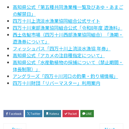
高知県公式「第五種共同漁業権一覧及びあゆ・あまご
の解禁日」
四万十川上流淡水漁業協同組合公式サイト
四万十川東部漁業協同組合公式「令和8年度 遊漁料」
西土佐鮎市場（四万十川西部漁業協同組合）「漁期・
遊漁券について」
フィッシュパス「四万十川上流淡水漁協 年券」
高知県公式「アカメの注目種指定について」
高知県公式「水産動植物の採捕について（禁止期間・
体長制限）」
アングラーズ「四万十川河口の釣果・釣り場情報」
四万十川財団「リバーマスター」利用案内
Facebook
Twitter
Hatena
Pocket
LINE