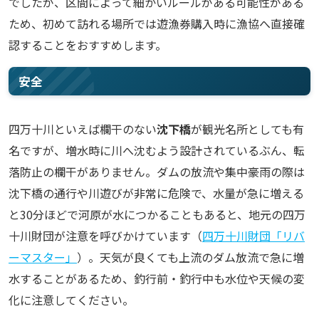
でしたが、区間によって細かいルールがある可能性がある
ため、初めて訪れる場所では遊漁券購入時に漁協へ直接確
認することをおすすめします。
安全
四万十川といえば欄干のない
沈下橋
が観光名所としても有
名ですが、増水時に川へ沈むよう設計されているぶん、転
落防止の欄干がありません。ダムの放流や集中豪雨の際は
沈下橋の通行や川遊びが非常に危険で、水量が急に増える
と30分ほどで河原が水につかることもあると、地元の四万
十川財団が注意を呼びかけています（
四万十川財団「リバ
ーマスター」
）。天気が良くても上流のダム放流で急に増
水することがあるため、釣行前・釣行中も水位や天候の変
化に注意してください。