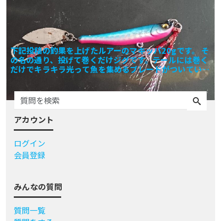
下記投稿の釣果を上げたルアーのマキッパ20gです。 そ
の名の通り、投げて巻くだけジグです。テールには巻く
だけでキラキラ光って魚を集めるブレードがついていま
す。
アカウント
ログイン
会員登録
みんなの質問
質問一覧