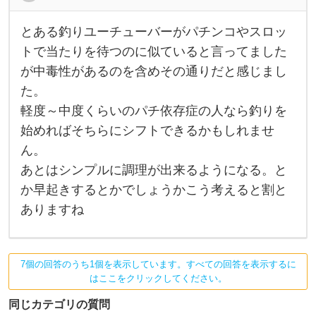
ん
とある釣りユーチューバーがパチンコやスロッ
と
あ
トで当たりを待つのに似ていると言ってました
る
が中毒性があるのを含めその通りだと感じまし
釣
り
た。
ユ
ー
軽度～中度くらいのパチ依存症の人なら釣りを
チ
ュ
始めればそちらにシフトできるかもしれませ
ー
ん。
バ
ー
あとはシンプルに調理が出来るようになる。と
が
パ
か早起きするとかでしょうかこう考えると割と
チ
ン
ありますね
コ
や
ス
ロ
ッ
7個の回答のうち1個を表示しています。すべての回答を表示するに
ト
はここをクリックしてください。
で
当
同じカテゴリの質問
た