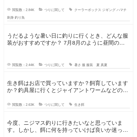
閲覧数：2.84K
つりに関して
クーラーボックス
ジギング
ハマチ
刺身
釣り魚
うだるような暑い日に釣りに行くとき、どんな服
装がおすすめですか？ 7月8月のように昼間の気
温が35℃になるような暑い日に
閲覧数：2.44K
つりに関して
暑さ
服
服装 夏
真夏
生き餌はお店で買っていますか？飼育しています
か？釣具屋に行くとジャイアントワームなどの生
き餌が販売していますが、買うより
閲覧数：2.63K
つりに関して
生き餌
今度、ニジマス釣りに行きたいなと思っていま
す。しかし、餌に何を持っていけば良いか迷って
います。今持っていく予定のものは、