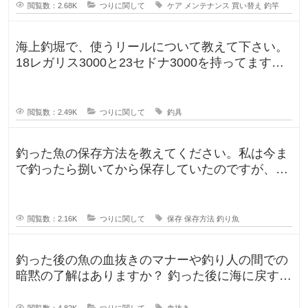
閲覧数：2.68K
つりに関して
ケア
メンテナンス
買い替え
釣竿
海上釣堀で、使うリールについて教えて下さい。
18レガリス3000と23セドナ3000を持ってます。
レガリスを鯛用、
閲覧数：2.49K
つりに関して
釣具
釣った魚の保存方法を教えてください。私は今ま
で釣ったら捌いてから保存していたのですが、人
によって意見が違ったので気になり
閲覧数：2.16K
つりに関して
保存
保存方法
釣り魚
釣った後の魚の血抜きのマナーや釣り人の間での
暗黙の了解はありますか？ 釣った後に海に戻す
人、血抜きをして家に持ち帰る人
閲覧数：4.82K
つりに関して
血抜き