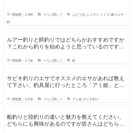
閲覧数：2.08K
つりに関して
ぶどう虫
ニジマス
ミミズ
練りエサ
餌
ルアー釣りと餌釣りではどちらがおすすめですか
？これから釣りを始めようと思っているのです
が、ルアー釣りと餌釣りでは使う釣り
閲覧数：2.73K
つりに関して
餌
サビキ釣りのエサでオススメのエサがあれば教え
て下さい。釣具屋に行ったところ「アミ姫」とい
う商品があり、「ほのかに香るフル
閲覧数：3.23K
つりに関して
アミ姫
サビキ釣り
船釣りと陸釣りの違いと魅力を教えてください。
どちらにも興味があるのですが皆さんはどちらが
好きですか？船釣りと陸釣りでは釣