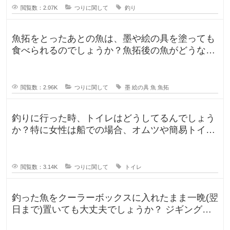
閲覧数：2.07K
つりに関して
釣り
魚拓をとったあとの魚は、墨や絵の具を塗っても
食べられるのでしょうか？魚拓後の魚がどうなる
のか気になります。 SNSだっ
閲覧数：2.96K
つりに関して
墨
絵の具
魚
魚拓
釣りに行った時、トイレはどうしてるんでしょう
か？特に女性は船での場合、オムツや簡易トイレ
などで済ます形になるのでしょうか
閲覧数：3.14K
つりに関して
トイレ
釣った魚をクーラーボックスに入れたまま一晩(翌
日まで)置いても大丈夫でしょうか？ ジギングに
よく行きますが、普段は朝便