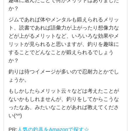
趣味に選んだことで何かメリットはありました
趣
か？
味
ジムであれば体やメンタルも鍛えられるメリッ
に
ト、読書であれば語彙力が上がったり想像力な
す
どが上がるメリットなど、いろいろな効果やメ
る
リットが見られると思いますが、釣りを趣味に
こ
することでどんなことが鍛えられるでしょう
と
か？
の
釣りは待つイメージが多いので忍耐力とかでし
メ
ょうか。
リ
もしかしたらメリット云々などは考えたことが
ッ
ないかもしれませんが、釣りをしてからこうな
ト
ったなあ、みたいなことがあれば教えてくださ
は
い(^^)
あ
り
PR:
人気の釣具をAmazonで探す☆