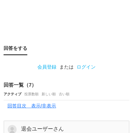
中
で
、
あ
な
回答をする
た
が
会員登録
または
ログイン
釣
り
回答一覧（
7
）
を
アクティブ
投票数順
新しい順
古い順
趣
味
回答目次 表示/非表示
に
選
退会ユーザーさん