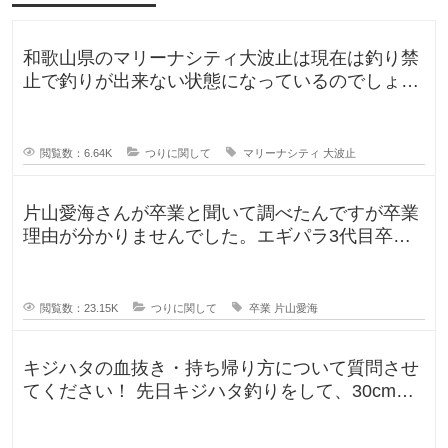
り
を
待
つ
和歌山県のマリーナシティ大波止は現在は釣り禁
の
止で釣りが出来ない状態になっているのでしょう
に
か？一度は釣りに行ってみたかった
似
て
い
る
閲覧数：6.64K
つりに関して
マリーナシティ
大波止
片山愛海さんが卒業と聞いて調べたんですが卒業
理由が分かりませんでした。エギパラ3代目卒業
回でポストは見かけたのですが、卒
閲覧数：23.15K
つりに関して
卒業
片山愛海
キジハタの血抜き・持ち帰り方について質問させ
てください！ 先日キジハタ釣りをして、30cm台
が2匹釣れたのですが、凍ら