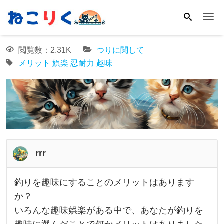
Me
閲覧数：2.31K
つりに関して
メリット
娯楽
忍耐力
趣味
rrr
釣りを趣味にすることのメリットはあります
釣
か？
り
いろんな趣味娯楽がある中で、あなたが釣りを
を