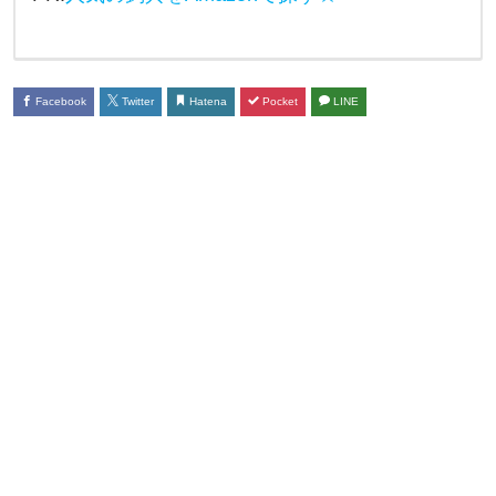
ま
す
か
Facebook
Twitter
Hatena
Pocket
LINE
？
い
ろ
ん
な
趣
味
娯
楽
が
あ
る