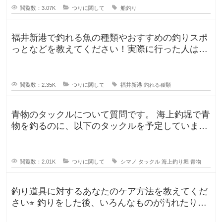
閲覧数：3.07K
つりに関して
船釣り
福井新港で釣れる魚の種類やおすすめの釣りスポ
っとなどを教えてください！実際に行った人はど
んな釣果がありましたか？5月のG
閲覧数：2.35K
つりに関して
福井新港
釣れる種類
青物のタックルについて質問です。 海上釣堀で青
物を釣るのに、以下のタックルを予定していま
す。 ロッド シーリアベイ
閲覧数：2.01K
つりに関して
シマノ
タックル
海上釣り堀
青物
釣り道具に対するあなたのケア方法を教えてくだ
さい⭐︎ 釣りをした後、いろんなものが汚れたりし
ますよね。ウ