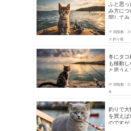
ふと思った疑
み方につ
問してみ
閲覧数：2.
ス
釣り堀
冬にタコ
も移動し
閲覧数：2.
冬
釣りで大
を買えば
のですが