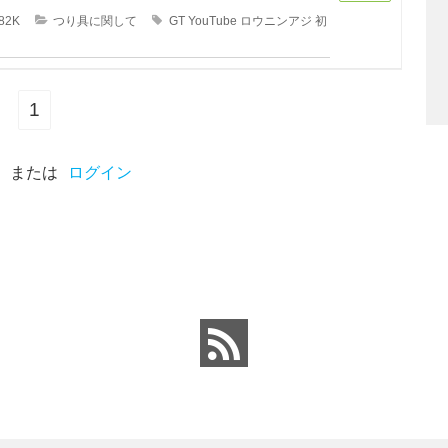
82K
つり具に関して
GT
YouTube
ロウニンアジ
初
1
または
ログイン