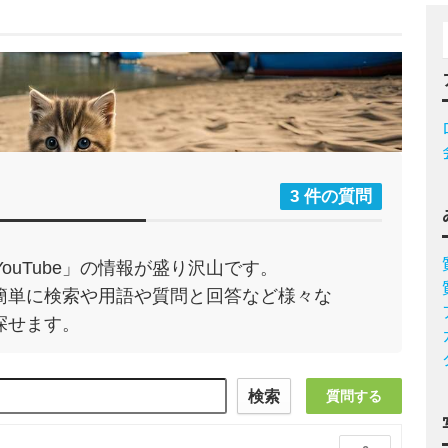
3 件の質問
uTube」の情報が盛り沢山です。
合は簡単に検索や用語や質問と回答など様々な
り探せます。
検索
質問する