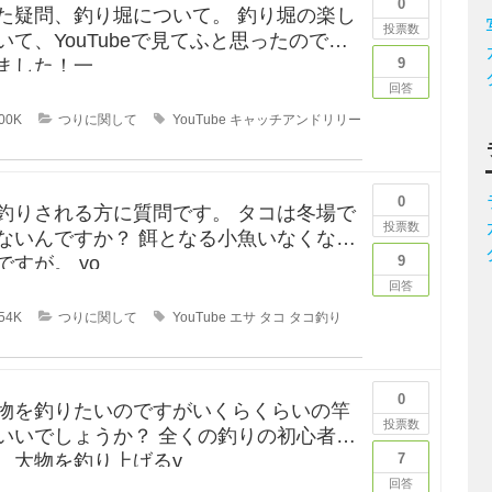
0
問、釣り堀について。 釣り堀の楽し
投票数
いて、YouTubeで見てふと思ったので質
ました！一
9
回答
00K
つりに関して
YouTube
キャッチアンドリリー
0
釣りされる方に質問です。 タコは冬場で
投票数
ないんですか？ 餌となる小魚いなくなる
と思うんですが。 yo
9
回答
54K
つりに関して
YouTube
エサ
タコ
タコ釣り
0
物を釣りたいのですがいくらくらいの竿
投票数
いいでしょうか？ 全くの釣りの初心者な
、大物を釣り上げるy
7
回答