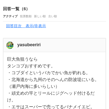
し
い
回答一覧（
6
）
魚
アクティブ
投票数順
新しい順
古い順
、
回答目次 表示/非表示
小
さ
い
yasubeeriri
け
ど
巨大魚狙うなら
巨
な
大
タンコブおすすめです。
魚
か
・コブダイというバカでかい魚が釣れる。
狙
う
な
・北海道から九州のそのへんの防波堤にいる。
な
ら
（瀬戸内海に多いらしい）
か
タ
ン
・頑丈めの竿とリールにジグヘッド付けるだ
巡
コ
け。
ブ
り
お
・エサはスーパーで売ってるバナメイエビ。
す