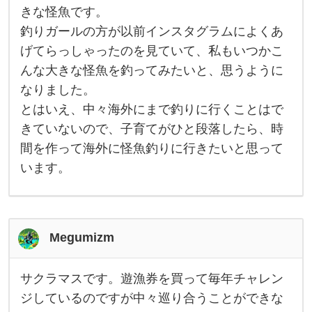
が
きな怪魚です。
釣
釣りガールの方が以前インスタグラムによくあ
っ
て
げてらっしゃったのを見ていて、私もいつかこ
み
た
んな大きな怪魚を釣ってみたいと、思うように
い
と
なりました。
、
とはいえ、中々海外にまで釣りに行くことはで
思
う
きていないので、子育てがひと段落したら、時
魚
は
間を作って海外に怪魚釣りに行きたいと思って
海
外
います。
の
す
ご
く
大
き
Megumizm
な
怪
魚
サクラマスです。遊漁券を買って毎年チャレン
で
サ
す
ク
ジしているのですが中々巡り合うことができな
。
ラ
釣