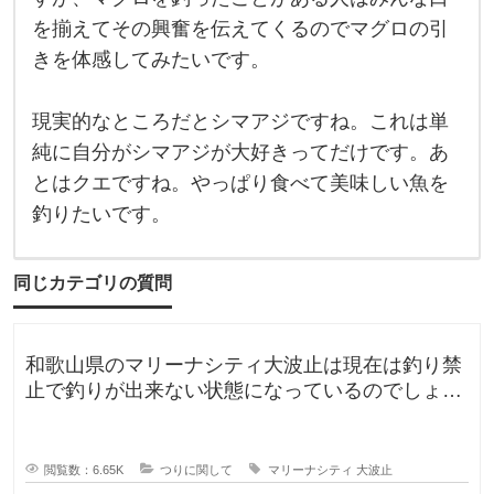
々
っ
を揃えてその興奮を伝えてくるのでマグロの引
巡
て
り
み
きを体感してみたいです。
合
た
い
魚
現実的なところだとシマアジですね。これは単
は
や
純に自分がシマアジが大好きってだけです。あ
っ
ぱ
とはクエですね。やっぱり食べて美味しい魚を
り
マ
釣りたいです。
グ
ロ
で
す
同じカテゴリの質問
ね
。
そ
れ
和歌山県のマリーナシティ大波止は現在は釣り禁
な
り
止で釣りが出来ない状態になっているのでしょう
の
か？一度は釣りに行ってみたかった
準
備
や
閲覧数：6.65K
つりに関して
マリーナシティ
大波止
タ
ッ