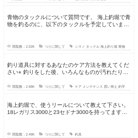
青物のタックルについて質問です。 海上釣堀で青
物を釣るのに、以下のタックルを予定していま
す。 ロッド シーリアベイ
閲覧数：2.02K
つりに関して
シマノ
タックル
海上釣り堀
青物
釣り道具に対するあなたのケア方法を教えてくだ
さい⭐︎ 釣りをした後、いろんなものが汚れたりし
ますよね。ウ
閲覧数：2.68K
つりに関して
ケア
メンテナンス
買い替え
釣竿
海上釣堀で、使うリールについて教えて下さい。
18レガリス3000と23セドナ3000を持ってます。
レガリスを鯛用、
閲覧数：2.49K
つりに関して
釣具