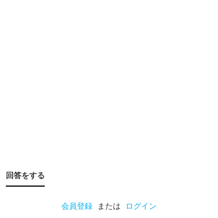
ん
で
す
か
？
魚
に
も
大
き
い
魚
回答をする
や
珍
会員登録
または
ログイン