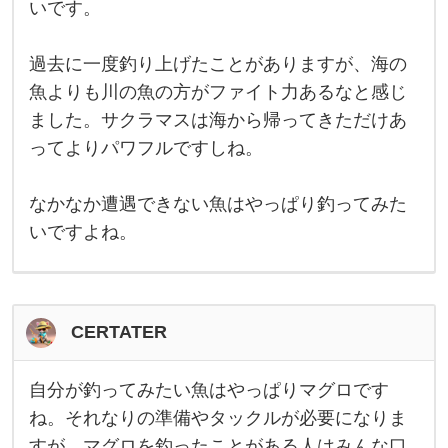
いです。
マ
り
ス
ガ
で
ー
す
過去に一度釣り上げたことがありますが、海の
ル
。
遊
魚よりも川の魚の方がファイト力あるなと感じ
漁
ました。サクラマスは海から帰ってきただけあ
券
を
ってよりパワフルですしね。
買
っ
て
毎
なかなか遭遇できない魚はやっぱり釣ってみた
年
いですよね。
チ
ャ
レ
ン
ジ
し
て
CERTATER
い
る
の
自分が釣ってみたい魚はやっぱりマグロです
で
自
す
分
ね。それなりの準備やタックルが必要になりま
が
が
中
すが、マグロを釣ったことがある人はみんな口
釣