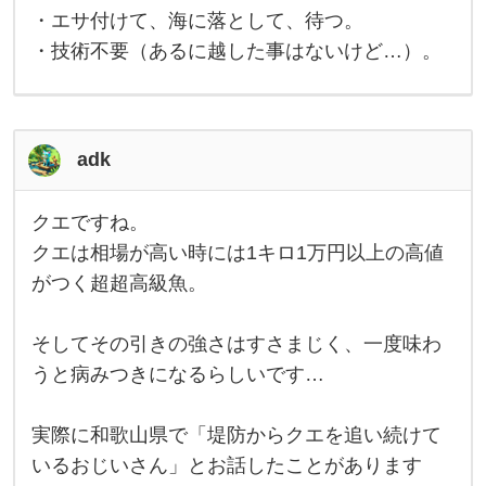
会
す
・エサ付けて、海に落として、待つ。
え
め
で
・技術不要（あるに越した事はないけど…）。
な
す
。
い
・
コ
ブ
ダ
adk
イ
と
い
クエですね。
う
ク
バ
エ
クエは相場が高い時には1キロ1万円以上の高値
カ
で
で
がつく超超高級魚。
す
か
ね
い
。
ク
そしてその引きの強さはすさまじく、一度味わ
エ
は
うと病みつきになるらしいです…
相
場
が
実際に和歌山県で「堤防からクエを追い続けて
高
い
いるおじいさん」とお話したことがあります
時