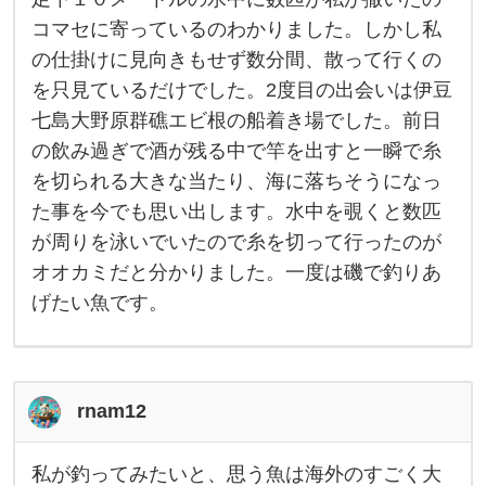
も
コマセに寄っているのわかりました。しかし私
オ
オ
の仕掛けに見向きもせず数分間、散って行くの
カ
ミ
を只見ているだけでした。2度目の出会いは伊豆
と
呼
七島大野原群礁エビ根の船着き場でした。前日
ば
の飲み過ぎで酒が残る中で竿を出すと一瞬で糸
れ
る
を切られる大きな当たり、海に落ちそうになっ
メ
ー
た事を今でも思い出します。水中を覗くと数匹
タ
ー
が周りを泳いでいたので糸を切って行ったのが
級
オオカミだと分かりました。一度は磯で釣りあ
の
大
げたい魚です。
物
で
す
。
出
会
rnam12
い
は
２
私が釣ってみたいと、思う魚は海外のすごく大
私