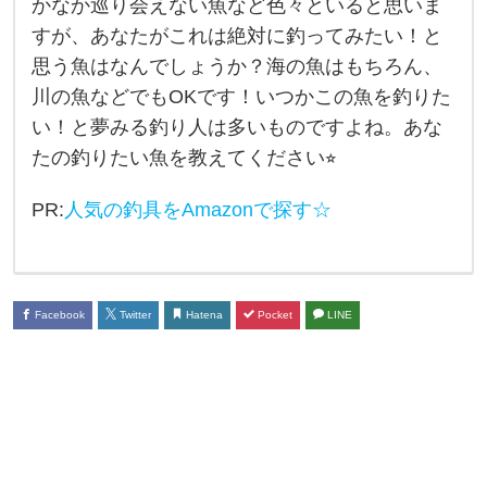
かなか巡り会えない魚など色々といると思いま
た
すが、あなたがこれは絶対に釣ってみたい！と
が
思う魚はなんでしょうか？海の魚はもちろん、
釣
川の魚などでもOKです！いつかこの魚を釣りた
っ
い！と夢みる釣り人は多いものですよね。あな
て
たの釣りたい魚を教えてください⭐︎
み
PR:
人気の釣具をAmazonで探す☆
た
い
！
と
Facebook
Twitter
Hatena
Pocket
LINE
思
う
魚
は
な