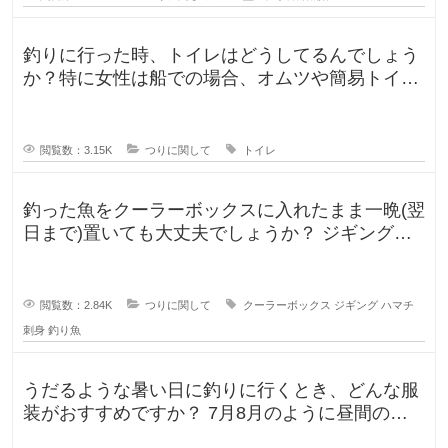
釣りに行った時、トイレはどうしてるんでしょう
か？特に女性は船での場合、オムツや簡易トイレ
などで済ます形になるのでしょうか
閲覧数：3.15K
つりに関して
トイレ
釣った魚をクーラーボックスに入れたまま一晩(翌
日まで)置いても大丈夫でしょうか？ ジギングに
よく行きますが、普段は朝便
閲覧数：2.84K
つりに関して
クーラーボックス
ジギング
ハマチ
刺身
釣り魚
うだるような暑い日に釣りに行くとき、どんな服
装がおすすめですか？ 7月8月のように昼間の気
温が35℃になるような暑い日に