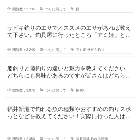
が、ルアー釣りと餌釣りでは使う釣り
閲覧数：2.73K
つりに関して
餌
サビキ釣りのエサでオススメのエサがあれば教え
て下さい。釣具屋に行ったところ「アミ姫」とい
う商品があり、「ほのかに香るフル
閲覧数：3.24K
つりに関して
アミ姫
サビキ釣り
船釣りと陸釣りの違いと魅力を教えてください。
どちらにも興味があるのですが皆さんはどちらが
好きですか？船釣りと陸釣りでは釣
閲覧数：3.07K
つりに関して
船釣り
福井新港で釣れる魚の種類やおすすめの釣りスポ
っとなどを教えてください！実際に行った人はど
んな釣果がありましたか？5月のG
閲覧数：2.35K
つりに関して
福井新港
釣れる種類