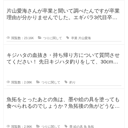
ク
ル
片山愛海さんが卒業と聞いて調べたんですが卒業
が
理由が分かりませんでした。エギパラ3代目卒業
回でポストは見かけたのですが、卒
閲覧数：23.16K
つりに関して
卒業
片山愛海
キジハタの血抜き・持ち帰り方について質問させ
てください！ 先日キジハタ釣りをして、30cm台
が2匹釣れたのですが、凍ら
閲覧数：2.08K
つりに関して
釣り
魚拓をとったあとの魚は、墨や絵の具を塗っても
食べられるのでしょうか？魚拓後の魚がどうなる
のか気になります。 SNSだっ
閲覧数：2.96K
つりに関して
墨
絵の具
魚
魚拓