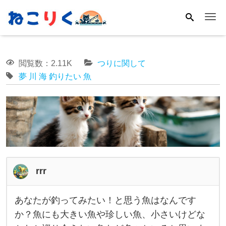
Me
閲覧数：2.11K
つりに関して
夢
川
海
釣りたい
魚
rrr
あなたが釣ってみたい！と思う魚はなんです
あ
か？魚にも大きい魚や珍しい魚、小さいけどな
な