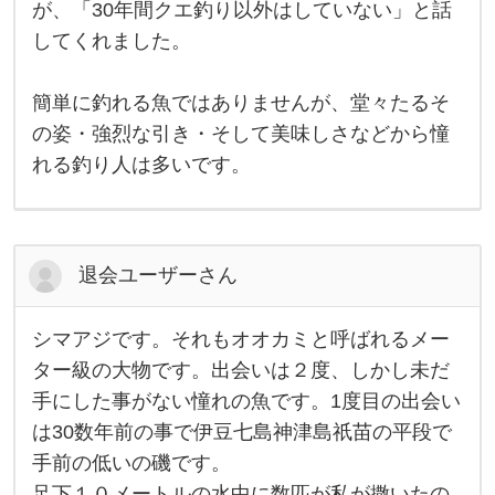
に
が、「30年間クエ釣り以外はしていない」と話
は
してくれました。
1
キ
ロ
1
簡単に釣れる魚ではありませんが、堂々たるそ
万
円
の姿・強烈な引き・そして美味しさなどから憧
以
れる釣り人は多いです。
上
の
高
値
が
つ
く
退会ユーザーさん
超
超
シマアジです。それもオオカミと呼ばれるメー
シ
マ
ター級の大物です。出会いは２度、しかし未だ
ア
手にした事がない憧れの魚です。1度目の出会い
ジ
で
は30数年前の事で伊豆七島神津島祇苗の平段で
す
。
手前の低いの磯です。
そ
れ
足下１０メートルの水中に数匹が私が撒いたの