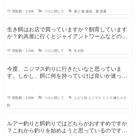
閲覧数：2.45K
つりに関して
暑さ
服
服装 夏
真夏
生き餌はお店で買っていますか？飼育しています
か？釣具屋に行くとジャイアントワームなどの生
き餌が販売していますが、買うより
閲覧数：2.64K
つりに関して
生き餌
今度、ニジマス釣りに行きたいなと思っていま
す。しかし、餌に何を持っていけば良いか迷って
います。今持っていく予定のものは、
閲覧数：2.09K
つりに関して
ぶどう虫
ニジマス
ミミズ
練りエサ
餌
ルアー釣りと餌釣りではどちらがおすすめですか
？これから釣りを始めようと思っているのです