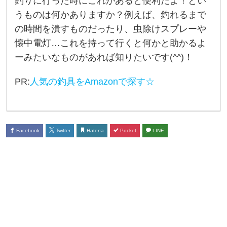
釣りに行った時にこれがあると便利だよ！とい
行
うものは何かありますか？例えば、釣れるまで
く
の時間を潰すものだったり、虫除けスプレーや
時
懐中電灯…これを持って行くと何かと助かるよ
に
ーみたいなものがあれば知りたいです(^^)！
持
PR:
人気の釣具をAmazonで探す☆
っ
て
行
く
Facebook
Twitter
Hatena
Pocket
LINE
と
便
利
だ
よ
！