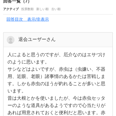
回答一覧（
7
）
い
アクティブ
投票数順
新しい順
古い順
⭐︎
回答目次 表示/非表示
釣
り
道
退会ユーザーさん
具
や
人によると思うのですが、厄介なのはエサづけ
人
釣
に
のように思います。
よ
り
サシなどはよいですが、赤虫は（虫嫌い、不器
る
と
用、近眼、老眼）諸事情のあるかたは苦戦しま
思
う
す。しかも赤虫のほうが釣れることが多いと思
の
で
います。
す
昔は大根とかを使いましたが、今は赤虫セッタ
が
、
ーのような道具があるようですので心当たりが
厄
介
あれば用意されておくと便利だと思います。赤
な