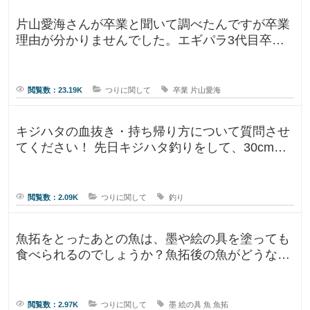
片山愛海さんが卒業と聞いて調べたんですが卒業
理由が分かりませんでした。エギパラ3代目卒業
回でポストは見かけたのですが、卒
閲覧数：23.19K
つりに関して
卒業
片山愛海
キジハタの血抜き・持ち帰り方について質問させ
てください！ 先日キジハタ釣りをして、30cm台
が2匹釣れたのですが、凍ら
閲覧数：2.09K
つりに関して
釣り
魚拓をとったあとの魚は、墨や絵の具を塗っても
食べられるのでしょうか？魚拓後の魚がどうなる
のか気になります。 SNSだっ
閲覧数：2.97K
つりに関して
墨
絵の具
魚
魚拓