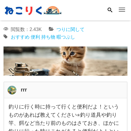
Me
閲覧数：2.43K
つりに関して
おすすめ
便利
持ち物
暇つぶし
rrr
釣りに行く時に持って行くと便利だよ！という
釣
ものがあれば教えてください⭐︎釣り道具や釣り
り
竿、餌など当たり前のものはさておき、ほかに
に