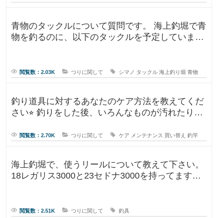
青物のタックルについて質問です。 海上釣堀で青
物を釣るのに、以下のタックルを予定していま
す。 ロッド シーリアベイ
閲覧数：2.03K
つりに関して
シマノ
タックル
海上釣り堀
青物
釣り道具に対するあなたのケア方法を教えてくだ
さい⭐︎ 釣りをした後、いろんなものが汚れたりし
ますよね。ウ
閲覧数：2.70K
つりに関して
ケア
メンテナンス
買い替え
釣竿
海上釣堀で、使うリールについて教えて下さい。
18レガリス3000と23セドナ3000を持ってます。
レガリスを鯛用、
閲覧数：2.51K
つりに関して
釣具