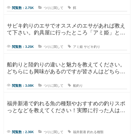
が、ルアー釣りと餌釣りでは使う釣り
閲覧数：2.75K
つりに関して
餌
サビキ釣りのエサでオススメのエサがあれば教え
て下さい。釣具屋に行ったところ「アミ姫」とい
う商品があり、「ほのかに香るフル
閲覧数：3.25K
つりに関して
アミ姫
サビキ釣り
船釣りと陸釣りの違いと魅力を教えてください。
どちらにも興味があるのですが皆さんはどちらが
好きですか？船釣りと陸釣りでは釣
閲覧数：3.08K
つりに関して
船釣り
福井新港で釣れる魚の種類やおすすめの釣りスポ
っとなどを教えてください！実際に行った人はど
んな釣果がありましたか？5月のG
閲覧数：2.36K
つりに関して
福井新港
釣れる種類