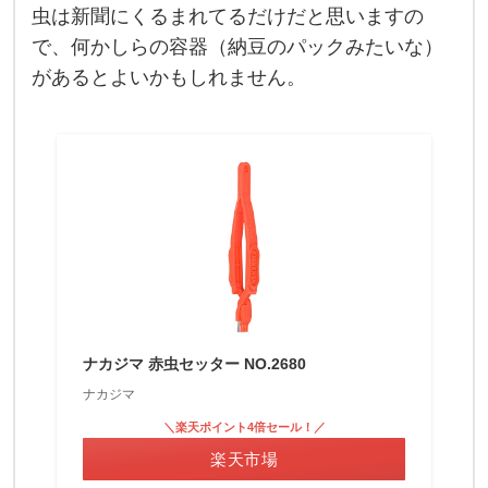
の
虫は新聞にくるまれてるだけだと思いますの
は
で、何かしらの容器（納豆のパックみたいな）
エ
サ
があるとよいかもしれません。
づ
け
の
よ
う
に
思
い
ま
す
。
サ
シ
ナカジマ 赤虫セッター NO.2680
ナカジマ
＼楽天ポイント4倍セール！／
楽天市場