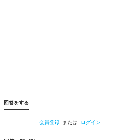
と
い
う
も
の
が
あ
れ
ば
教
え
回答をする
て
く
会員登録
または
ログイン
だ
さ