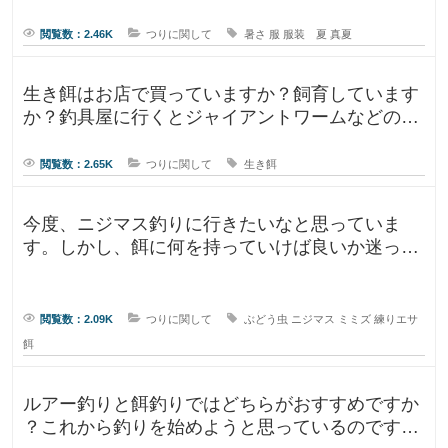
閲覧数：2.46K
つりに関して
暑さ
服
服装 夏
真夏
生き餌はお店で買っていますか？飼育しています
か？釣具屋に行くとジャイアントワームなどの生
き餌が販売していますが、買うより
閲覧数：2.65K
つりに関して
生き餌
今度、ニジマス釣りに行きたいなと思っていま
す。しかし、餌に何を持っていけば良いか迷って
います。今持っていく予定のものは、
閲覧数：2.09K
つりに関して
ぶどう虫
ニジマス
ミミズ
練りエサ
餌
ルアー釣りと餌釣りではどちらがおすすめですか
？これから釣りを始めようと思っているのです