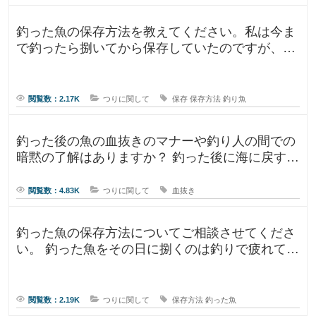
釣った魚の保存方法を教えてください。私は今ま
で釣ったら捌いてから保存していたのですが、人
によって意見が違ったので気になり
閲覧数：2.17K
つりに関して
保存
保存方法
釣り魚
釣った後の魚の血抜きのマナーや釣り人の間での
暗黙の了解はありますか？ 釣った後に海に戻す
人、血抜きをして家に持ち帰る人
閲覧数：4.83K
つりに関して
血抜き
釣った魚の保存方法についてご相談させてくださ
い。 釣った魚をその日に捌くのは釣りで疲れてい
るので、あまりしたくなくて。。
閲覧数：2.19K
つりに関して
保存方法
釣った魚