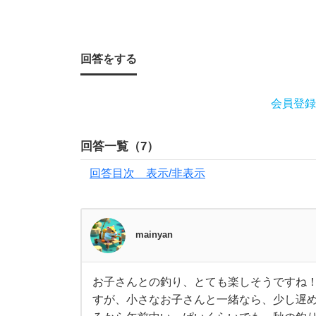
朝
が
回答をする
い
い
会員登録
で
回答一覧（
7
）
し
回答目次 表示/非表示
ょ
mainyan
う
か
お子さんとの釣り、とても楽しそうですね
お
すが、小さなお子さんと一緒なら、少し遅め
子
？
さ