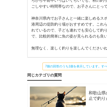
ろから午前中いっぱいくらいでも、秋の釣
ん
と
ごしやすい時間帯なので、お子さんにとっ
子
の
釣
り
神奈川県内でお子さんと一緒に楽しめるス
ど
、
港周辺の堤防釣り場がおすすめです。これ
と
て
れているので、子ども連れでも安心して釣
も
も
で、比較的簡単に魚の姿が見られるのも良
楽
し
と
そ
無理なく、楽しく釣りを楽しんでください
う
で
一
す
ね
！
緒
7個の回答のうち1個を表示しています。す
＾
＾
同じカテゴリの質問
早
に
朝
は
確
釣
か
和歌山県
に
釣
止で釣り
り
果
か？一度
が