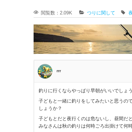
閲覧数：2.09K
つりに関して
rrr
釣りに行くならやっぱり早朝がいいでしょ
釣
子どもと一緒に釣りをしてみたいと思うの
しょうか？
り
子どもとだと夜行くのは危ないし、昼間だ
に
みなさんは秋の釣りは何時ごろ出掛けて何