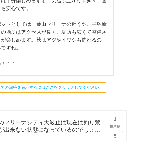
りは十分楽しめますよ。気温も上がりすぎず、過
ても安心です。
ポットとしては、葉山マリーナの近くや、平塚新
らの場所はアクセスが良く、堤防も広くて整備さ
りが楽しめます。秋はアジやイワシも釣れるの
いですね。
ね！＾＾
べての回答を表示するにはここをクリックしてください。
1
のマリーナシティ大波止は現在は釣り禁
投票数
が出来ない状態になっているのでしょう
は釣りに行ってみたかった
5