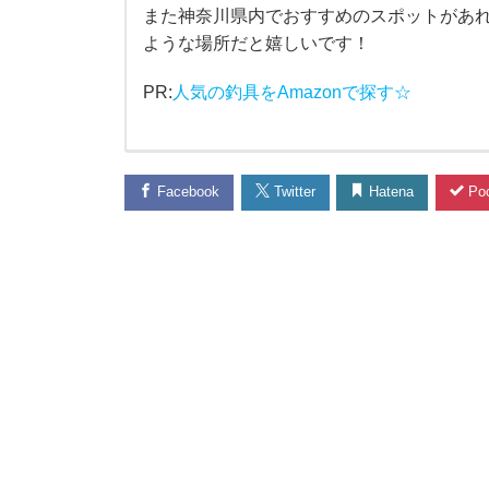
また神奈川県内でおすすめのスポットがあれ
行
ような場所だと嬉しいです！
く
PR:
人気の釣具をAmazonで探す☆
な
ら
Facebook
Twitter
Hatena
Poc
や
っ
ぱ
り
早