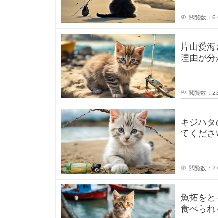
上
を
が
閲覧数：6.
り
や
し
片山愛海
て
理由が分
でポスト
み
閲覧数：23
た
キジハタ
い
てください！ 先日キジハタ釣りを
が2匹釣
と
閲覧数：2.
思
う
魚拓をと
食べられ