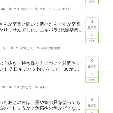
回答
64K
つりに関して
マリーナシティ
大波止
1
さんが卒業と聞いて調べたんですが卒業
投票数
かりませんでした。エギパラ3代目卒業回
は見かけたのですが、卒
6
回答
.15K
つりに関して
卒業
片山愛海
0
の血抜き・持ち帰り方について質問させ
投票数
して、30cm台
れたのですが、凍ら
5
回答
07K
つりに関して
釣り
0
ったあとの魚は、墨や絵の具を塗っても
投票数
るのでしょうか？魚拓後の魚がどうなる