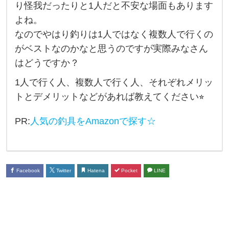
り怪我だったりと1人だと不安な場面もあります
1
よね。
人
なのでやはり釣りは1人ではなく複数人で行くの
で
がベストなのかなと思うのですが実際みなさん
行
はどうですか？
く
1人で行く人、複数人で行く人、それぞれメリッ
派
トとデメリットなどがあれば教えてください⭐︎
で
す
PR:
人気の釣具をAmazonで探す☆
か
？
そ
Facebook
Twitter
Hatena
Pocket
LINE
れ
と
も
釣