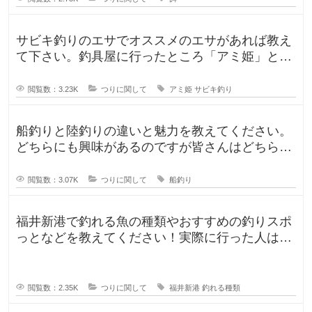
サビキ釣りのエサでオススメのエサがあれば教え
て下さい。釣具屋に行ったところ「アミ姫」とい
う商品があり、「ほのかに香るフル
閲覧数：3.23K
つりに関して
アミ姫
サビキ釣り
船釣りと陸釣りの違いと魅力を教えてください。
どちらにも興味があるのですが皆さんはどちらが
好きですか？船釣りと陸釣りでは釣
閲覧数：3.07K
つりに関して
船釣り
福井新港で釣れる魚の種類やおすすめの釣りスポ
っとなどを教えてください！実際に行った人はど
んな釣果がありましたか？5月のG
閲覧数：2.35K
つりに関して
福井新港
釣れる種類