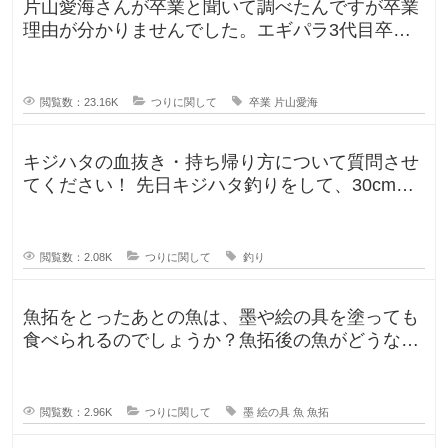
片山愛海さんが卒業と聞いて調べたんですが卒業
理由が分かりませんでした。エギパラ3代目卒業
回でポストは見かけたのですが、卒
閲覧数：23.16K
つりに関して
卒業
片山愛海
キジハタの血抜き・持ち帰り方について質問させ
てください！ 先日キジハタ釣りをして、30cm台
が2匹釣れたのですが、凍ら
閲覧数：2.08K
つりに関して
釣り
魚拓をとったあとの魚は、墨や絵の具を塗っても
食べられるのでしょうか？魚拓後の魚がどうなる
のか気になります。 SNSだっ
閲覧数：2.96K
つりに関して
墨
絵の具
魚
魚拓