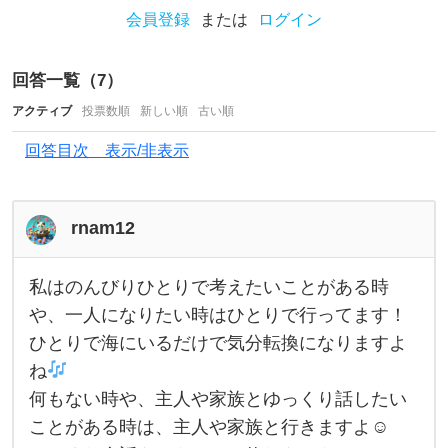
会員登録
または
ログイン
り
は
回答一覧（
7
）
自
アクティブ
然
投票数順
新しい順
古い順
の
回答目次 表示/非表示
ア
ク
rnam12
テ
ィ
私はのんびりひとりで考えたいことがある時
ビ
私
は
や、一人になりたい時はひとりで行ってます！
テ
の
ひとりで海にいるだけで気分転換になりますよ
ん
ィ
び
ね
り
な
ひ
何もない時や、主人や家族とゆっくり話したい
と
り
ことがある時は、主人や家族と行きますよ☺︎
で