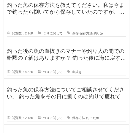
釣った魚の保存方法を教えてください。私は今ま
で釣ったら捌いてから保存していたのですが、人
によって意見が違ったので気になり
閲覧数：2.16K
つりに関して
保存
保存方法
釣り魚
釣った後の魚の血抜きのマナーや釣り人の間での
暗黙の了解はありますか？ 釣った後に海に戻す
人、血抜きをして家に持ち帰る人
閲覧数：4.82K
つりに関して
血抜き
釣った魚の保存方法についてご相談させてくださ
い。 釣った魚をその日に捌くのは釣りで疲れてい
るので、あまりしたくなくて。。
閲覧数：2.18K
つりに関して
保存方法
釣った魚