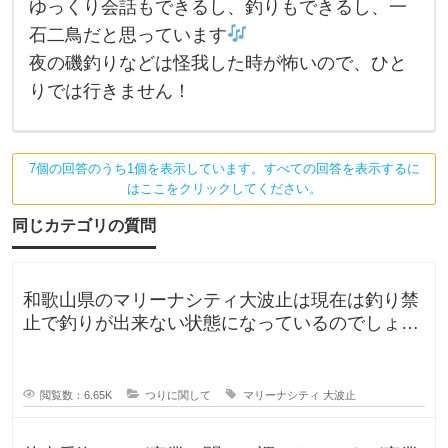
ゆっくり会話もできるし、釣りもできるし、一
考
え
石二鳥だと思っています
た
い
夜の磯釣りなどは怪我した時が怖いので、ひと
こ
と
りでは行きません！
が
あ
る
時
や
7個の回答のうち1個を表示しています。すべての回答を表示するに
、
はここをクリックしてください。
一
人
同じカテゴリの質問
に
な
り
た
い
和歌山県のマリーナシティ大波止は現在は釣り禁
時
止で釣りが出来ない状態になっているのでしょう
は
か？一度は釣りに行ってみたかった
ひ
と
り
で
閲覧数：6.65K
つりに関して
マリーナシティ
大波止