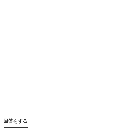
り
仲
間
や
友
人
と
行
く
派
で
す
か
回答をする
？
釣