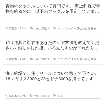
青物のタックルについて質問です。 海上釣堀で青
物を釣るのに、以下のタックルを予定していま
す。 ロッド シーリアベイ
閲覧数：2.01K
つりに関して
シマノ
タックル
海上釣り堀
青物
釣り道具に対するあなたのケア方法を教えてくだ
さい⭐︎ 釣りをした後、いろんなものが汚れたりし
ますよね。ウ
閲覧数：2.68K
つりに関して
ケア
メンテナンス
買い替え
釣竿
海上釣堀で、使うリールについて教えて下さい。
18レガリス3000と23セドナ3000を持ってます。
レガリスを鯛用、
閲覧数：2.49K
つりに関して
釣具