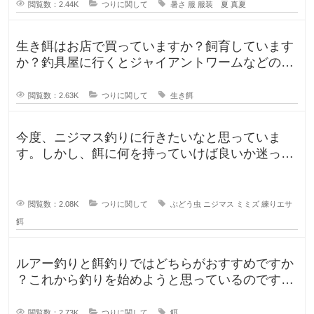
閲覧数：2.44K
つりに関して
暑さ
服
服装 夏
真夏
生き餌はお店で買っていますか？飼育しています
か？釣具屋に行くとジャイアントワームなどの生
き餌が販売していますが、買うより
閲覧数：2.63K
つりに関して
生き餌
今度、ニジマス釣りに行きたいなと思っていま
す。しかし、餌に何を持っていけば良いか迷って
います。今持っていく予定のものは、
閲覧数：2.08K
つりに関して
ぶどう虫
ニジマス
ミミズ
練りエサ
餌
ルアー釣りと餌釣りではどちらがおすすめですか
？これから釣りを始めようと思っているのです
が、ルアー釣りと餌釣りでは使う釣り
閲覧数：2.73K
つりに関して
餌