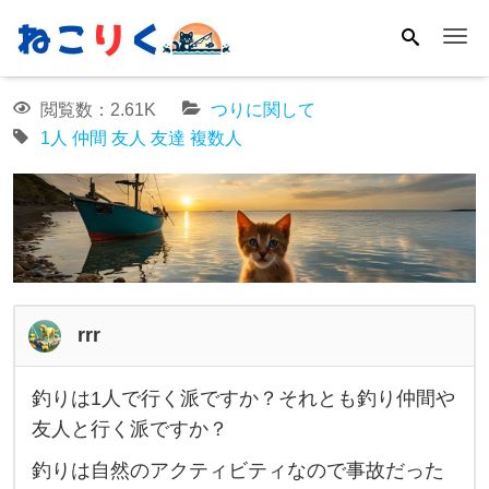
Me
閲覧数：2.61K
つりに関して
1人
仲間
友人
友達
複数人
rrr
釣りは1人で行く派ですか？それとも釣り仲間や
釣
友人と行く派ですか？
り
釣りは自然のアクティビティなので事故だった
は