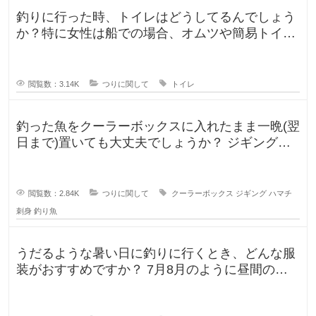
釣りに行った時、トイレはどうしてるんでしょう
か？特に女性は船での場合、オムツや簡易トイレ
などで済ます形になるのでしょうか
閲覧数：3.14K
つりに関して
トイレ
釣った魚をクーラーボックスに入れたまま一晩(翌
日まで)置いても大丈夫でしょうか？ ジギングに
よく行きますが、普段は朝便
閲覧数：2.84K
つりに関して
クーラーボックス
ジギング
ハマチ
刺身
釣り魚
うだるような暑い日に釣りに行くとき、どんな服
装がおすすめですか？ 7月8月のように昼間の気
温が35℃になるような暑い日に