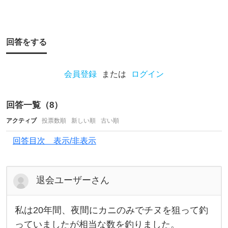
ど
夜
釣
回答をする
り
に
な
会員登録
または
ログイン
り
ま
回答一覧（
8
）
す
アクティブ
投票数順
新しい順
古い順
。
回答目次 表示/非表示
日
中
退会ユーザーさん
の
明
私は20年間、夜間にカニのみでチヌを狙って釣
る
私
は
っていましたが相当な数を釣りました。