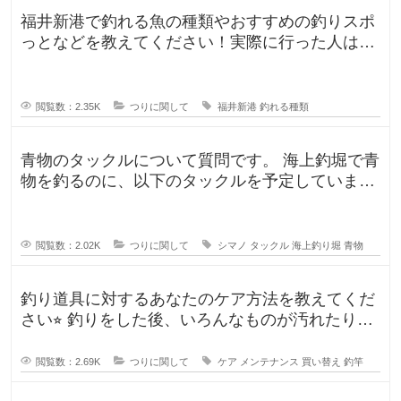
福井新港で釣れる魚の種類やおすすめの釣りスポ
っとなどを教えてください！実際に行った人はど
んな釣果がありましたか？5月のG
閲覧数：2.35K
つりに関して
福井新港
釣れる種類
青物のタックルについて質問です。 海上釣堀で青
物を釣るのに、以下のタックルを予定していま
す。 ロッド シーリアベイ
閲覧数：2.02K
つりに関して
シマノ
タックル
海上釣り堀
青物
釣り道具に対するあなたのケア方法を教えてくだ
さい⭐︎ 釣りをした後、いろんなものが汚れたりし
ますよね。ウ
閲覧数：2.69K
つりに関して
ケア
メンテナンス
買い替え
釣竿