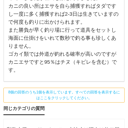
2
カニの良い所はエサを自ら捕獲すればタダです
0
年
し一度に多く捕獲すれば2-3日は生きていますの
間
、
で何度も釣りに出かけられます。
夜
間
また勝負が早く釣り場に行って道具をセットし
に
海面に仕掛けをいれて数秒で釣る事も珍しくあ
カ
ニ
りません。
の
み
ゴカイ類では外道が釣れる確率が高いのですが
で
チ
カニエサですと95％はチヌ（キビレを含む）で
ヌ
す。
を
狙
っ
て
釣
8個の回答のうち1個を表示しています。すべての回答を表示するに
っ
て
はここをクリックしてください。
い
ま
同じカテゴリの質問
し
た
が
相