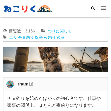
Me
閲覧数：3.16K
つりに関して
エサ
チヌ釣り
塩辛
夜釣り
視覚
rnam12
チヌ釣りを始めたばかりの初心者です。仕事や
チ
家事の関係上、ほとんど夜釣りになります。
ヌ