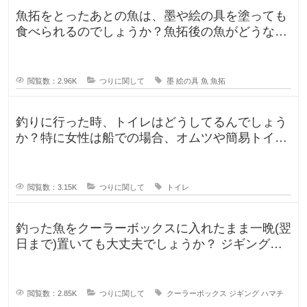
魚拓をとったあとの魚は、墨や絵の具を塗っても
食べられるのでしょうか？魚拓後の魚がどうなる
のか気になります。 SNSだっ
閲覧数：2.96K
つりに関して
墨
絵の具
魚
魚拓
釣りに行った時、トイレはどうしてるんでしょう
か？特に女性は船での場合、オムツや簡易トイレ
などで済ます形になるのでしょうか
閲覧数：3.15K
つりに関して
トイレ
釣った魚をクーラーボックスに入れたまま一晩(翌
日まで)置いても大丈夫でしょうか？ ジギングに
よく行きますが、普段は朝便
閲覧数：2.85K
つりに関して
クーラーボックス
ジギング
ハマチ