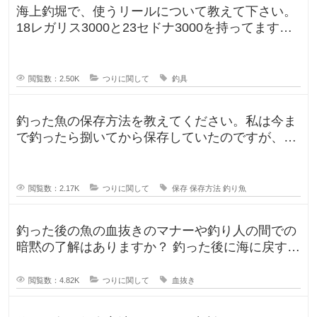
海上釣堀で、使うリールについて教えて下さい。
18レガリス3000と23セドナ3000を持ってます。
レガリスを鯛用、
閲覧数：2.50K
つりに関して
釣具
釣った魚の保存方法を教えてください。私は今ま
で釣ったら捌いてから保存していたのですが、人
によって意見が違ったので気になり
閲覧数：2.17K
つりに関して
保存
保存方法
釣り魚
釣った後の魚の血抜きのマナーや釣り人の間での
暗黙の了解はありますか？ 釣った後に海に戻す
人、血抜きをして家に持ち帰る人
閲覧数：4.82K
つりに関して
血抜き