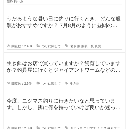
刺身
釣り魚
うだるような暑い日に釣りに行くとき、どんな服
装がおすすめですか？ 7月8月のように昼間の気
温が35℃になるような暑い日に
閲覧数：2.45K
つりに関して
暑さ
服
服装 夏
真夏
生き餌はお店で買っていますか？飼育しています
か？釣具屋に行くとジャイアントワームなどの生
き餌が販売していますが、買うより
閲覧数：2.64K
つりに関して
生き餌
今度、ニジマス釣りに行きたいなと思っていま
す。しかし、餌に何を持っていけば良いか迷って
います。今持っていく予定のものは、
閲覧数：2.09K
つりに関して
ぶどう虫
ニジマス
ミミズ
練りエサ