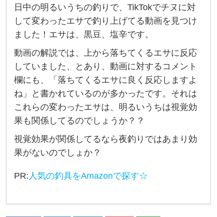
日中の明るいうちの釣りで、TikTokでチヌに対
釣
して変わったエサで釣り上げてる動画を見つけ
り
ました！エサは、黒豆、塩辛です。
を
動画の解説では、上から落ちてくるエサに反応
始
していました、とあり、動画に対するコメント
め
欄にも、「落ちてくるエサに良く反応しますよ
た
ね」と書かれているのが多かったです。それは
ば
これらの変わったエサは、明るいうちは視覚効
か
果も関係してるのでしょうか？？
り
視覚効果が関係してるなら夜釣りではあまり効
の
果がないのでしょか？
初
心
PR:
人気の釣具をAmazonで探す☆
者
で
す