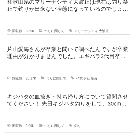
和歌山県のマリーナシティ大波止は現在は釣り禁
当
な
止で釣りが出来ない状態になっているのでしょう
数
か？一度は釣りに行ってみたかった
を
釣
閲覧数：6.65K
つりに関して
マリーナシティ
大波止
片山愛海さんが卒業と聞いて調べたんですが卒業
理由が分かりませんでした。エギパラ3代目卒業
回でポストは見かけたのですが、卒
閲覧数：23.17K
つりに関して
卒業
片山愛海
キジハタの血抜き・持ち帰り方について質問させ
てください！ 先日キジハタ釣りをして、30cm台
が2匹釣れたのですが、凍ら
閲覧数：2.09K
つりに関して
釣り