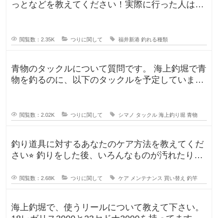
っとなどを教えてください！実際に行った人はど
んな釣果がありましたか？5月のG
閲覧数：2.35K
つりに関して
福井新港
釣れる種類
青物のタックルについて質問です。 海上釣堀で青
物を釣るのに、以下のタックルを予定していま
す。 ロッド シーリアベイ
閲覧数：2.02K
つりに関して
シマノ
タックル
海上釣り堀
青物
釣り道具に対するあなたのケア方法を教えてくだ
さい⭐︎ 釣りをした後、いろんなものが汚れたりし
ますよね。ウ
閲覧数：2.68K
つりに関して
ケア
メンテナンス
買い替え
釣竿
海上釣堀で、使うリールについて教えて下さい。