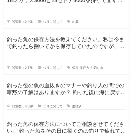
18レガリス3000と23セドナ3000を持ってます。
レガリスを鯛用、
閲覧数：2.49K
つりに関して
釣具
釣った魚の保存方法を教えてください。私は今ま
で釣ったら捌いてから保存していたのですが、人
によって意見が違ったので気になり
閲覧数：2.17K
つりに関して
保存
保存方法
釣り魚
釣った後の魚の血抜きのマナーや釣り人の間での
暗黙の了解はありますか？ 釣った後に海に戻す
人、血抜きをして家に持ち帰る人
閲覧数：4.82K
つりに関して
血抜き
釣った魚の保存方法についてご相談させてくださ
い。 釣った魚をその日に捌くのは釣りで疲れてい