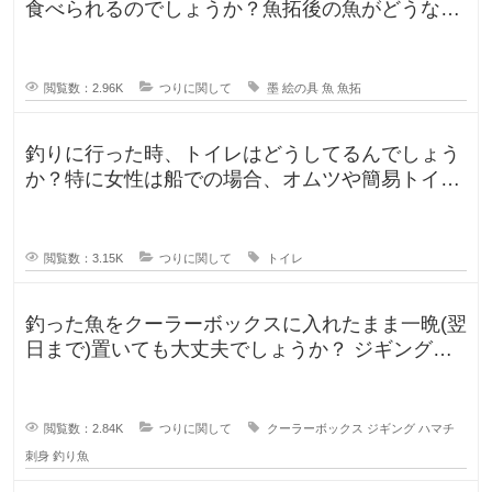
食べられるのでしょうか？魚拓後の魚がどうなる
のか気になります。 SNSだっ
閲覧数：2.96K
つりに関して
墨
絵の具
魚
魚拓
釣りに行った時、トイレはどうしてるんでしょう
か？特に女性は船での場合、オムツや簡易トイレ
などで済ます形になるのでしょうか
閲覧数：3.15K
つりに関して
トイレ
釣った魚をクーラーボックスに入れたまま一晩(翌
日まで)置いても大丈夫でしょうか？ ジギングに
よく行きますが、普段は朝便
閲覧数：2.84K
つりに関して
クーラーボックス
ジギング
ハマチ
刺身
釣り魚