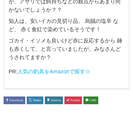
が、アサリでは餌持ちなどの観点からあまり向
落
かないでしょうか？？
ち
知人は、安いイカの見切り品、 烏賊の塩辛 な
ハ
ど、 赤く食紅で染めているそうです！
ゼ
ゴカイ・イソメも良いけど赤に反応するから 錘
釣
も赤くして、と言っていましたが、みなさんど
り
うされてますか？
に
つ
PR:
人気の釣具をAmazonで探す☆
い
て
、
Facebook
Twitter
Hatena
Pocket
LINE
冬
の
落
ち