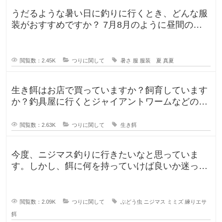
うだるような暑い日に釣りに行くとき、どんな服
装がおすすめですか？ 7月8月のように昼間の気
温が35℃になるような暑い日に
閲覧数：2.45K
つりに関して
暑さ
服
服装 夏
真夏
生き餌はお店で買っていますか？飼育しています
か？釣具屋に行くとジャイアントワームなどの生
き餌が販売していますが、買うより
閲覧数：2.63K
つりに関して
生き餌
今度、ニジマス釣りに行きたいなと思っていま
す。しかし、餌に何を持っていけば良いか迷って
います。今持っていく予定のものは、
閲覧数：2.09K
つりに関して
ぶどう虫
ニジマス
ミミズ
練りエサ
餌