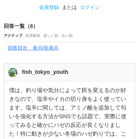
ゴ
会員登録
または
ログイン
カ
イ
回答一覧（
6
）
だ
と
アクティブ
投票数順
新しい順
古い順
思
回答目次 表示/非表示
う
の
fish_tokyo_youth
で
す
僕は、釣り場や気分によって餌を変えるのが好
が
僕
は
きなので、塩辛やイカの切り身をよく使ってい
、
、
ます。塩辛に関しては、アミノ酸を追加して匂
釣
ア
り
いを強化する方法がSNSでも話題で、実際に使
場
サ
や
ってみると確かにハゼの反応が良くなりまし
気
リ
分
た！特に動きが少ない冬場のハゼ釣りでは、こ
に