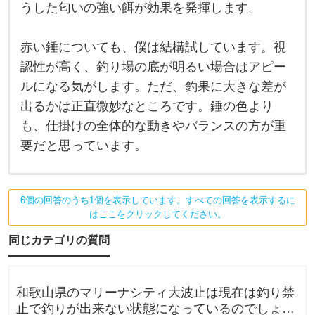
で
うした匂いの強い餌が効果を発揮します。
よ
は
っ
て
餌
餌
赤い錘についても、僕は結構試しています。視
を
持
変
認性が高く、釣り場の底が明るい場合はアピー
え
ルになる気がします。ただ、釣果に大きな差が
る
の
出るかは正直微妙なところです。錘の色より
が
好
も、仕掛けの全体的な動きやバランスの方が重
き
な
要だと思っています。
の
で
、
塩
辛
6個の回答のうち1個を表示しています。すべての回答を表示するに
や
はここをクリックしてください。
イ
カ
同じカテゴリの質問
の
切
り
身
和歌山県のマリーナシティ大波止は現在は釣り禁
止で釣りが出来ない状態になっているのでしょう