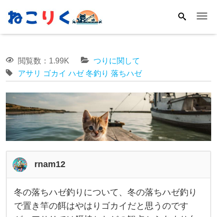
Me
閲覧数：1.99K
つりに関して
アサリ
ゴカイ
ハゼ
冬釣り
落ちハゼ
rnam12
冬の落ちハゼ釣りについて、冬の落ちハゼ釣り
冬
で置き竿の餌はやはりゴカイだと思うのです
の