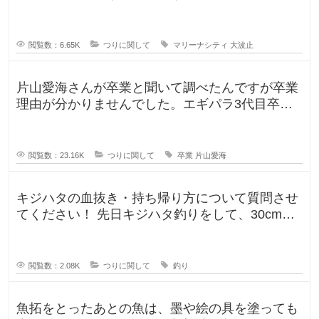
か？一度は釣りに行ってみたかった
閲覧数：6.65K
つりに関して
マリーナシティ
大波止
片山愛海さんが卒業と聞いて調べたんですが卒業
理由が分かりませんでした。エギパラ3代目卒業
回でポストは見かけたのですが、卒
閲覧数：23.16K
つりに関して
卒業
片山愛海
キジハタの血抜き・持ち帰り方について質問させ
てください！ 先日キジハタ釣りをして、30cm台
が2匹釣れたのですが、凍ら
閲覧数：2.08K
つりに関して
釣り
魚拓をとったあとの魚は、墨や絵の具を塗っても