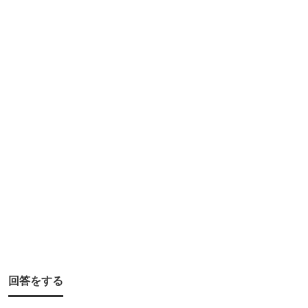
ハ
ゼ
釣
り
で
置
き
竿
の
餌
は
や
は
回答をする
り