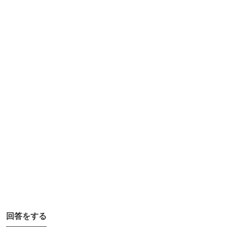
症
と
か
ギ
ャ
ン
ブ
ル
依
存
症
と
か
は
回答をする