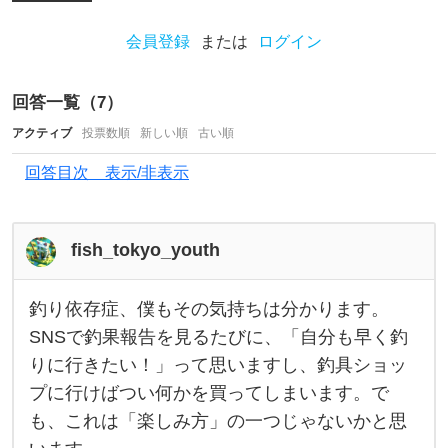
聞
き
会員登録
または
ログイン
ま
す
回答一覧（
7
）
が
アクティブ
投票数順
新しい順
古い順
、
回答目次 表示/非表示
釣
り
依
fish_tokyo_youth
存
症
釣り依存症、僕もその気持ちは分かります。
釣
っ
り
SNSで釣果報告を見るたびに、「自分も早く釣
依
て
りに行きたい！」って思いますし、釣具ショッ
存
症
余
プに行けばつい何かを買ってしまいます。で
、
僕
り
も、これは「楽しみ方」の一つじゃないかと思
も
そ