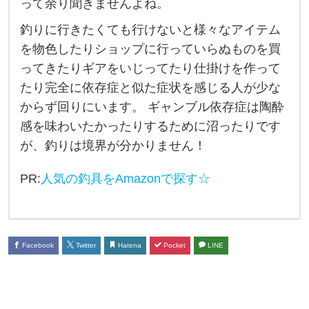
って余り聞きませんよね。
依
釣りに行きたくても行けないと様々なアイテム
存
を物色したりショップに行っていらぬものを買
症
ってきたりギアをいじってたり仕掛けを作って
に
たり完全に依存症と似た症状を感じる人が少な
つ
からず回りにいます。 ギャンブル依存症は陶酔
い
感を味わいたかったりするために沼ったりです
て
が、釣りは境界が分かりません！
、
PR:
人気の釣具をAmazonで探す☆
ア
ル
コ
ー
Facebook
Twitter
Hatena
Pocket
LINE
ル
依
存