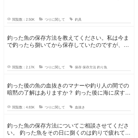
レガリスを鯛用、
閲覧数：2.50K
つりに関して
釣具
釣った魚の保存方法を教えてください。私は今ま
で釣ったら捌いてから保存していたのですが、人
によって意見が違ったので気になり
閲覧数：2.17K
つりに関して
保存
保存方法
釣り魚
釣った後の魚の血抜きのマナーや釣り人の間での
暗黙の了解はありますか？ 釣った後に海に戻す
人、血抜きをして家に持ち帰る人
閲覧数：4.83K
つりに関して
血抜き
釣った魚の保存方法についてご相談させてくださ
い。 釣った魚をその日に捌くのは釣りで疲れてい