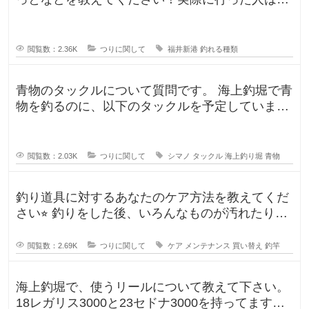
んな釣果がありましたか？5月のG
閲覧数：2.36K
つりに関して
福井新港
釣れる種類
青物のタックルについて質問です。 海上釣堀で青
物を釣るのに、以下のタックルを予定していま
す。 ロッド シーリアベイ
閲覧数：2.03K
つりに関して
シマノ
タックル
海上釣り堀
青物
釣り道具に対するあなたのケア方法を教えてくだ
さい⭐︎ 釣りをした後、いろんなものが汚れたりし
ますよね。ウ
閲覧数：2.69K
つりに関して
ケア
メンテナンス
買い替え
釣竿
海上釣堀で、使うリールについて教えて下さい。
18レガリス3000と23セドナ3000を持ってます。