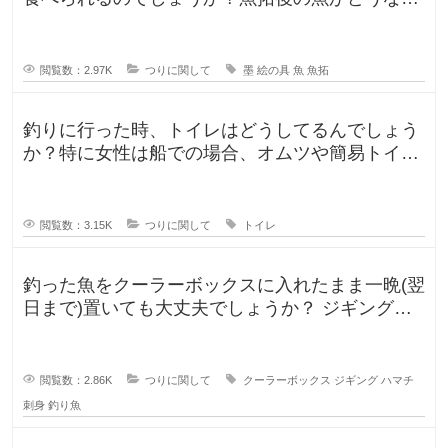
のか気になります。 SNSだっ
閲覧数：2.97K
つりに関して
墨
絵の具
魚
魚拓
釣りに行った時、トイレはどうしてるんでしょう
か？特に女性は船での場合、オムツや簡易トイレ
などで済ます形になるのでしょうか
閲覧数：3.15K
つりに関して
トイレ
釣った魚をクーラーボックスに入れたまま一晩(翌
日まで)置いても大丈夫でしょうか？ ジギングに
よく行きますが、普段は朝便
閲覧数：2.86K
つりに関して
クーラーボックス
ジギング
ハマチ
刺身
釣り魚