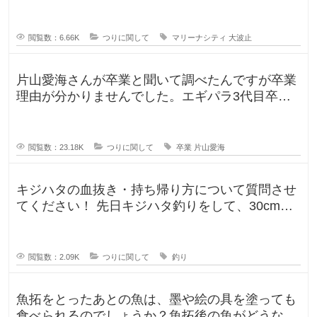
か？一度は釣りに行ってみたかった
閲覧数：6.66K
つりに関して
マリーナシティ
大波止
片山愛海さんが卒業と聞いて調べたんですが卒業
理由が分かりませんでした。エギパラ3代目卒業
回でポストは見かけたのですが、卒
閲覧数：23.18K
つりに関して
卒業
片山愛海
キジハタの血抜き・持ち帰り方について質問させ
てください！ 先日キジハタ釣りをして、30cm台
が2匹釣れたのですが、凍ら
閲覧数：2.09K
つりに関して
釣り
魚拓をとったあとの魚は、墨や絵の具を塗っても
食べられるのでしょうか？魚拓後の魚がどうなる