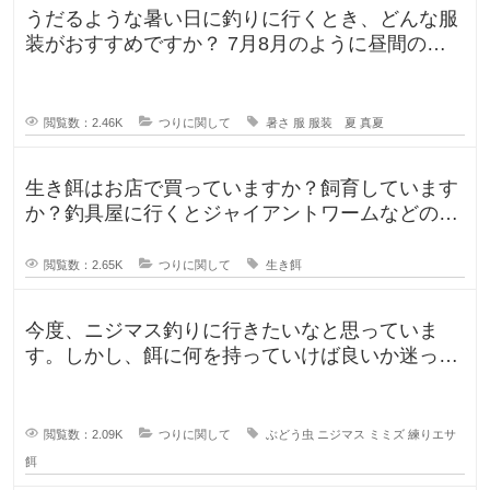
うだるような暑い日に釣りに行くとき、どんな服
装がおすすめですか？ 7月8月のように昼間の気
温が35℃になるような暑い日に
閲覧数：2.46K
つりに関して
暑さ
服
服装 夏
真夏
生き餌はお店で買っていますか？飼育しています
か？釣具屋に行くとジャイアントワームなどの生
き餌が販売していますが、買うより
閲覧数：2.65K
つりに関して
生き餌
今度、ニジマス釣りに行きたいなと思っていま
す。しかし、餌に何を持っていけば良いか迷って
います。今持っていく予定のものは、
閲覧数：2.09K
つりに関して
ぶどう虫
ニジマス
ミミズ
練りエサ
餌