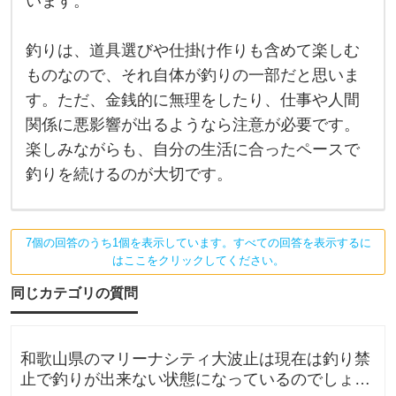
聞
います。
の
き
気
持
釣りは、道具選びや仕掛け作りも含めて楽しむ
ま
ち
は
ものなので、それ自体が釣りの一部だと思いま
せ
分
か
す。ただ、金銭的に無理をしたり、仕事や人間
り
関係に悪影響が出るようなら注意が必要です。
ま
す
楽しみながらも、自分の生活に合ったペースで
。
S
釣りを続けるのが大切です。
N
S
で
釣
果
7個の回答のうち1個を表示しています。すべての回答を表示するに
報
はここをクリックしてください。
告
を
同じカテゴリの質問
見
る
た
び
に
和歌山県のマリーナシティ大波止は現在は釣り禁
、
止で釣りが出来ない状態になっているのでしょう