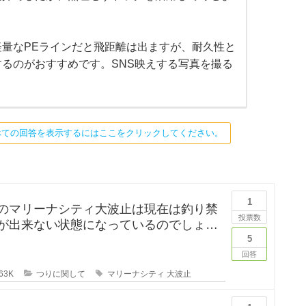
量なPEラインだと飛距離は出ますが、耐久性と
るのがおすすめです。SNS映えする写真を撮る
べての回答を表示するにはここをクリックしてください。
1
のマリーナシティ大波止は現在は釣り禁
投票数
が出来ない状態になっているのでしょう
は釣りに行ってみたかった
5
回答
63K
つりに関して
マリーナシティ
大波止