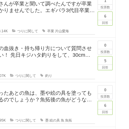
1
さんが卒業と聞いて調べたんですが卒業
投票数
かりませんでした。エギパラ3代目卒業回
は見かけたのですが、卒
6
回答
.14K
つりに関して
卒業
片山愛海
0
の血抜き・持ち帰り方について質問させ
投票数
して、30cm台
れたのですが、凍ら
5
回答
07K
つりに関して
釣り
0
ったあとの魚は、墨や絵の具を塗っても
投票数
るのでしょうか？魚拓後の魚がどうなる
のか気になります。 SNSだっ
6
回答
95K
つりに関して
墨
絵の具
魚
魚拓