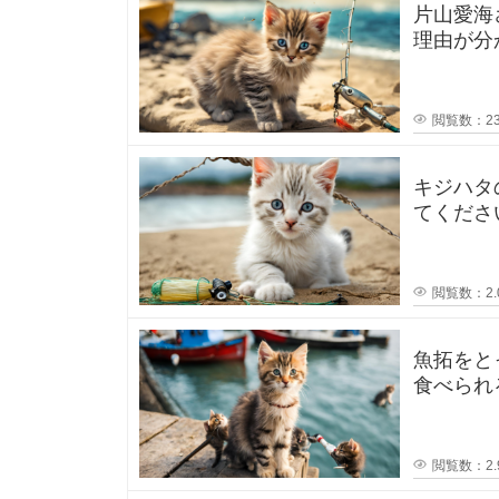
ト
で
片山愛海
す
。
理由が分
時
使
でポスト
間
閲覧数：23
は
キジハタ
ど
てください！ 先日キジハタ釣りを
が2匹釣
の
閲覧数：2.
く
魚拓をと
ら
食べられ
い
閲覧数：2.
だ