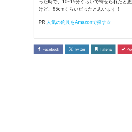
カ
った時で、10~15分ぐらいで寄せられたと
けど、85cmくらいだったと思います！
ー
PR:
人気の釣具をAmazonで探す☆
シ
ー
Facebook
Twitter
Hatena
Poc
バ
ス
を
釣
っ
た