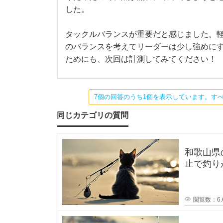
ン
に
カ
した。
ー
シ
質
ー
タックルバランスが重要だと感じました。軽
バ
のバランスを考えてリーダーは少し強めにす
ス
問
を
ためにも、次回は計測してみてください！
釣
っ
で
た
の
は
7個の回答のうち1個を表示しています。す
す
、
湾
同じカテゴリの質問
奥
。
の
ナ
イ
フ
和歌山県
ト
ゲ
止で釣り
ー
ァ
か？一度
ム
で
の
イ
出
閲覧数：6.
来
事