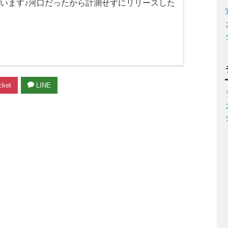
思います♪河口だったから計測せずにリリースした
ket
LINE