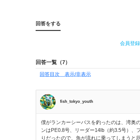
こ
回答をする
と
が
会員登録
あ
回答一覧（
7
）
る
回答目次 表示/非表示
み
な
fish_tokyo_youth
さ
僕がランカーシーバスを釣ったのは、湾奥
僕
ん
ンはPE0.8号、リーダー14lb（約3.5号
が
ラ
りだったので、魚が流れに乗ってしまうと