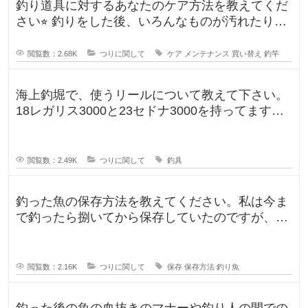
釣り道具に対するあなたのケア方法を教えてくだ
さい⭐︎ 釣りをした後、いろんなものが汚れたりし
ますよね。ウ
閲覧数：2.68K
つりに関して
ケア
メンテナンス
買い替え
釣竿
海上釣堀で、使うリールについて教えて下さい。
18レガリス3000と23セドナ3000を持ってます。
レガリスを鯛用、
閲覧数：2.49K
つりに関して
釣具
釣った魚の保存方法を教えてください。私は今ま
で釣ったら捌いてから保存していたのですが、人
によって意見が違ったので気になり
閲覧数：2.16K
つりに関して
保存
保存方法
釣り魚
釣った後の魚の血抜きのマナーや釣り人の間での