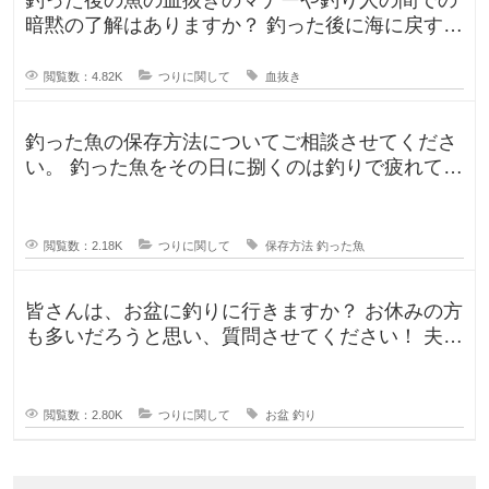
暗黙の了解はありますか？ 釣った後に海に戻す
人、血抜きをして家に持ち帰る人
閲覧数：4.82K
つりに関して
血抜き
釣った魚の保存方法についてご相談させてくださ
い。 釣った魚をその日に捌くのは釣りで疲れてい
るので、あまりしたくなくて。。
閲覧数：2.18K
つりに関して
保存方法
釣った魚
皆さんは、お盆に釣りに行きますか？ お休みの方
も多いだろうと思い、質問させてください！ 夫曰
く、子どもの頃はお盆に釣り行
閲覧数：2.80K
つりに関して
お盆
釣り