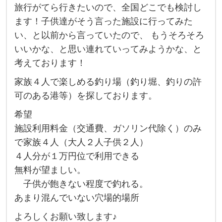
旅行がてら行きたいので、全国どこでも検討し
連
ます！子供達がそう言った施設に行ってみた
れ
い、と以前から言っていたので、 もうそろそろ
（
いいかな、と思い連れていってみようかな、と
小
考えております！
６
家族４人で楽しめる釣り場（釣り堀、釣りの許
、
可のある港等）を探しております。
小
希望
３
施設利用料金（交通費、ガソリン代除く）のみ
男
で家族４人（大人２人子供２人）
子
４人分が１万円位で利用できる
二
無料が望ましい。
人
子供が飽きない程度で釣れる。
）
あまり混んでいない穴場的場所
の
よろしくお願い致します♪
家