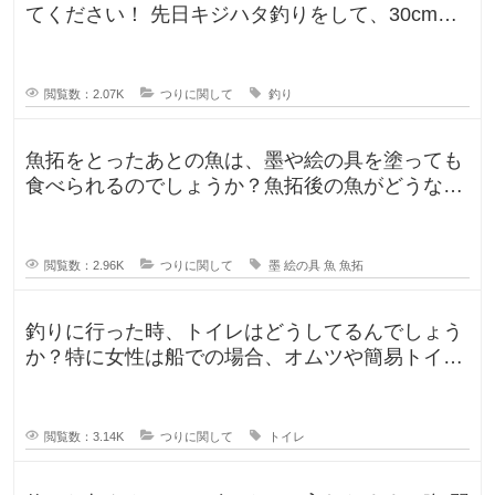
てください！ 先日キジハタ釣りをして、30cm台
が2匹釣れたのですが、凍ら
閲覧数：2.07K
つりに関して
釣り
魚拓をとったあとの魚は、墨や絵の具を塗っても
食べられるのでしょうか？魚拓後の魚がどうなる
のか気になります。 SNSだっ
閲覧数：2.96K
つりに関して
墨
絵の具
魚
魚拓
釣りに行った時、トイレはどうしてるんでしょう
か？特に女性は船での場合、オムツや簡易トイレ
などで済ます形になるのでしょうか
閲覧数：3.14K
つりに関して
トイレ