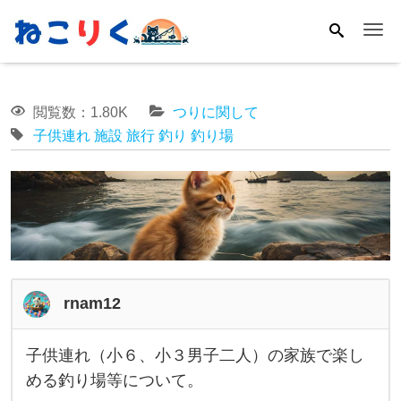
Me
閲覧数：1.80K
つりに関して
子供連れ
施設
旅行
釣り
釣り場
rnam12
子供連れ（小６、小３男子二人）の家族で楽し
子
める釣り場等について。
供