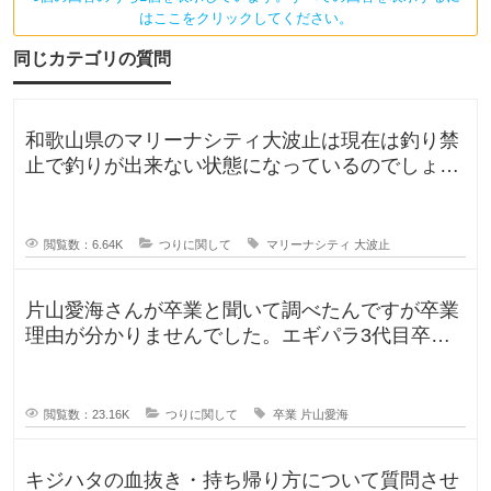
。
釣
はここをクリックしてください。
り
場
同じカテゴリの質問
と
し
て
も
和歌山県のマリーナシティ大波止は現在は釣り禁
知
ら
止で釣りが出来ない状態になっているのでしょう
れ
か？一度は釣りに行ってみたかった
て
い
閲覧数：6.64K
つりに関して
マリーナシティ
大波止
片山愛海さんが卒業と聞いて調べたんですが卒業
理由が分かりませんでした。エギパラ3代目卒業
回でポストは見かけたのですが、卒
閲覧数：23.16K
つりに関して
卒業
片山愛海
キジハタの血抜き・持ち帰り方について質問させ