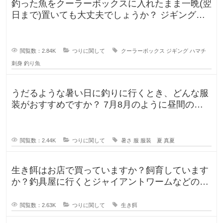
釣った魚をクーラーボックスに入れたまま一晩(翌
日まで)置いても大丈夫でしょうか？ ジギングに
よく行きますが、普段は朝便
閲覧数：2.84K
つりに関して
クーラーボックス
ジギング
ハマチ
刺身
釣り魚
うだるような暑い日に釣りに行くとき、どんな服
装がおすすめですか？ 7月8月のように昼間の気
温が35℃になるような暑い日に
閲覧数：2.44K
つりに関して
暑さ
服
服装 夏
真夏
生き餌はお店で買っていますか？飼育しています
か？釣具屋に行くとジャイアントワームなどの生
き餌が販売していますが、買うより
閲覧数：2.63K
つりに関して
生き餌