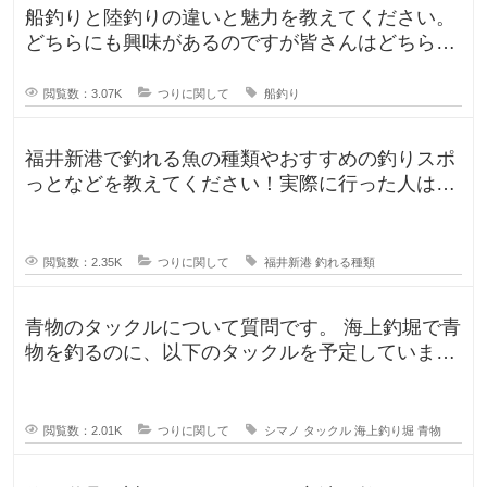
船釣りと陸釣りの違いと魅力を教えてください。
どちらにも興味があるのですが皆さんはどちらが
好きですか？船釣りと陸釣りでは釣
閲覧数：3.07K
つりに関して
船釣り
福井新港で釣れる魚の種類やおすすめの釣りスポ
っとなどを教えてください！実際に行った人はど
んな釣果がありましたか？5月のG
閲覧数：2.35K
つりに関して
福井新港
釣れる種類
青物のタックルについて質問です。 海上釣堀で青
物を釣るのに、以下のタックルを予定していま
す。 ロッド シーリアベイ
閲覧数：2.01K
つりに関して
シマノ
タックル
海上釣り堀
青物