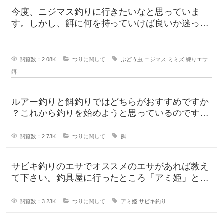
今度、ニジマス釣りに行きたいなと思っていま
す。しかし、餌に何を持っていけば良いか迷って
います。今持っていく予定のものは、
閲覧数：2.08K
つりに関して
ぶどう虫
ニジマス
ミミズ
練りエサ
餌
ルアー釣りと餌釣りではどちらがおすすめですか
？これから釣りを始めようと思っているのです
が、ルアー釣りと餌釣りでは使う釣り
閲覧数：2.73K
つりに関して
餌
サビキ釣りのエサでオススメのエサがあれば教え
て下さい。釣具屋に行ったところ「アミ姫」とい
う商品があり、「ほのかに香るフル
閲覧数：3.23K
つりに関して
アミ姫
サビキ釣り