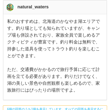
natural_waters
私のおすすめは、北海道のかなやま湖エリアで
私
の
す。釣り場としても知られていますが、キャン
お
プ場も併設されており、家族全員で楽しめるア
す
す
クティビティが豊富です。釣り料金は無料で、
め
は
持参した道具を使ってトラウト釣りを楽しむこ
、
北
とができます。
海
道
の
ただ、交通費がかかるので旅行予算に応じて計
か
な
画を立てる必要があります。釣りだけでなく、
や
ま
湖の美しい景色や自然観察も楽しめるので、家
湖
族旅行にはぴったりの場所ですよ。
エ
リ
ア
で
す
6個の回答のうち1個を表示しています。すべての回答を表示するに