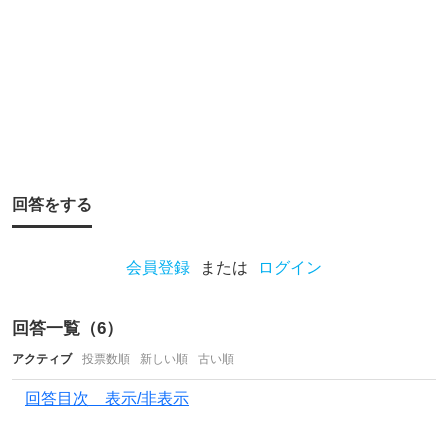
。
旅
行
が
て
ら
行
回答をする
き
た
い
会員登録
または
ログイン
の
で
回答一覧（
6
）
、
アクティブ
投票数順
新しい順
古い順
全
回答目次 表示/非表示