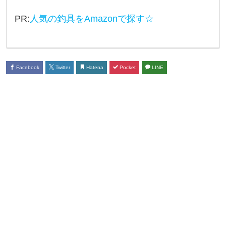
族
PR:
人気の釣具をAmazonで探す☆
で
楽
し
Facebook
Twitter
Hatena
Pocket
LINE
め
る
釣
り
場
等
に
つ
い
て