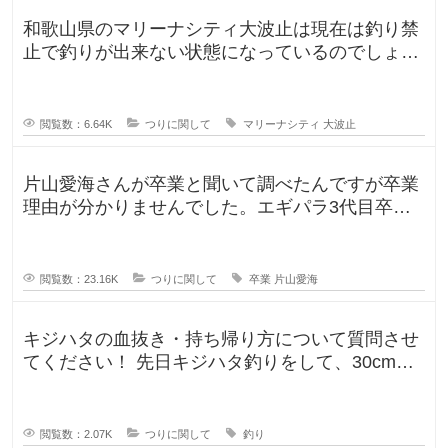
和歌山県のマリーナシティ大波止は現在は釣り禁
止で釣りが出来ない状態になっているのでしょう
か？一度は釣りに行ってみたかった
閲覧数：6.64K
つりに関して
マリーナシティ
大波止
片山愛海さんが卒業と聞いて調べたんですが卒業
理由が分かりませんでした。エギパラ3代目卒業
回でポストは見かけたのですが、卒
閲覧数：23.16K
つりに関して
卒業
片山愛海
キジハタの血抜き・持ち帰り方について質問させ
てください！ 先日キジハタ釣りをして、30cm台
が2匹釣れたのですが、凍ら
閲覧数：2.07K
つりに関して
釣り