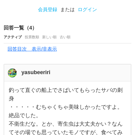
、
現
会員登録
または
ログイン
地
で
回答一覧（
4
）
食
アクティブ
投票数順
新しい順
古い順
べ
回答目次 表示/非表示
る
た
め
yasubeeriri
に
は
釣って直ぐの船上でさばいてもらったサバの刺
釣
っ
何
身
て
・・・・・むちゃくちゃ美味しかったですよ。
が
直
ぐ
絶品でした。
必
の
船
不衛生だな。とか、寄生虫は大丈夫かい？なん
要
上
で
てその場でも思っていたモノですが、食べてみ