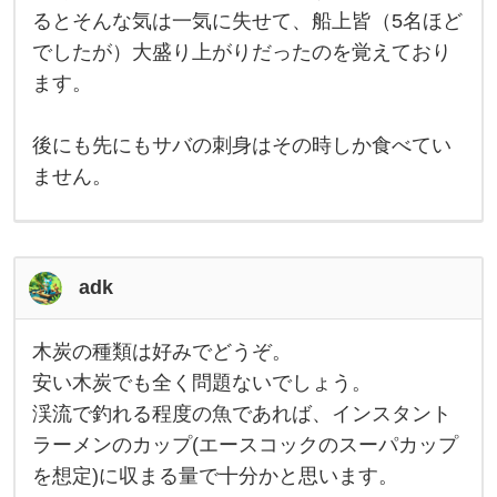
で
さ
るとそんな気は一気に失せて、船上皆（5名ほど
ば
し
い
でしたが）大盛り上がりだったのを覚えており
て
ょ
も
ます。
ら
う
っ
た
後にも先にもサバの刺身はその時しか食べてい
サ
バ
ません。
の
刺
身
・
・
・
adk
・
・
む
ち
木炭の種類は好みでどうぞ。
ゃ
木
く
炭
安い木炭でも全く問題ないでしょう。
ち
の
渓流で釣れる程度の魚であれば、インスタント
ゃ
種
類
ラーメンのカップ(エースコックのスーパカップ
は
好
を想定)に収まる量で十分かと思います。
み