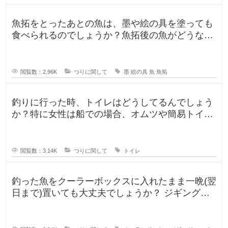
魚拓をとったあとの魚は、墨や絵の具を塗っても
食べられるのでしょうか？魚拓後の魚がどうなる
のか気になります。 SNSだっ
閲覧数：2.96K
つりに関して
墨
絵の具
魚
魚拓
釣りに行った時、トイレはどうしてるんでしょう
か？特に女性は船での場合、オムツや簡易トイレ
などで済ます形になるのでしょうか
閲覧数：3.14K
つりに関して
トイレ
釣った魚をクーラーボックスに入れたまま一晩(翌
日まで)置いても大丈夫でしょうか？ ジギングに
よく行きますが、普段は朝便