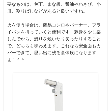
の
要なものは、包丁、まな板、醤油やわさび、小
場
で
皿、割りばしなどがあると良いですね。
食
べ
る
火を使う場合は、簡易コンロやバーナー、フラ
の
、
イパンを持っていくと便利です。刺身を少し楽
ワ
ク
しんでから、残りを焼いたり炙ったりすること
ワ
で、どちらも味わえます。これなら安全面もカ
ク
し
バーできて、思い出に残る食体験になります
ま
す
よ！＾＾
よ
ね
！
刺
身
で
食
べ
る
な
ら
、
ア