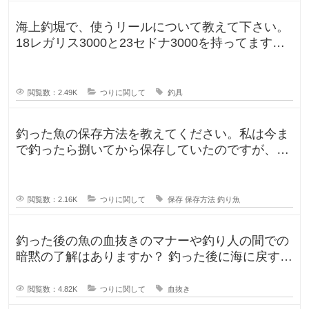
海上釣堀で、使うリールについて教えて下さい。
18レガリス3000と23セドナ3000を持ってます。
レガリスを鯛用、
閲覧数：2.49K
つりに関して
釣具
釣った魚の保存方法を教えてください。私は今ま
で釣ったら捌いてから保存していたのですが、人
によって意見が違ったので気になり
閲覧数：2.16K
つりに関して
保存
保存方法
釣り魚
釣った後の魚の血抜きのマナーや釣り人の間での
暗黙の了解はありますか？ 釣った後に海に戻す
人、血抜きをして家に持ち帰る人
閲覧数：4.82K
つりに関して
血抜き