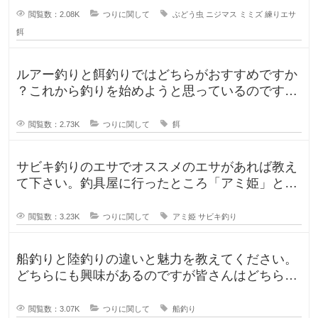
閲覧数：2.08K
つりに関して
ぶどう虫
ニジマス
ミミズ
練りエサ
餌
ルアー釣りと餌釣りではどちらがおすすめですか
？これから釣りを始めようと思っているのです
が、ルアー釣りと餌釣りでは使う釣り
閲覧数：2.73K
つりに関して
餌
サビキ釣りのエサでオススメのエサがあれば教え
て下さい。釣具屋に行ったところ「アミ姫」とい
う商品があり、「ほのかに香るフル
閲覧数：3.23K
つりに関して
アミ姫
サビキ釣り
船釣りと陸釣りの違いと魅力を教えてください。
どちらにも興味があるのですが皆さんはどちらが
好きですか？船釣りと陸釣りでは釣
閲覧数：3.07K
つりに関して
船釣り