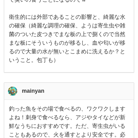
く
だ
さ
衛生的には外部であることの影響と、綺麗な水
い
。
の確保（綺麗な調理の確保、ようは寄生虫や雑
慣
れ
菌のついた皮つきでまな板の上で捌くので当然
る
と
まな板にそういうものが移るし、血や匂いが移
簡
るので大量の水が無いとこまめに洗えるか？と
単
で
いうこと。包丁も）
す
が
、
刺
身
で
mainyan
必
要
な
三
釣った魚をその場で食べるの、ワクワクします
枚
釣
卸
っ
よね！刺身で食べるなら、アジやタイなどが新
と
た
鮮なうちにおすすめです。ただ、寄生虫がいる
か
魚
は
を
こともあるので、火を通すとより安全です。必
慣
そ