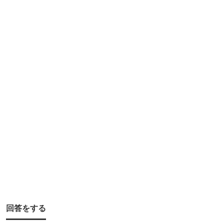
言
う
こ
と
を
し
て
み
た
い
の
で
す
が
回答をする