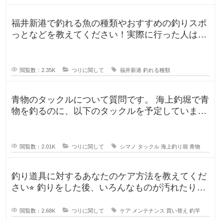
福井新港で釣れる魚の種類やおすすめの釣りスポ
っとなどを教えてください！実際に行った人はど
んな釣果がありましたか？5月のG
閲覧数：2.35K
つりに関して
福井新港
釣れる種類
青物のタックルについて質問です。 海上釣堀で青
物を釣るのに、以下のタックルを予定していま
す。 ロッド シーリアベイ
閲覧数：2.01K
つりに関して
シマノ
タックル
海上釣り堀
青物
釣り道具に対するあなたのケア方法を教えてくだ
さい⭐︎ 釣りをした後、いろんなものが汚れたりし
ますよね。ウ
閲覧数：2.68K
つりに関して
ケア
メンテナンス
買い替え
釣竿