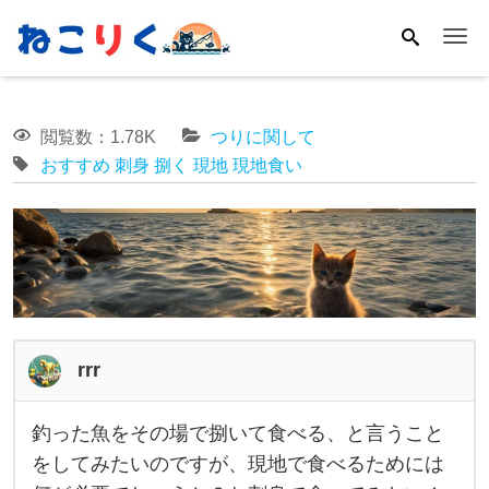
Me
閲覧数：1.78K
つりに関して
おすすめ
刺身
捌く
現地
現地食い
rrr
釣った魚をその場で捌いて食べる、と言うこと
釣
をしてみたいのですが、現地で食べるためには
っ