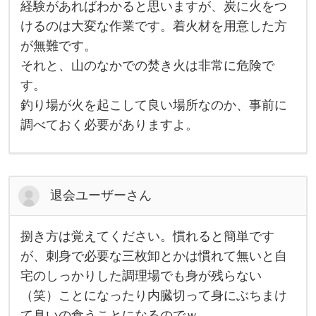
で
経験があればわかると思いますが、炭に火をつ
ど
けるのは大変な作業です。着火材を用意した方
う
ぞ
が無難です。
。
安
それと、山のなかでの焚き火は非常に危険で
い
木
す。
炭
釣り場が火を起こして良い場所なのか、事前に
で
も
調べておく必要がありますよ。
全
く
問
題
な
い
退会ユーザーさん
で
し
ょ
う
捌き方は覚えてください。慣れると簡単です
。
捌
渓
き
が、刺身で必要な三枚卸とかは慣れて無いと自
方
宅のしっかりした調理場でも身が残らない
は
覚
（笑）ことになったり内臓切って身にぶちまけ
え
て
て臭いの食うことになるのでｗ