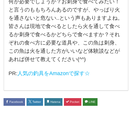
何が必要でしょうか？お刺身で食べてみたい！
た
と言うのももちろんあるのですが、やっぱり火
魚
を通さないと危ない..という声もありますよね。
を
皆さんは現地で食べるとしたら火を通して食べ
そ
るか刺身で食べるかどちらで食べますか？それ
の
ぞれの食べ方に必要な道具や、この魚は刺身、
場
この魚は火を通した方がいいなど体験談などが
あれば併せて教えてください(^^)
で
捌
PR:
人気の釣具をAmazonで探す☆
い
て
食
Facebook
Twitter
Hatena
Pocket
LINE
べ
る
、
と