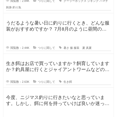
閲覧数：2.84K
つりに関して
クーラーボックス
ジギング
ハマチ
刺身
釣り魚
うだるような暑い日に釣りに行くとき、どんな服
装がおすすめですか？ 7月8月のように昼間の気
温が35℃になるような暑い日に
閲覧数：2.44K
つりに関して
暑さ
服
服装 夏
真夏
生き餌はお店で買っていますか？飼育しています
か？釣具屋に行くとジャイアントワームなどの生
き餌が販売していますが、買うより
閲覧数：2.63K
つりに関して
生き餌
今度、ニジマス釣りに行きたいなと思っていま
す。しかし、餌に何を持っていけば良いか迷って
います。今持っていく予定のものは、