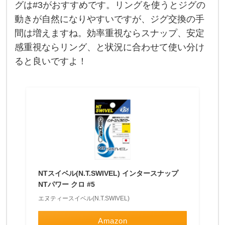
ッ
グは#3がおすすめです。リングを使うとジグの
プ
で
動きが自然になりやすいですが、ジグ交換の手
も
間は増えますね。効率重視ならスナップ、安定
全
然
感重視ならリング、と状況に合わせて使い分け
大
丈
ると良いですよ！
夫
で
す
が
、
重
要
NTスイベル(N.T.SWIVEL) インタースナップ
NTパワー クロ #5
エヌティースイベル(N.T.SWIVEL)
Amazon