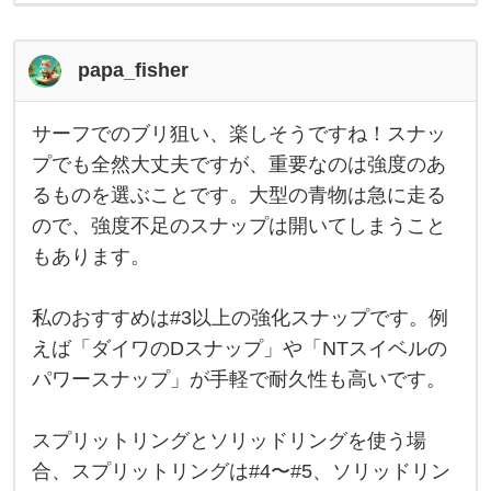
ま
し
ょ
う
papa_fisher
！
サーフでのブリ狙い、楽しそうですね！スナッ
サ
ー
プでも全然大丈夫ですが、重要なのは強度のあ
フ
るものを選ぶことです。大型の青物は急に走る
で
の
ので、強度不足のスナップは開いてしまうこと
ブ
リ
もあります。
狙
い
、
私のおすすめは#3以上の強化スナップです。例
楽
し
えば「ダイワのDスナップ」や「NTスイベルの
そ
う
パワースナップ」が手軽で耐久性も高いです。
で
す
ね
スプリットリングとソリッドリングを使う場
！
ス
合、スプリットリングは#4〜#5、ソリッドリン
ナ