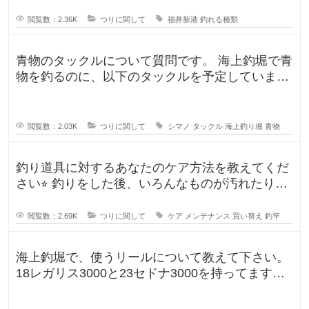
閲覧数：2.36K
つりに関して
福井新港
釣れる種類
青物のタックルについて質問です。 海上釣堀で青
物を釣るのに、以下のタックルを予定していま
す。 ロッド シーリアベイ
閲覧数：2.03K
つりに関して
シマノ
タックル
海上釣り堀
青物
釣り道具に対するあなたのケア方法を教えてくだ
さい⭐︎ 釣りをした後、いろんなものが汚れたりし
ますよね。ウ
閲覧数：2.69K
つりに関して
ケア
メンテナンス
買い替え
釣竿
海上釣堀で、使うリールについて教えて下さい。
18レガリス3000と23セドナ3000を持ってます。
レガリスを鯛用、