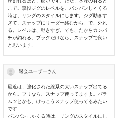
ナ
が割れるほど、硬いです。ただ、水深の有ると
ッ
こで。撃投ジグのレベルを、パンパンしゃくる
プ
使
時は、リングのスタイルにします。ジグ動きす
っ
て
ぎて、スナップにリーダー絡むから。で、外れ
ま
す
る。レベルは、動きすぎ。でも、だからカンパ
よ
チが釣れる。プラグだけなら、スナップで良い
け
っ
と思います。
こ
う
デ
カ
い
で
退会ユーザーさん
す
。
爪
が
最近は、強化された線系の太いスナップ出てる
割
最
れ
近
から。ブリなら、スナップ使ってますよ。バラ
る
は
ムツとかも、けっこうスナップ使ってるみたい
ほ
、
ど
強
です
、
化
硬
さ
パンパンしゃくる時は、リングのスタイルにし