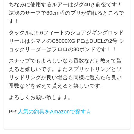
ちなみに使用するルアーはジグ40ｇ前後です！
フ
遠浅のサーフで80cm程のブリが釣れるところで
で
す！
ブ
タックルは9.6フィートのショアジギングロッド
リ
リールはシマノのC5000XG PEはDUELの2号 シ
を
ョックリーダーはフロロの30ポンドです！！
狙
い
スナップでもよろしいなら番数なども教えて貰
えると嬉しいです。またスプリットリングとソ
た
リッドリングが良い場合も同様に選んだら良い
い
番数などを教えて貰えると嬉しいです。
と
思
よろしくお願い致します。
う
PR:
人気の釣具をAmazonで探す☆
ん
で
す