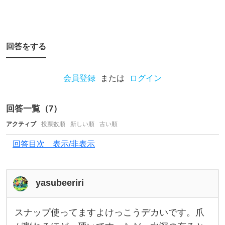
か
？
ち
な
回答をする
み
に
会員登録
または
ログイン
使
用
回答一覧（
7
）
す
アクティブ
投票数順
新しい順
古い順
る
回答目次 表示/非表示
ル
ア
ー
yasubeeriri
は
スナップ使ってますよけっこうデカいです。爪
ス