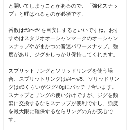
ッ
と開いてしまうことがあるので、「強化スナッ
プ
で
プ」と呼ばれるものが必須です。
も
O
K
で
番数は#3〜#4を目安にするといいですね。おす
す
すめはスタジオオーシャンマークのオーシャン
が
、
スナップやがまかつの音速パワースナップ。強
ブ
リ
度があり、ジグをしっかり保持してくれます。
相
手
な
スプリットリングとソリッドリングを使う場
ら
必
合、スプリットリングは#4〜#5、ソリッドリン
ず
強
グは#3くらいがジグ40gにバッチリ合います。
度
の
スナップとリングの使い分けですが、ジグを頻
高
繁に交換するならスナップが便利ですし、強度
い
も
を最大限に確保するならリングの方が安心で
の
を
す。
選
び