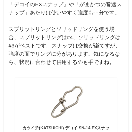
c
「デコイのEXスナップ」や「がまかつの音速ス
m
の
ナップ」あたりは使いやすく強度も十分です。
ブ
リ
と
な
スプリットリングとソリッドリングを使う場
る
合、スプリットリングは#4、ソリッドリングは
と
、
#3がベストです。スナップは交換が楽ですが、
引
き
強度の面でリングに分があります。気になるな
も
強
ら、状況に合わせて併用するのも手ですね。
烈
で
す
か
ら
、
ス
ナ
ッ
プ
の
強
カツイチ(KATSUICHI) デコイ SN-14 EXスナッ