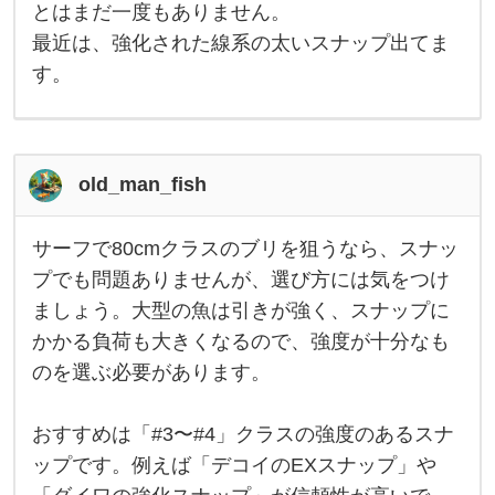
ィ
とはまだ一度もありません。
ン
ガ
最近は、強化された線系の太いスナップ出てま
ー
フ
す。
ィ
ッ
ト
L
L
、
old_man_fish
ま
た
は
サーフで80cmクラスのブリを狙うなら、スナッ
カ
サ
ル
ー
プでも問題ありませんが、選び方には気をつけ
テ
フ
ィ
ましょう。大型の魚は引きが強く、スナップに
で
バ
8
ダ
かかる負荷も大きくなるので、強度が十分なも
0
イ
c
のを選ぶ必要があります。
レ
m
ク
ク
ト
ラ
おすすめは「#3〜#4」クラスの強度のあるスナ
ス
の
ップです。例えば「デコイのEXスナップ」や
ブ
リ