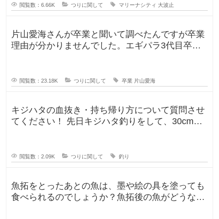
閲覧数：6.66K
つりに関して
マリーナシティ
大波止
片山愛海さんが卒業と聞いて調べたんですが卒業
理由が分かりませんでした。エギパラ3代目卒業
回でポストは見かけたのですが、卒
閲覧数：23.18K
つりに関して
卒業
片山愛海
キジハタの血抜き・持ち帰り方について質問させ
てください！ 先日キジハタ釣りをして、30cm台
が2匹釣れたのですが、凍ら
閲覧数：2.09K
つりに関して
釣り
魚拓をとったあとの魚は、墨や絵の具を塗っても
食べられるのでしょうか？魚拓後の魚がどうなる
のか気になります。 SNSだっ