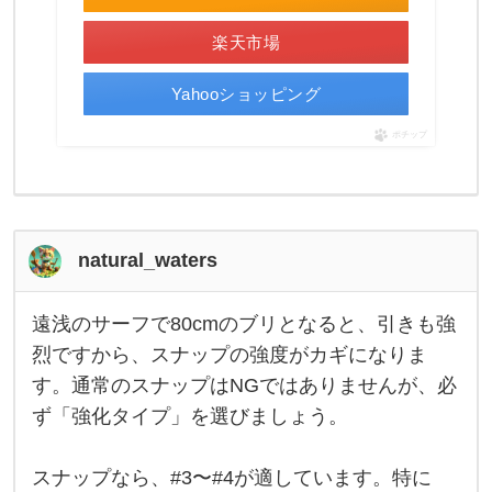
楽天市場
Yahooショッピング
ポチップ
natural_waters
遠浅のサーフで80cmのブリとなると、引きも強
遠
浅
烈ですから、スナップの強度がカギになりま
の
す。通常のスナップはNGではありませんが、必
サ
ー
ず「強化タイプ」を選びましょう。
フ
で
8
0
スナップなら、#3〜#4が適しています。特に