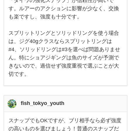
「ダイワの強化スナップ」が信頼性が高いで
を
狙
す。ルアーのアクションに影響が少なく、交換
う
も楽ですし、強度も十分です。
な
ら
、
ス
スプリットリングとソリッドリングを使う場合
ナ
ッ
は、ジグ40gクラスならスプリットリングは
プ
#4、ソリッドリングは#3を選べば問題ありませ
で
も
ん。特にショアジギングは魚のサイズが予測で
問
題
きないので、過信せず強度重視で選ぶことが大
あ
り
切です。
ま
せ
ん
が
、
fish_tokyo_youth
スナップでもOKですが、ブリ相手なら必ず強度
ス
ナ
の高いものを選びましょう！普通のスナップだ