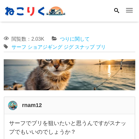
Me
閲覧数：2.03K
つりに関して
サーフ
ショアジギング
ジグ
スナップ
ブリ
rnam12
サーフでブリを狙いたいと思うんですがスナッ
サ
プでもいいのでしょうか？
ー