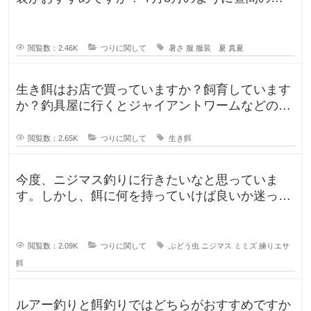
温が35℃になるような暑い日に
閲覧数：2.46K
つりに関して
暑さ
服
服装 夏
真夏
生き餌はお店で買っていますか？飼育しています
か？釣具屋に行くとジャイアントワームなどの生
き餌が販売していますが、買うより
閲覧数：2.65K
つりに関して
生き餌
今度、ニジマス釣りに行きたいなと思っていま
す。しかし、餌に何を持っていけば良いか迷って
います。今持っていく予定のものは、
閲覧数：2.09K
つりに関して
ぶどう虫
ニジマス
ミミズ
練りエサ
餌
ルアー釣りと餌釣りではどちらがおすすめですか