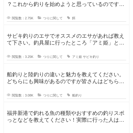
？これから釣りを始めようと思っているのです
が、ルアー釣りと餌釣りでは使う釣り
閲覧数：2.75K
つりに関して
餌
サビキ釣りのエサでオススメのエサがあれば教え
て下さい。釣具屋に行ったところ「アミ姫」とい
う商品があり、「ほのかに香るフル
閲覧数：3.25K
つりに関して
アミ姫
サビキ釣り
船釣りと陸釣りの違いと魅力を教えてください。
どちらにも興味があるのですが皆さんはどちらが
好きですか？船釣りと陸釣りでは釣
閲覧数：3.08K
つりに関して
船釣り
福井新港で釣れる魚の種類やおすすめの釣りスポ
っとなどを教えてください！実際に行った人はど
んな釣果がありましたか？5月のG