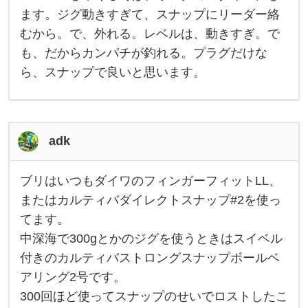
い
れ
で
た
ます。ジグ動きすぎて、スナップにリーダー絡
す
線
むから。で、外れる。レベルは、動きすぎ。で
。
系
た
の
も、だからカンパチが釣れる。プラグだけな
だ
太
い
ら、スナップで良いと思います。
ス
ナ
ッ
プ
出
て
adk
る
か
ら
。
ブリはいつもダイワのフィンガーフィットLL、
ブ
ブ
リ
またはカルティバダイレクトスナップ#2を使っ
リ
は
な
てます。
い
ら
つ
、
中深海で300gとかのジグを使うときはスイベル
も
ス
ダ
ナ
付きのカルティバストロングスナップボールベ
イ
ッ
ワ
アリング2号です。
プ
の
使
300回ほど使ってスナップのせいでロストしたこ
フ
っ