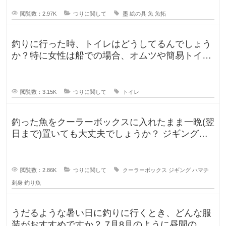
閲覧数：2.97K
つりに関して
墨
絵の具
魚
魚拓
釣りに行った時、トイレはどうしてるんでしょう
か？特に女性は船での場合、オムツや簡易トイレ
などで済ます形になるのでしょうか
閲覧数：3.15K
つりに関して
トイレ
釣った魚をクーラーボックスに入れたまま一晩(翌
日まで)置いても大丈夫でしょうか？ ジギングに
よく行きますが、普段は朝便
閲覧数：2.86K
つりに関して
クーラーボックス
ジギング
ハマチ
刺身
釣り魚
うだるような暑い日に釣りに行くとき、どんな服
装がおすすめですか？ 7月8月のように昼間の気