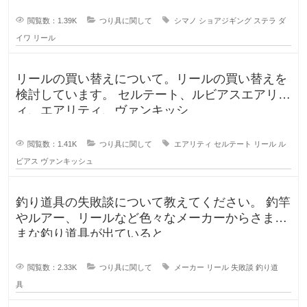
閲覧数：1.39K
つり具に関して
シマノ
ショアジギング
ステラ
ダ
イワ
リール
リールの買い替えについて。リールの買い替えを
検討しています。 セルテート、ルビアスエアリテ
ィ、エアリティ、ヴァンキッシ
閲覧数：1.41K
つり具に関して
エアリティ
セルテート
リール
ル
ビアス
ヴァンキッシュ
釣り道具の失敗談について教えてください。 釣竿
やルアー、リールなど色々なメーカーからさまざ
まな釣り道具が出ていると
閲覧数：2.33K
つり具に関して
メーカー
リール
失敗談
釣り道
具