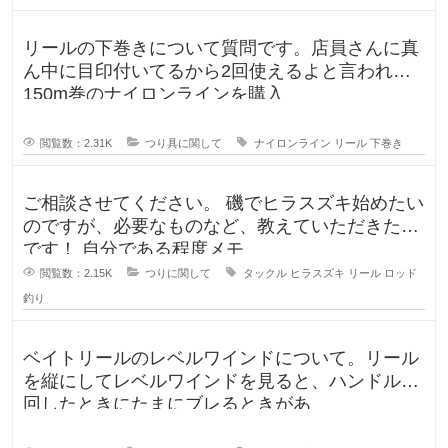
リールの下巻きについて質問です。店員さんに真
ん中に目印付いてるから2回使えるよと言われ、
150m巻のナイロンラインを購入
閲覧数：2.31K
つり具に関して
ナイロンライン
リール
下巻き
ご相談させてください。 磯でヒラスズキ始めたい
のですが、必要なものなど、教えていただきたい
です！ 自分である程度メモ
閲覧数：2.15K
つりに関して
タックル
ヒラスズキ
リール
ロッド
釣り
ベイトリールのレベルワインドについて。リール
を縦にしてレベルワインドを見ると、ハンドルを
回したときにたまにブレるときがあ