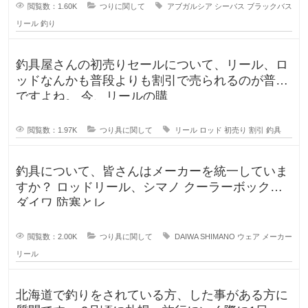
閲覧数：1.60K
つりに関して
アブガルシア
シーバス
ブラックバス
リール
釣り
釣具屋さんの初売りセールについて、リール、ロ
ッドなんかも普段よりも割引で売られるのが普通
ですよね。 今、リールの購
閲覧数：1.97K
つり具に関して
リール
ロッド
初売り
割引
釣具
釣具について、皆さんはメーカーを統一していま
すか？ ロッドリール、シマノ クーラーボックス
ダイワ 防寒とレ
閲覧数：2.00K
つり具に関して
DAIWA
SHIMANO
ウェア
メーカー
リール
北海道で釣りをされている方、した事がある方に