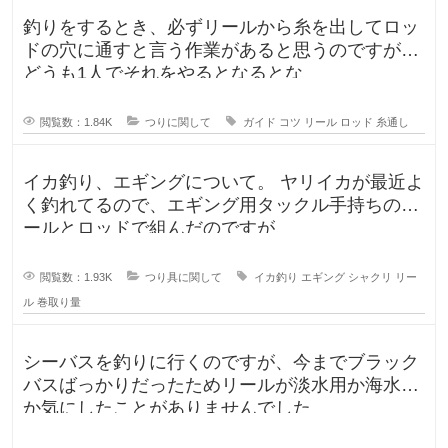
釣りをするとき、必ずリールから糸を出してロッ
ドの穴に通すと言う作業があると思うのですが、
どうも1人でそれをやるとなるとな
閲覧数：1.84K
つりに関して
ガイド
コツ
リール
ロッド
糸通し
イカ釣り、エギングについて。 ヤリイカが最近よ
く釣れてるので、エギング用タックル手持ちのリ
ールとロッドで組んだのですが
閲覧数：1.93K
つり具に関して
イカ釣り
エギング
シャクリ
リー
ル
巻取り量
シーバスを釣りに行くのですが、今までブラック
バスばっかりだったためリールが淡水用か海水用
か気にしたことがありませんでした