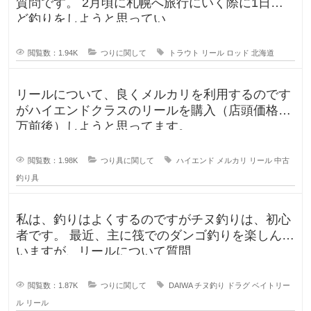
質問です。 2月頃に札幌へ旅行にいく際に1日ほ
ど釣りをしようと思ってい
閲覧数：1.94K
つりに関して
トラウト
リール
ロッド
北海道
リールについて、良くメルカリを利用するのです
がハイエンドクラスのリールを購入（店頭価格8
万前後）しようと思ってます。
閲覧数：1.98K
つり具に関して
ハイエンド
メルカリ
リール
中古
釣り具
私は、釣りはよくするのですがチヌ釣りは、初心
者です。 最近、主に筏でのダンゴ釣りを楽しんで
いますが、リールについて質問
閲覧数：1.87K
つりに関して
DAIWA
チヌ釣り
ドラグ
ベイトリー
ル
リール