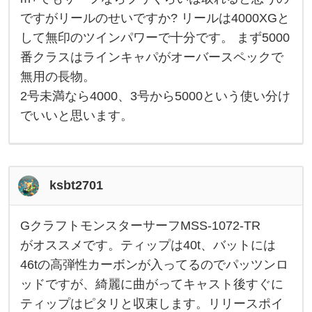
購
サ
ですがリールのせいですか? リールは4000XGと
入
は
ド
して無印のツインパワーで十分です。 まず5000
を
ラ
グ
番クラスはラインキャパがオーバースペックで
検
を
多
無用の長物。
用
2号未満なら4000、3号から5000という使い分け
す
る
でいいと思います。
よ
う
に
で
き
て
ksbt2701
い
て
m
+
GクラフトモンスターサーフMSS-1072-TR
で
G
も
ク
がオススメです。ティップは40t、バットには
サ
ラ
46tの高弾性カーボンが入ってるのでパッツンロ
ー
フ
フ
ト
ッドですが、綺麗に曲がってキャスト後すぐに
な
モ
ら
ン
ティップはピタリと収束します。リリースポイ
ブ
ス