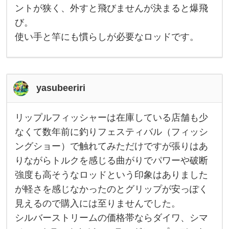
リ
タ
ントが狭く、外すと飛びませんが決まると爆飛
く
ー
び。
ら
サ
い
ー
使い手と竿にも慣らしが必要なロッドです。
は
フ
M
S
S
-
1
yasubeeriri
0
7
2
-
リップルフィッシャーは在庫している店舗も少
T
リ
R
ッ
なくて数年前に釣りフェスティバル（フィッシ
が
プ
ングショー）で触れてみただけですが張りはあ
オ
ル
ス
フ
りながらトルクを感じる曲がりでパワーや破断
ス
ィ
メ
ッ
強度も高そうなロッドという印象はありました
で
シ
す
ャ
が軽さを感じなかったのとグリップが安っぽく
。
ー
見えるので購入には至りませんでした。
テ
は
在
シルバーストリームの価格帯ならダイワ、シマ
庫
し