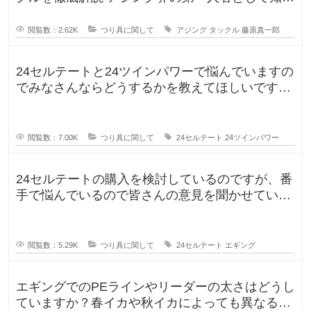
れる藤原真一郎さん。関西を拠
閲覧数：2.62K
つり具に関して
アジング
タックル
藤原真一郎
24セルテートと24ツインパワーで悩んでいますの
でみなさんならどうするかを教えてほしいです。
今までずっとダイワのリール
閲覧数：7.00K
つり具に関して
24セルテート
24ツインパワー
24セルテートの購入を検討しているのですが、番
手で悩んでいるので皆さんの意見を聞かせていた
だければと思い投稿します。LT
閲覧数：5.29K
つり具に関して
24セルテート
エギング
エギングでのPEラインやリーダーの太さはどうし
ていますか？春イカや秋イカによっても異なると