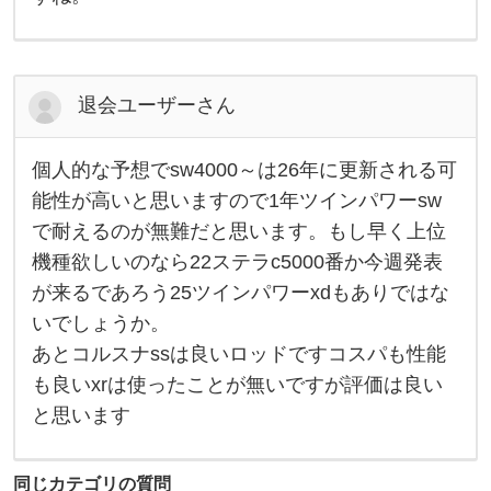
か
も
で
す
。
前
退会ユーザーさん
2
0
出
た
個人的な予想でsw4000～は26年に更新される可
個
の
人
能性が高いと思いますので1年ツインパワーsw
で
的
と
で耐えるのが無難だと思います。もし早く上位
な
り
予
あ
機種欲しいのなら22ステラc5000番か今週発表
想
え
で
ず
が来るであろう25ツインパワーxdもありではな
s
今
w
いでしょうか。
年
4
は
あとコルスナssは良いロッドですコスパも性能
0
オ
0
も良いxrは使ったことが無いですが評価は良い
0
～
と思います
は
2
6
年
同じカテゴリの質問