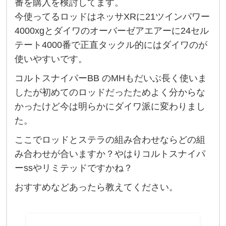
番を購入を検討してます。
ア
今使ってるロッドはネッサXRに21ツインパワー
ジ
4000xgとダイワのオーバーゼアエアーに24セル
ギ
テート4000番で正直タックル的にはダイワのが
ロ
使いやすいです。
ッ
コルトスナイパーBB のMHもだいぶ長く使いま
ド
したが初めてのロッドだったためよく分からな
と
かったけど今は明らかにダイワ派に変わりまし
リ
た。
ー
ここでロッドとステラの組み合わせならどの組
ル
み合わせが合いますか？やはりコルトスナイパ
に
ーssやリミテッドですかね？
つ
おすすめなどあったら教えてください。
い
て
、