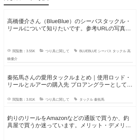
に
更
新
さ
高橋優介さん（BlueBlue）のシーバスタックル・
れ
る
リールについて知りたいです。参考URLの写真の
可
ロッドやリールが気にな
能
性
が
高
閲覧数：3.55K
つり具に関して
BLUEBLUE
シーバス
タックル
高
い
橋優介
と
思
い
ま
秦拓馬さんの愛用タックルまとめ｜使用ロッド・
す
リールとルアーの購入先 プロアングラーとして、
そして人気釣りYouTube
閲覧数：3.81K
つり具に関して
タックル
秦拓馬
釣りのリールをAmazonなどの通販で買うか、釣
具屋で買うか迷っています。メリット・デメリッ
トを教えてください。 この間