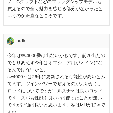
ノ、Gクラフトなどのフラッグシップモデルも
て
い
買えるので全く魅力を感じる部分がなかったと
る
いうのが正直なところです。
店
舗
も
少
な
く
て
adk
数
年
前
今年はsw4000番は出ないかもです。前20出たの
に
今
釣
年
でとりあえず今年はオフショア用がメインにな
り
は
フ
るんではないかと。
s
ェ
w
sw4000～は26年に更新される可能性が高いとみ
ス
4
テ
0
てます。ツインパワーで耐えるのがよいかも。
ィ
0
0
ロッドについてですがコルスナssは良いロッド
番
ですコスパも性能も良いxrは使ったことが無い
は
出
ですが評価は良いと思います。私はMHが好きで
な
い
すね。