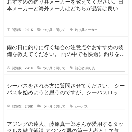
おすすめの釣り具メーカーを教えてください。日
本メーカーと海外メーカはどちらが品質は良いで
すか？日本で釣りをするならやはり
閲覧数：2.91K
つり具に関して
釣り具メーカー
雨の日に釣りに行く場合の注意点やおすすめの装
備を教えてください。 雨の中でも快適に釣りを楽
しむための防水アイテムや、雨の
閲覧数：2.41K
つり具に関して
初心者
釣り具
シーバスをされる方に質問させてください。 シー
バスを始めようと思うのですが、シーバスロッド
を選定中です！ ヤマガブランク
閲覧数：2.36K
つり具に関して
シーバス
アジングの達人、藤原真一郎さんが愛用するタッ
クルを徹底解説 アジング界の第一人者として知ら