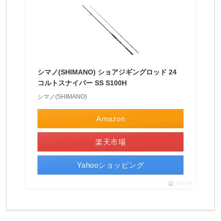
今
週
の
発
表
シマノ(SHIMANO) ショアジギングロッド 24
コルトスナイパー SS S100H
で
シマノ(SHIMANO)
新
し
Amazon
い
楽天市場
シ
マ
Yahooショッピング
ノ
ポチップ
リ
ー