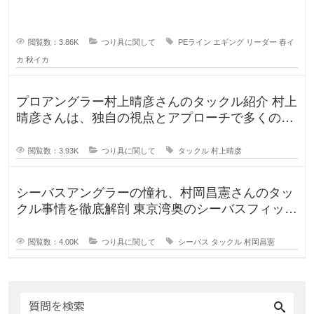
思いますし、釣りに行く時期によ
閲覧数：3.86K
つり具に関して
PEライン
エギング
リーダー
春イ
カ
秋イカ
プロアングラー村上晴彦さんのタックル紹介 村上
晴彦さんは、独自の視点とアプローチで多くのフ
ァンを魅了するプロフェッ
閲覧数：3.93K
つり具に関して
タックル
村上晴彦
シーバスアングラーの憧れ、村岡昌憲さんのタッ
クル事情を徹底解剖 東京湾奥のシーバスフィッシ
ングを牽引し続ける村岡昌
閲覧数：4.00K
つり具に関して
シーバス
タックル
村岡昌憲