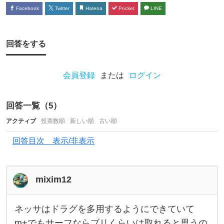
ル
Facebook
Twitter
Hatena
Pocket
LINE
で
ス
テ
回答をする
ラ
が
会員登録
または
ログイン
出
た
回答一覧（
5
）
ら
アクティブ
投票数順
新しい順
古い順
4
回答目次 表示/非表示
0
0
0
mixim12
番
を
ネッサはドラグを多用するようにできていて
ネ
ッ
m+でもサーフならブリくらいは取れると思うの