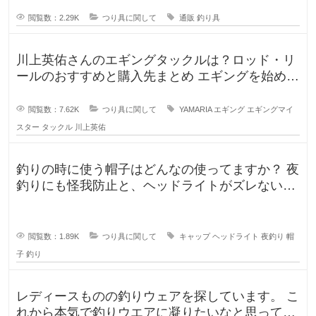
閲覧数：2.29K
つり具に関して
通販
釣り具
川上英佑さんのエギングタックルは？ロッド・リ
ールのおすすめと購入先まとめ エギングを始めよ
うと思うのですが、形から入る
閲覧数：7.62K
つり具に関して
YAMARIA
エギング
エギングマイ
スター
タックル
川上英佑
釣りの時に使う帽子はどんなの使ってますか？ 夜
釣りにも怪我防止と、ヘッドライトがズレないよ
うに被っていたんですが、普
閲覧数：1.89K
つり具に関して
キャップ
ヘッドライト
夜釣り
帽
子
釣り
レディースものの釣りウェアを探しています。 こ
れから本気で釣りウエアに凝りたいなと思ってい