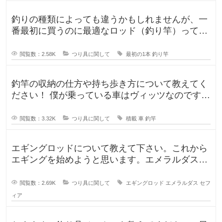
釣りの種類によっても違うかもしれませんが、一
番最初に買うのに最適なロッド（釣り竿）ってど
ういったロッドでしょうか？もしか
閲覧数：2.58K
つり具に関して
最初の1本
釣り竿
釣竿の収納の仕方や持ち歩き方について教えてく
ださい！ 僕が乗っている車はヴィッツなのです
が、車に釣竿は積めるのか、普段
閲覧数：3.32K
つり具に関して
積載
車
釣竿
エギングロッドについて教えて下さい。これから
エギングを始めようと思います。エメラルダスや
セフィアが無難なのかなと思います
閲覧数：2.69K
つり具に関して
エギングロッド
エメラルダス
セフ
ィア