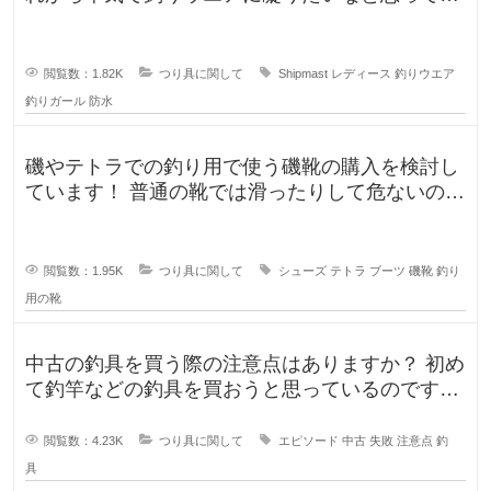
るのですが、しっかり防水もで
閲覧数：1.82K
つり具に関して
Shipmast
レディース
釣りウエア
釣りガール
防水
磯やテトラでの釣り用で使う磯靴の購入を検討し
ています！ 普通の靴では滑ったりして危ないの
で、専用に買おうと考えていますが
閲覧数：1.95K
つり具に関して
シューズ
テトラ
ブーツ
磯靴
釣り
用の靴
中古の釣具を買う際の注意点はありますか？ 初め
て釣竿などの釣具を買おうと思っているのです
が、釣具ってなかなか値が張りま
閲覧数：4.23K
つり具に関して
エピソード
中古
失敗
注意点
釣
具