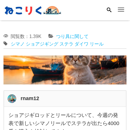
Me
閲覧数：1.39K
つり具に関して
シマノ
ショアジギング
ステラ
ダイワ
リール
rnam12
ショアジギロッドとリールについて、今週の発
シ
表で新しいシマノリールでステラが出たら4000
ョ