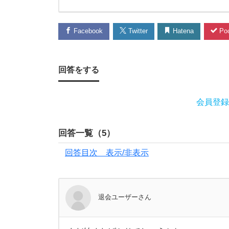
具
Facebook
Twitter
Hatena
Poc
に
つ
回答をする
い
会員登録
て
。
回答一覧（
5
）
回答目次 表示/非表示
中
2
退会ユーザーさん
の