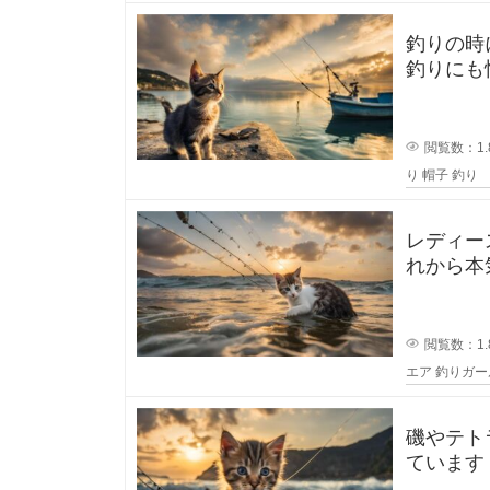
よ
釣りの時
釣りにも
う
うに被っ
で
閲覧数：1.
す
り
帽子
釣り
。
レディー
れから本
…
るのです
と
閲覧数：1.
エア
釣りガー
、
磯やテト
言
ています
で、専用