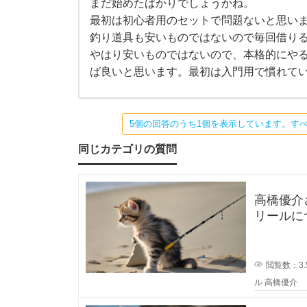
息
まだ始めたばかりでしょうかね。
ま
最初は初心者用のセットで問題ないと思い
だ
始
子
釣り道具も安いものではないので毎回借り
め
た
やはり安いものではないので、本格的にや
ば
が
ば良いと思います。最初は入門用で慣れて
か
り
で
最
し
ょ
5個の回答のうち1個を表示しています。す
う
近
か
同じカテゴリの質問
ね
。
友
最
初
は
達
高橋優介さ
初
リールに
心
者
ロッドや
と
用
の
セ
遊
閲覧数：3.
ッ
ル
高橋優介
ト
で
ぶ
問