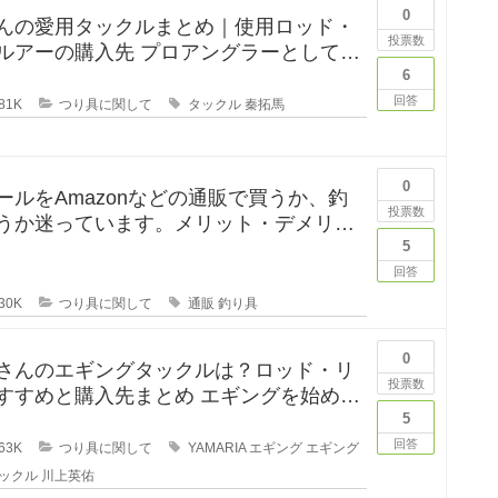
0
んの愛用タックルまとめ｜使用ロッド・
投票数
購入先 プロアングラーとして、
釣りYouTube
6
回答
81K
つり具に関して
タックル
秦拓馬
0
ールをAmazonなどの通販で買うか、釣
投票数
うか迷っています。メリット・デメリッ
てください。 この間
5
回答
30K
つり具に関して
通販
釣り具
0
さんのエギングタックルは？ロッド・リ
投票数
めと購入先まとめ エギングを始めよ
のですが、形から入る
5
回答
63K
つり具に関して
YAMARIA
エギング
エギング
ックル
川上英佑