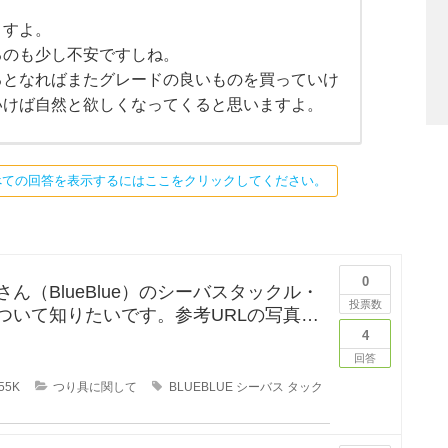
ますよ。
るのも少し不安ですしね。
るとなればまたグレードの良いものを買っていけ
いけば自然と欲しくなってくると思いますよ。
べての回答を表示するにはここをクリックしてください。
0
ん（BlueBlue）のシーバスタックル・
投票数
ついて知りたいです。参考URLの写真の
リールが気にな
4
回答
55K
つり具に関して
BLUEBLUE
シーバス
タック