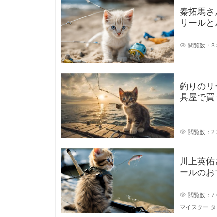
題
秦拓馬さ
な
時
リールとルアーの
い
と
そして人気
思
に
閲覧数：3.
釣
釣りのリ
り
具屋で買
トを教え
を
し
閲覧数：2.
て
川上英佑
ールのおすす
い
うと思う
閲覧数：7.
る
マイスター
タ