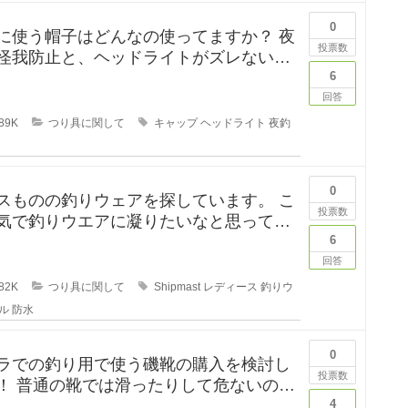
0
に使う帽子はどんなの使ってますか？ 夜
投票数
怪我防止と、ヘッドライトがズレないよ
ていたんですが、普
6
回答
89K
つり具に関して
キャップ
ヘッドライト
夜釣
0
スものの釣りウェアを探しています。 こ
投票数
気で釣りウエアに凝りたいなと思ってい
が、しっかり防水もで
6
回答
82K
つり具に関して
Shipmast
レディース
釣りウ
ル
防水
0
ラでの釣り用で使う磯靴の購入を検討し
投票数
！ 普通の靴では滑ったりして危ないの
に買おうと考えていますが
4