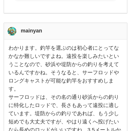
mainyan
わかります。釣竿を選ぶのは初心者にとってな
わ
か
かなか難しいですよね。遠投を楽しみたいとい
り
うことなので、砂浜や堤防からの釣りを考えて
ま
す
いるんですかね。そうなると、サーフロッドや
。
釣
ロングキャストが可能な釣竿をおすすめしま
竿
を
す。
選
サーフロッドは、その名の通り砂浜からの釣り
ぶ
の
に特化したロッドで、長さもあって遠投に適し
は
初
ています。堤防からの釣りであれば、もう少し
心
者
短めでも大丈夫ですが、やはり遠くへ投げたい
に
なら長めのロッドがいいですね。3.5メートルか
と