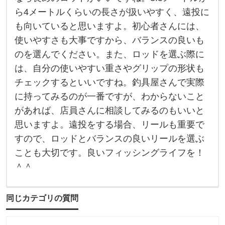
っ
ら4メートルくらいの長さが扱いやすく、遠投に
て
な
も向いていると思いますよ。初心者さんには、
か
な
使いやすさも大事ですから、バランスの良いも
か
のを選んでください。また、ロッドを選ぶ際に
難
し
は、自分の使いやすい重さやグリップの形状も
い
で
チェックするといいですね。釣具屋さんで実際
す
よ
に持ってみるのが一番ですが、わからないこと
ね
があれば、店員さんに相談してみるのもいいと
。
遠
思いますよ。遠投をする場合、リールも重要で
投
を
すので、ロッドとバランスの良いリールを選ぶ
ことも大切です。良いフィッシングライフを！
＾＾
同じカテゴリの質問