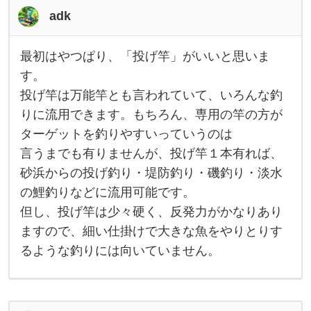
は
adk
ロ
ッ
ド
を
最初はやつぱり、「投げ竿」がいいと思いま
最
買
初
す。
え
は
る
投げ竿は万能竿とも言われていて、いろんな釣
や
よ
つ
う
りに流用できます。もちろん、専用の竿の方が
ぱ
に
り
お
ターゲットを釣りやすいっていうのは
、
金
「
言うまでも有りませんが、投げ竿１本有れば、
を
投
砂浜からの投げ釣り・堤防釣り・磯釣り・淡水
げ
竿
の鯉釣りなどに流用可能です。
」
が
但し、投げ竿は少々硬く、反発力がかなりあり
い
い
ますので、細い仕掛けで大きな魚をやりとりす
と
るような釣りには向いていません。
思
い
ま
す
。
投