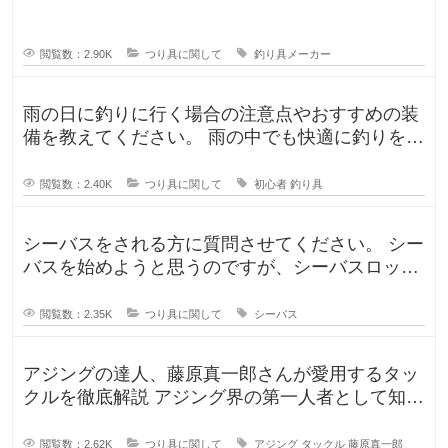
すか？日本で釣りをするならやはり
閲覧数：2.90K
つり具に関して
釣り具メーカー
雨の日に釣りに行く場合の注意点やおすすめの装
備を教えてください。 雨の中でも快適に釣りを楽
しむための防水アイテムや、雨の
閲覧数：2.40K
つり具に関して
初心者
釣り具
シーバスをされる方に質問させてください。 シー
バスを始めようと思うのですが、シーバスロッド
を選定中です！ ヤマガブランク
閲覧数：2.35K
つり具に関して
シーバス
アジングの達人、藤原真一郎さんが愛用するタッ
クルを徹底解説 アジング界の第一人者として知ら
れる藤原真一郎さん。関西を拠
閲覧数：2.62K
つり具に関して
アジング
タックル
藤原真一郎