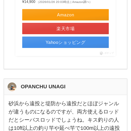
¥14,900
（2026/01/26 20:03時点 | Amazon調べ）
竿
の
種
Amazon
類
を
選
楽天市場
ぶ
Yahooショッピング
ポチップ
OPANCHU UNAGI
砂浜から遠投と堤防から遠投だとほぼジャンル
砂
浜
が違うものになるのですが、両方使えるロッド
か
だとシーバスロッドでしょうね。キス釣りの人
ら
遠
は10ft以上の釣り竿や延べ竿で100m以上の遠投
投