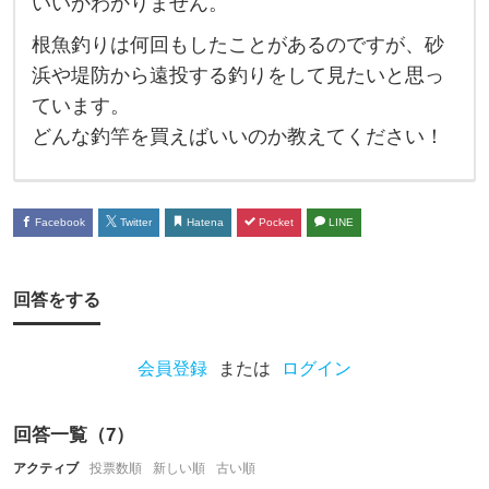
いいかわかりません。
の
根魚釣りは何回もしたことがあるのですが、砂
釣
浜や堤防から遠投する釣りをして見たいと思っ
竿
ています。
っ
どんな釣竿を買えばいいのか教えてください！
て
あ
り
Facebook
Twitter
Hatena
Pocket
LINE
ま
す
回答をする
か
？
会員登録
または
ログイン
こ
れ
回答一覧（
7
）
か
アクティブ
投票数順
新しい順
古い順