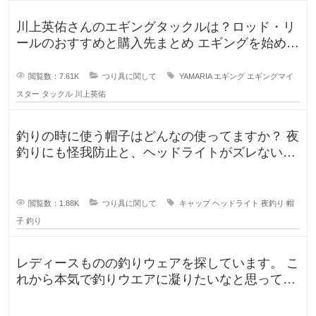
川上英佑さんのエギングタックルは？ロッド・リ
ールのおすすめと購入先まとめ エギングを始めよ
うと思うのですが、形から入る
閲覧数：7.61K
つり具に関して
YAMARIA
エギング
エギングマイ
スター
タックル
川上英佑
釣りの時に使う帽子はどんなの使ってますか？ 夜
釣りにも怪我防止と、ヘッドライトがズレないよ
うに被っていたんですが、普
閲覧数：1.88K
つり具に関して
キャップ
ヘッドライト
夜釣り
帽
子
釣り
レディースものの釣りウェアを探しています。 こ
れから本気で釣りウエアに凝りたいなと思ってい
るのですが、しっかり防水もで