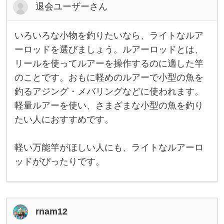
げ
退会ユーザーさん
竿
は
万
いろいろな小物を釣りたいなら、ライトなルア
能
い
竿
ろ
ーロッドを選びましょう。ルアーロッドとは、
と
い
も
リールを使ってルアーを操作するのに適した竿
ろ
言
な
のことです。おもに軽めのルアーで小型の魚を
わ
小
物
釣るアジング・メバリングなどに使われます。
を
釣
軽量ルアーを使い、さまざまな小型の魚を釣り
り
たい人におすすめです。
た
い
な
ら
軽い万能竿がほしい人にも、ライトなルアーロ
、
ラ
ッドがぴったりです。
イ
ト
な
ル
ア
ー
rnam12
ロ