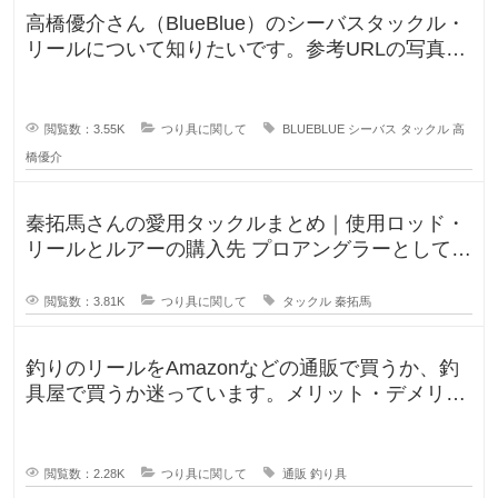
高橋優介さん（BlueBlue）のシーバスタックル・
リールについて知りたいです。参考URLの写真の
ロッドやリールが気にな
閲覧数：3.55K
つり具に関して
BLUEBLUE
シーバス
タックル
高
橋優介
秦拓馬さんの愛用タックルまとめ｜使用ロッド・
リールとルアーの購入先 プロアングラーとして、
そして人気釣りYouTube
閲覧数：3.81K
つり具に関して
タックル
秦拓馬
釣りのリールをAmazonなどの通販で買うか、釣
具屋で買うか迷っています。メリット・デメリッ
トを教えてください。 この間
閲覧数：2.28K
つり具に関して
通販
釣り具