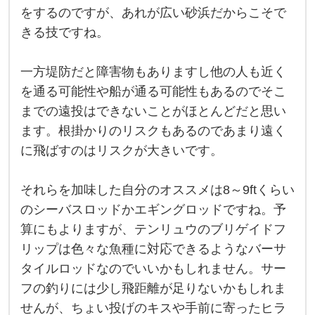
と
をするのですが、あれが広い砂浜だからこそで
堤
防
きる技ですね。
か
ら
遠
一方堤防だと障害物もありますし他の人も近く
投
だ
を通る可能性や船が通る可能性もあるのでそこ
と
ほ
までの遠投はできないことがほとんどだと思い
ぼ
ます。根掛かりのリスクもあるのであまり遠く
ジ
ャ
に飛ばすのはリスクが大きいです。
ン
ル
が
違
それらを加味した自分のオススメは8～9ftくらい
う
のシーバスロッドかエギングロッドですね。予
も
の
算にもよりますが、テンリュウのブリゲイドフ
に
な
リップは色々な魚種に対応できるようなバーサ
る
の
タイルロッドなのでいいかもしれません。サー
で
フの釣りには少し飛距離が足りないかもしれま
す
が
せんが、ちょい投げのキスや手前に寄ったヒラ
、