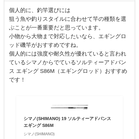
ッ
ド
個人的に、釣竿選びには
を
個
選
人
狙う魚や釣りスタイルに合わせて竿の種類を選
び
的
ま
ぶことが一番重要だと思っています。
に
し
、
ょ
小物から大物まで対応したいなら、エギングロ
釣
う
竿
ッド磯竿がおすすめですね。
。
選
ル
び
個人的には強度や耐久性が優れていると言われ
ア
に
ているシマノからでているソルティーアドバン
は
狙
ス エギング S86M（エギングロッド）おすすめ
う
魚
です！
や
釣
り
ス
タ
イ
ル
に
シマノ(SHIMANO) 19 ソルティーアドバンス
合
エギング S86M
わ
せ
シマノ(SHIMANO)
て