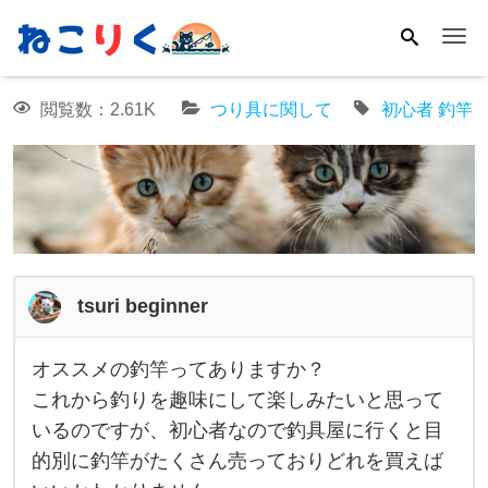
Me
閲覧数：2.61K
つり具に関して
初心者
釣竿
tsuri beginner
オススメの釣竿ってありますか？
オ
これから釣りを趣味にして楽しみたいと思って
ス
いるのですが、初心者なので釣具屋に行くと目
ス
的別に釣竿がたくさん売っておりどれを買えば
メ