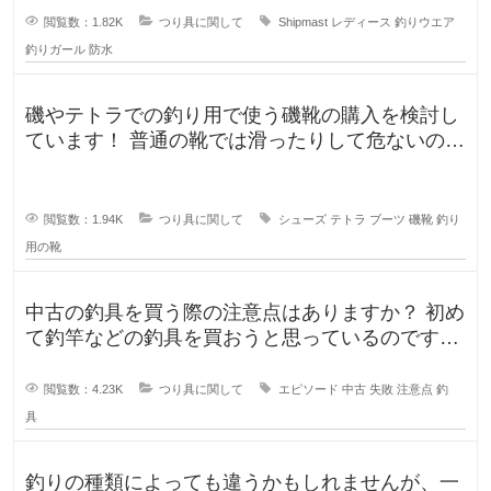
閲覧数：1.82K
つり具に関して
Shipmast
レディース
釣りウエア
釣りガール
防水
磯やテトラでの釣り用で使う磯靴の購入を検討し
ています！ 普通の靴では滑ったりして危ないの
で、専用に買おうと考えていますが
閲覧数：1.94K
つり具に関して
シューズ
テトラ
ブーツ
磯靴
釣り
用の靴
中古の釣具を買う際の注意点はありますか？ 初め
て釣竿などの釣具を買おうと思っているのです
が、釣具ってなかなか値が張りま
閲覧数：4.23K
つり具に関して
エピソード
中古
失敗
注意点
釣
具
釣りの種類によっても違うかもしれませんが、一