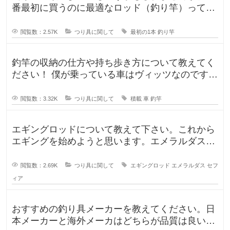
番最初に買うのに最適なロッド（釣り竿）ってど
ういったロッドでしょうか？もしか
閲覧数：2.57K
つり具に関して
最初の1本
釣り竿
釣竿の収納の仕方や持ち歩き方について教えてく
ださい！ 僕が乗っている車はヴィッツなのです
が、車に釣竿は積めるのか、普段
閲覧数：3.32K
つり具に関して
積載
車
釣竿
エギングロッドについて教えて下さい。これから
エギングを始めようと思います。エメラルダスや
セフィアが無難なのかなと思います
閲覧数：2.69K
つり具に関して
エギングロッド
エメラルダス
セフ
ィア
おすすめの釣り具メーカーを教えてください。日
本メーカーと海外メーカはどちらが品質は良いで