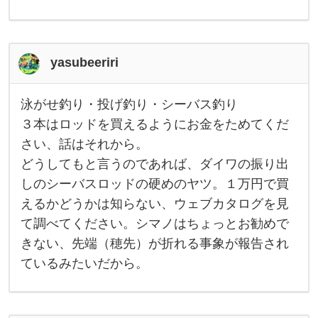
思
と
い
っ
う
も
て
の
は
い
yasubeeriri
あ
る
り
ま
泳がせ釣り・投げ釣り・シーバス釣り
の
せ
泳
ん
が
３本はロッドを買えるようにお金をためてくだ
で
。
せ
も
さい、話はそれから。
釣
す
っ
り
どうしてもと言うのであれば、ダイワの振り出
と
・
が
言
投
しのシーバスロッドの硬めのヤツ。１万円で買
え
、
げ
釣
えるかどうかは知らない、ウェブカタログを見
初
り
て調べてください。シマノはちょっとお勧めで
・
心
シ
きない、先端（穂先）が折れる事象が報告され
ー
者
バ
ているみたいだから。
ス
な
釣
り
の
３
本