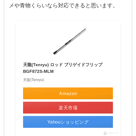
両
メや青物くらいなら対応できると思います。
天龍(Tenryu) ロッド ブリゲイドフリップ
BGF872S-MLM
天龍(Tenryu)
Amazon
楽天市場
Yahooショッピング
ポチップ