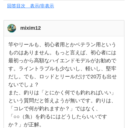
ら
回答目次 表示/非表示
釣
り
を
mixim12
趣
味
竿やリールも、初心者用とかベテラン用という
竿
に
や
ものはありません。もっと言えば、初心者には
リ
し
最初っから高額なハイエンドモデルがお勧めで
ー
ル
て
す。ライントラブルも少ないし、軽いし、堅牢
も
、
楽
だし。でも、ロッドとリールだけで20万も出せ
初
心
し
ないでしょ？
者
また、釣りは「とにかく何でも釣れればいい」
み
用
と
という質問だと答えようが無いです。釣りは、
た
か
ベ
「コレで何が釣れますか？」ではなく、
い
テ
ラ
「○○（魚）を釣るにはどうしたらいいです
と
ン
か？」が正解。
用