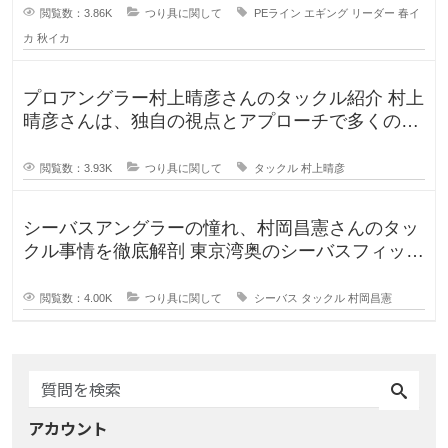
閲覧数：3.86K
つり具に関して
PEライン
エギング
リーダー
春イ
カ
秋イカ
プロアングラー村上晴彦さんのタックル紹介 村上
晴彦さんは、独自の視点とアプローチで多くのフ
ァンを魅了するプロフェッ
閲覧数：3.93K
つり具に関して
タックル
村上晴彦
シーバスアングラーの憧れ、村岡昌憲さんのタッ
クル事情を徹底解剖 東京湾奥のシーバスフィッシ
ングを牽引し続ける村岡昌
閲覧数：4.00K
つり具に関して
シーバス
タックル
村岡昌憲
アカウント