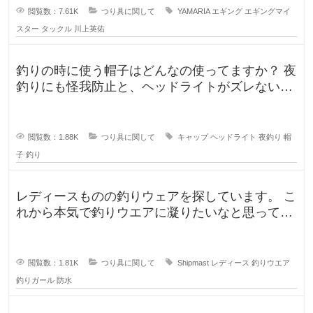
閲覧数：7.61K
つり具に関して
YAMARIA
エギング
エギングマイ
スター
タックル
川上英佑
釣りの時に使う帽子はどんなの使ってますか？ 夜
釣りにも怪我防止と、ヘッドライトがズレないよ
うに被っていたんですが、普
閲覧数：1.88K
つり具に関して
キャップ
ヘッドライト
夜釣り
帽
子
釣り
レディースものの釣りウェアを探しています。 こ
れから本気で釣りウエアに凝りたいなと思ってい
るのですが、しっかり防水もで
閲覧数：1.81K
つり具に関して
Shipmast
レディース
釣りウエア
釣りガール
防水