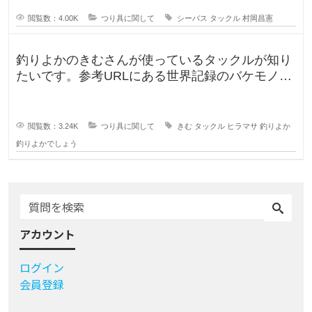
ングを牽引し続ける村岡昌
閲覧数：4.00K
つり具に関して
シーバス
タックル
村岡昌憲
釣りよかのきむさんが使っているタックルが知り
たいです。参考URLにある世界記録のバケモノヒ
ラマサを釣ったYouTubeの
閲覧数：3.24K
つり具に関して
きむ
タックル
ヒラマサ
釣りよか
釣りよかでしょう
アカウント
ログイン
会員登録