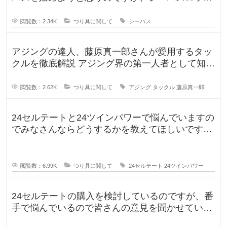
を選定中です！ ヤマガブランク
閲覧数：2.34K
つり具に関して
シーバス
アジングの達人、藤原真一郎さんが愛用するタッ
クルを徹底解説 アジング界の第一人者として知ら
れる藤原真一郎さん。関西を拠
閲覧数：2.62K
つり具に関して
アジング
タックル
藤原真一郎
24セルテートと24ツインパワーで悩んでいますの
でみなさんならどうするかを教えてほしいです。
今までずっとダイワのリール
閲覧数：6.99K
つり具に関して
24セルテート
24ツインパワー
24セルテートの購入を検討しているのですが、番
手で悩んでいるので皆さんの意見を聞かせていた
だければと思い投稿します。LT