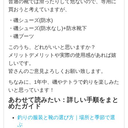
普通の靴では滑ったりして危ないので、専用に
テ
買おうと考えていますが、
ト
・磯シューズ(防水)
ラ
・磯シューズ(防水なし)+防水靴下
で
・磯ブーツ
の
このうち、どれがいいと思いますか？
釣
メリットデメリットや実際の使用感があれば嬉
り
しいです。
用
皆さんのご意見よろしくお願い致します。
で
ちなみに、1年中、磯やテトラで釣りを楽しみた
使
いと思っています！
う
あわせて読みたい：詳しい手順をまと
磯
めたガイド
靴
釣りの服装と靴の選び方｜場所と季節で選
の
ぶ
購