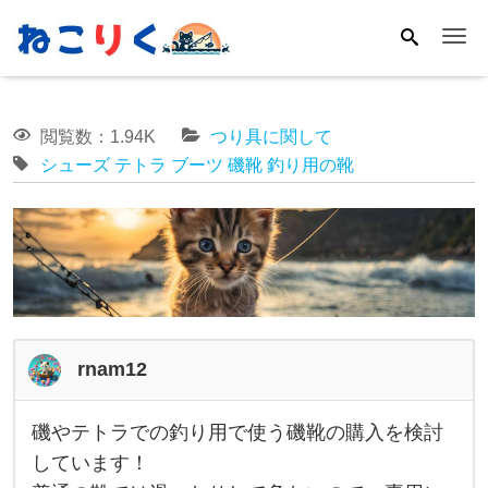
Me
閲覧数：1.94K
つり具に関して
シューズ
テトラ
ブーツ
磯靴
釣り用の靴
rnam12
磯やテトラでの釣り用で使う磯靴の購入を検討
磯
しています！
や