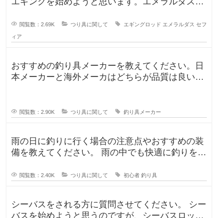
エギングを始めようと思います。エメラルダスや
セフィアが無難なのかなと思います
閲覧数：2.69K
つり具に関して
エギングロッド
エメラルダス
セフ
ィア
おすすめの釣り具メーカーを教えてください。日
本メーカーと海外メーカはどちらが品質は良いで
すか？日本で釣りをするならやはり
閲覧数：2.90K
つり具に関して
釣り具メーカー
雨の日に釣りに行く場合の注意点やおすすめの装
備を教えてください。 雨の中でも快適に釣りを楽
しむための防水アイテムや、雨の
閲覧数：2.40K
つり具に関して
初心者
釣り具
シーバスをされる方に質問させてください。 シー
バスを始めようと思うのですが、シーバスロッド