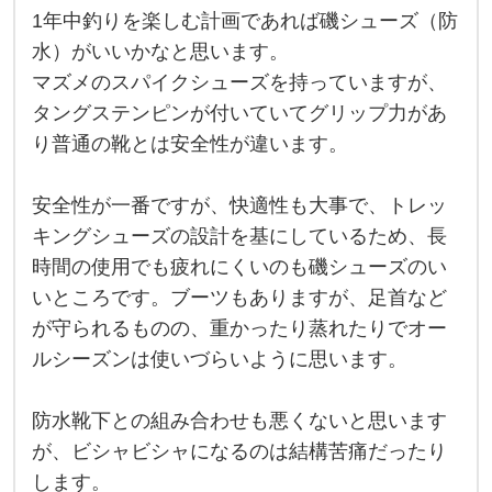
で
1年中釣りを楽しむ計画であれば磯シューズ（防
は
1
年
水）がいいかなと思います。
滑
中
マズメのスパイクシューズを持っていますが、
釣
っ
り
タングステンピンが付いていてグリップ力があ
を
た
楽
り普通の靴とは安全性が違います。
し
り
む
計
し
安全性が一番ですが、快適性も大事で、トレッ
画
で
て
キングシューズの設計を基にしているため、長
あ
危
れ
時間の使用でも疲れにくいのも磯シューズのい
ば
な
磯
いところです。ブーツもありますが、足首など
シ
い
が守られるものの、重かったり蒸れたりでオー
ュ
ー
の
ルシーズンは使いづらいように思います。
ズ
（
で
防
水
防水靴下との組み合わせも悪くないと思います
、
）
が、ビシャビシャになるのは結構苦痛だったり
が
専
い
します。
い