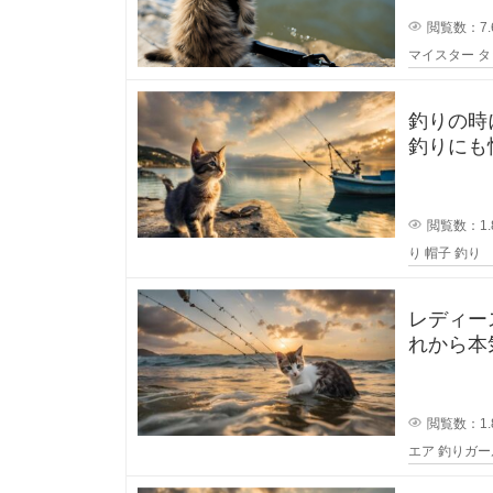
うと思う
し
閲覧数：7.
マイスター
タ
て
釣りの時
い
釣りにも
うに被っ
る
閲覧数：1.
の
り
帽子
釣り
で
レディー
す
れから本
るのです
が
閲覧数：1.
、
エア
釣りガー