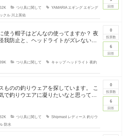
のですが、形から入る
回答
62K
つり具に関して
YAMARIA
エギング
エギング
ックル
川上英佑
0
に使う帽子はどんなの使ってますか？ 夜
投票数
怪我防止と、ヘッドライトがズレないよ
ていたんですが、普
6
回答
89K
つり具に関して
キャップ
ヘッドライト
夜釣
0
スものの釣りウェアを探しています。 こ
投票数
気で釣りウエアに凝りたいなと思ってい
が、しっかり防水もで
6
回答
82K
つり具に関して
Shipmast
レディース
釣りウ
ル
防水