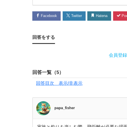
の
Facebook
Twitter
Hatena
Poc
飛
距
回答をする
離
会員登録
に
回答一覧（
5
）
つ
回答目次 表示/非表示
い
て
papa_fisher
、
家族と釣りを楽しむ際、飛距離が必要な場