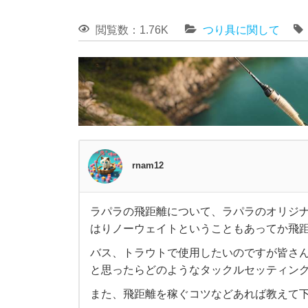
閲覧数：1.76K
つり具に関して
rnam12
ラパラの飛距離について、ラパラのオリジ
ラ
はりノーウェイトということもあってか飛
バス、トラウトで使用したいのですが皆さ
パ
と思ったらどのようなタックルセッティン
ラ
また、飛距離を稼ぐコツなどあれば教えて