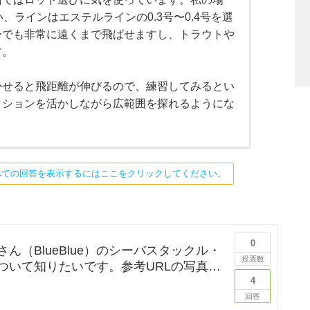
い、ラインはエステルラインの0.3号〜0.4号を選
ーでも非常に遠くまで飛ばせますし、トラウトや
す。
かせると飛距離が伸びるので、練習してみるとい
クションを活かしながら広範囲を探れるようにな
べての回答を表示するにはここをクリックしてください。
0
ん（BlueBlue）のシーバスタックル・
投票数
ついて知りたいです。参考URLの写真の
リールが気にな
4
回答