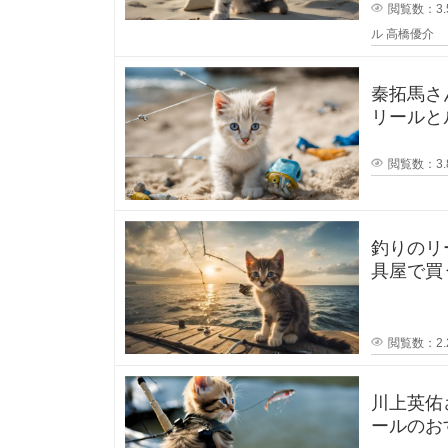
気
閲覧数：3.
を
ロ
ル
高橋優介
使
っ
て
ー
い
秦拓馬さ
ま
リールとルアーの
テ
そして人気
閲覧数：3.
ィ
ン
釣りのリ
具屋で買
グ
トを教え
を
閲覧数：2.
使
川上英佑
用
ールのおすす