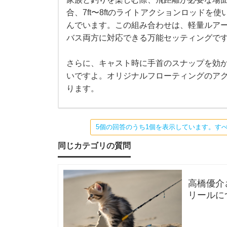
ラ
家
合、7ft〜8ftのライトアクションロッドを使
族
と
パ
んでいます。この組み合わせは、軽量ルア
釣
り
バス両方に対応できる万能セッティングで
を
ラ
楽
し
さらに、キャスト時に手首のスナップを効
む
の
いですよ。オリジナルフローティングのア
際
、
ります。
飛
オ
距
離
が
リ
必
5個の回答のうち1個を表示しています。す
要
な
同じカテゴリの質問
ジ
場
面
で
ナ
は
高橋優介さ
ロ
ッ
リールに
ル
ド
ロッドや
選
び
フ
に