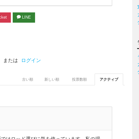
ket
LINE
または
ログイン
古い順
新しい順
投票数順
アクティブ
面ではロッド選びに気を使っています。私の場