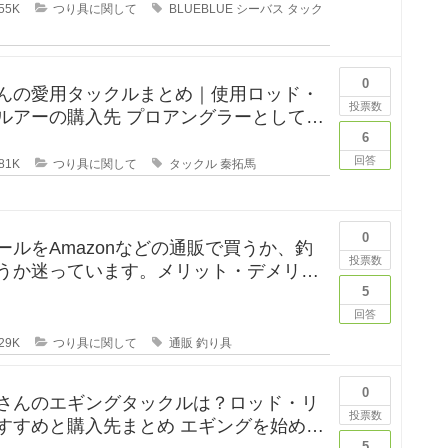
55K
つり具に関して
BLUEBLUE
シーバス
タック
0
んの愛用タックルまとめ｜使用ロッド・
投票数
購入先 プロアングラーとして、
釣りYouTube
6
回答
81K
つり具に関して
タックル
秦拓馬
0
ールをAmazonなどの通販で買うか、釣
投票数
うか迷っています。メリット・デメリッ
てください。 この間
5
回答
29K
つり具に関して
通販
釣り具
0
さんのエギングタックルは？ロッド・リ
投票数
めと購入先まとめ エギングを始めよ
5