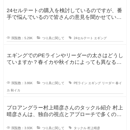
24セルテートの購入を検討しているのですが、番
手で悩んでいるので皆さんの意見を聞かせていた
だければと思い投稿します。LT
閲覧数：5.29K
つり具に関して
24セルテート
エギング
エギングでのPEラインやリーダーの太さはどうし
ていますか？春イカや秋イカによっても異なると
思いますし、釣りに行く時期によ
閲覧数：3.86K
つり具に関して
PEライン
エギング
リーダー
春イ
カ
秋イカ
プロアングラー村上晴彦さんのタックル紹介 村上
晴彦さんは、独自の視点とアプローチで多くのフ
ァンを魅了するプロフェッ
閲覧数：3.93K
つり具に関して
タックル
村上晴彦