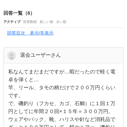
か
回答一覧（
6
）
？
アクティブ
投票数順
新しい順
古い順
今
迄
回答目次 表示/非表示
､
趣
退会ユーザーさん
味
と
私なんてまだまだですが…暇だったので軽く電
私
し
な
卓を弾くと…
て
ん
竿、リール、タモの柄だけで２００万円くらい
て
釣
ま
です。
だ
り
ま
で、磯釣り（フカセ、カゴ、石鯛）に１回１万
だ
道
で
円としてに年間２０回×１５年＝３００万円。
す
具
ウェアやバック、靴、ハリスや針など消耗品で
が
…