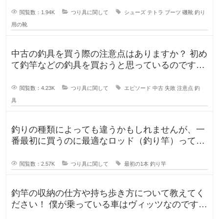
閲覧数：1.94K
つり具に関して
シューズ
テトラ
ブーツ
磯靴
釣り
用の靴
中古の釣具を買う際の注意点はありますか？ 初め
て釣竿などの釣具を買おうと思っているのです
が、釣具ってなかなか値が張りま
閲覧数：4.23K
つり具に関して
エピソード
中古
失敗
注意点
釣
具
釣りの種類によっても違うかもしれませんが、一
番最初に買うのに最適なロッド（釣り竿）ってど
ういったロッドでしょうか？もしか
閲覧数：2.57K
つり具に関して
最初の1本
釣り竿
釣竿の収納の仕方や持ち歩き方について教えてく
ださい！ 僕が乗っている車はヴィッツなのです
が、車に釣竿は積めるのか、普段