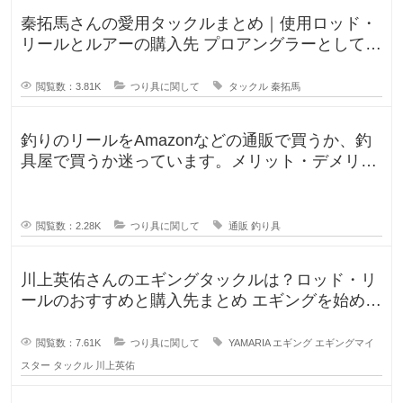
秦拓馬さんの愛用タックルまとめ｜使用ロッド・
リールとルアーの購入先 プロアングラーとして、
そして人気釣りYouTube
閲覧数：3.81K
つり具に関して
タックル
秦拓馬
釣りのリールをAmazonなどの通販で買うか、釣
具屋で買うか迷っています。メリット・デメリッ
トを教えてください。 この間
閲覧数：2.28K
つり具に関して
通販
釣り具
川上英佑さんのエギングタックルは？ロッド・リ
ールのおすすめと購入先まとめ エギングを始めよ
うと思うのですが、形から入る
閲覧数：7.61K
つり具に関して
YAMARIA
エギング
エギングマイ
スター
タックル
川上英佑