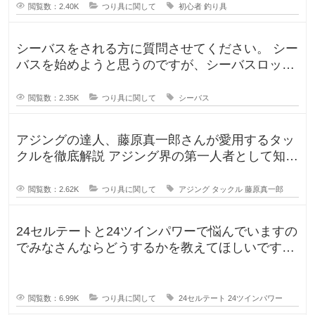
閲覧数：2.40K
つり具に関して
初心者
釣り具
シーバスをされる方に質問させてください。 シー
バスを始めようと思うのですが、シーバスロッド
を選定中です！ ヤマガブランク
閲覧数：2.35K
つり具に関して
シーバス
アジングの達人、藤原真一郎さんが愛用するタッ
クルを徹底解説 アジング界の第一人者として知ら
れる藤原真一郎さん。関西を拠
閲覧数：2.62K
つり具に関して
アジング
タックル
藤原真一郎
24セルテートと24ツインパワーで悩んでいますの
でみなさんならどうするかを教えてほしいです。
今までずっとダイワのリール
閲覧数：6.99K
つり具に関して
24セルテート
24ツインパワー