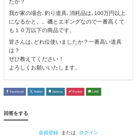
たか？
釣
我が家の場合､釣り道具､消耗品は､100万円以上
り
になるかと。。磯とエギングなので一番高くて
道
も１０万以下の商品です。
具
皆さんは､どれ位使いましたか？一番高い道具
に
は？
ど
ぜひ教えてください！
れ
よろしくお願いいたします。
位
お
金
Facebook
Twitter
Hatena
Pocket
LINE
使
っ
回答をする
て
ま
会員登録
または
ログイン
す