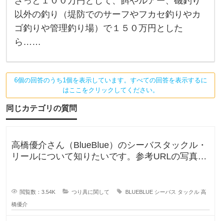
へ
ざっと１００万円として、餌やルアー、磯釣り
暇
だ
ど
以外の釣り（堤防でのサーフやフカセ釣りやカ
っ
た
れ
ゴ釣りや管理釣り場）で１５０万円とした
の
ら……
位
で
軽
お
く
電
金
卓
6個の回答のうち1個を表示しています。すべての回答を表示するに
を
を
弾
はここをクリックしてください。
く
使
と
同じカテゴリの質問
…
い
竿
、
ま
リ
高橋優介さん（BlueBlue）のシーバスタックル・
ー
し
ル
リールについて知りたいです。参考URLの写真の
た
ロッドやリールが気にな
か
？
閲覧数：3.54K
つり具に関して
BLUEBLUE
シーバス
タックル
高
橋優介