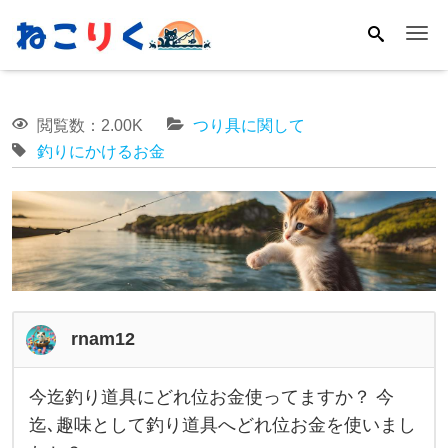
Me
閲覧数：2.00K
つり具に関して
釣りにかけるお金
rnam12
今迄釣り道具にどれ位お金使ってますか？ 今
今
迄､趣味として釣り道具へどれ位お金を使いまし
迄