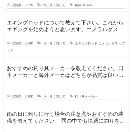
閲覧数：3.32K
つり具に関して
積載
車
釣竿
エギングロッドについて教えて下さい。これから
エギングを始めようと思います。エメラルダスや
セフィアが無難なのかなと思います
閲覧数：2.69K
つり具に関して
エギングロッド
エメラルダス
セフ
ィア
おすすめの釣り具メーカーを教えてください。日
本メーカーと海外メーカはどちらが品質は良いで
すか？日本で釣りをするならやはり
閲覧数：2.90K
つり具に関して
釣り具メーカー
雨の日に釣りに行く場合の注意点やおすすめの装
備を教えてください。 雨の中でも快適に釣りを楽
しむための防水アイテムや、雨の