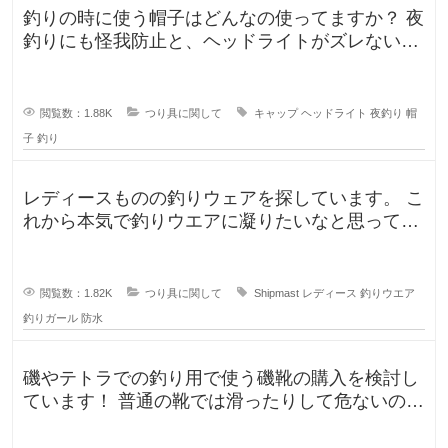
釣りの時に使う帽子はどんなの使ってますか？ 夜
釣りにも怪我防止と、ヘッドライトがズレないよ
うに被っていたんですが、普
閲覧数：1.88K
つり具に関して
キャップ
ヘッドライト
夜釣り
帽
子
釣り
レディースものの釣りウェアを探しています。 こ
れから本気で釣りウエアに凝りたいなと思ってい
るのですが、しっかり防水もで
閲覧数：1.82K
つり具に関して
Shipmast
レディース
釣りウエア
釣りガール
防水
磯やテトラでの釣り用で使う磯靴の購入を検討し
ています！ 普通の靴では滑ったりして危ないの
で、専用に買おうと考えていますが