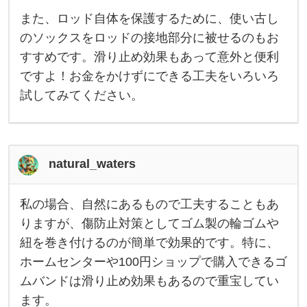
活
また、ロッド自体を保護するために、使い古し
用
す
のソックスをロッドの接地部分に被せるのもお
る
の
すすめです。滑り止め効果もあって意外と便利
が
コ
ですよ！お金をかけずにできる工夫をいろいろ
ス
試してみてください。
ト
を
抑
え
る
コ
ツ
natural_waters
で
す
。
私の場合、自然にあるもので工夫することもあ
私
私
が
の
りますが、傷防止対策としてゴム製の輪ゴムや
よ
場
く
紐を巻き付けるのが簡単で効果的です。特に、
合
や
、
ホームセンターや100円ショップで購入できるゴ
る
自
の
然
ムバンドは滑り止め効果もあるので重宝してい
は
に
あ
ます。