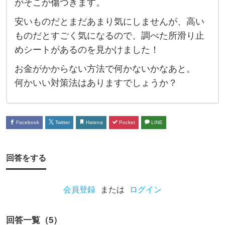
がそこが傷つきます。
ド
安いものだとまだあまり気にしませんが、高い
の
ものだとすごく気になるので、調べた所滑り止
傷
めシートがあるのを見かけました！
防
お金がかからない方法で何かないかなあと。
止
何かいい対策法はありますでしょうか？
に
つ
い
Facebook
Twitter
Hatena
Pocket
LINE
て
、
回答をする
私
は
会員登録
または
ログイン
、
よ
回答一覧（
5
）
く