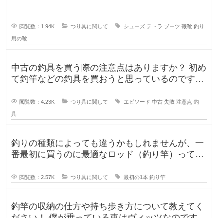
で、専用に買おうと考えていますが
閲覧数：1.94K
つり具に関して
シューズ
テトラ
ブーツ
磯靴
釣り
用の靴
中古の釣具を買う際の注意点はありますか？ 初め
て釣竿などの釣具を買おうと思っているのです
が、釣具ってなかなか値が張りま
閲覧数：4.23K
つり具に関して
エピソード
中古
失敗
注意点
釣
具
釣りの種類によっても違うかもしれませんが、一
番最初に買うのに最適なロッド（釣り竿）ってど
ういったロッドでしょうか？もしか
閲覧数：2.57K
つり具に関して
最初の1本
釣り竿
釣竿の収納の仕方や持ち歩き方について教えてく
ださい！ 僕が乗っている車はヴィッツなのです