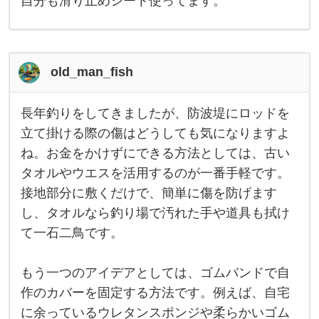
を
自分も滑り止めシート使ってます。
の
立
で
す
て
が
、
掛
同
old_man_fish
じ
け
よ
う
て
長年釣りをしてきましたが、防波堤にロッドを
な
長
状
い
年
立て掛ける際の傷はどうしても気になりますよ
態
釣
る
で
ね。お金をかけずにできる方法としては、古い
り
傷
を
の
が
タオルやウエスを活用するのが一番手軽です。
し
つ
て
で
接地部分に敷くだけで、簡単に傷を防げます
い
き
て
す
ま
し、タオルなら釣り場で汚れた手や道具も拭け
い
し
が
て一石二鳥です。
た
が
そ
、
防
もう一つのアイデアとしては、ゴムバンドで自
こ
波
堤
作のカバーを固定する方法です。例えば、自宅
が
に
に余っているウレタンスポンジや柔らかいゴム
ロ