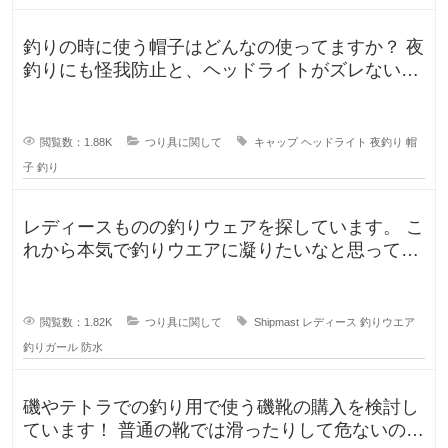
釣りの時に使う帽子はどんなの使ってますか？ 夜
釣りにも怪我防止と、ヘッドライトがズレないよ
うに被っていたんですが、普
閲覧数：1.88K
つり具に関して
キャップ
ヘッドライト
夜釣り
帽
子
釣り
レディースものの釣りウェアを探しています。 こ
れから本気で釣りウエアに凝りたいなと思ってい
るのですが、しっかり防水もで
閲覧数：1.82K
つり具に関して
Shipmast
レディース
釣りウエア
釣りガール
防水
磯やテトラでの釣り用で使う磯靴の購入を検討し
ています！ 普通の靴では滑ったりして危ないの