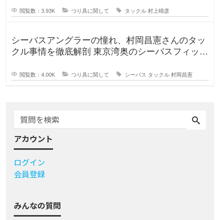
閲覧数：3.93K
つり具に関して
タックル
村上晴彦
シーバスアングラーの憧れ、村岡昌憲さんのタッ
クル事情を徹底解剖 東京湾奥のシーバスフィッシ
ングを牽引し続ける村岡昌
閲覧数：4.00K
つり具に関して
シーバス
タックル
村岡昌憲
アカウント
ログイン
会員登録
みんなの質問