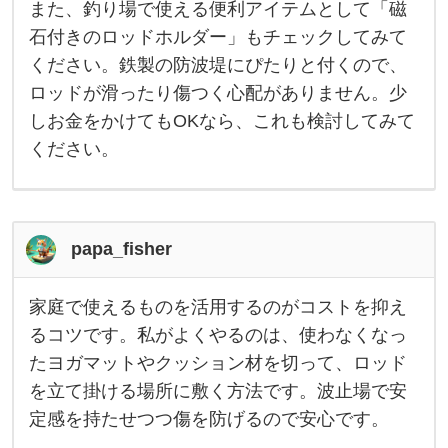
け
また、釣り場で使える便利アイテムとして「磁
る
こ
石付きのロッドホルダー」もチェックしてみて
と
ください。鉄製の防波堤にぴたりと付くので、
が
多
ロッドが滑ったり傷つく心配がありません。少
い
で
しお金をかけてもOKなら、これも検討してみて
す
が
ください。
、
傷
を
防
ぐ
方
papa_fisher
法
と
し
家庭で使えるものを活用するのがコストを抑え
て
家
お
庭
るコツです。私がよくやるのは、使わなくなっ
す
で
たヨガマットやクッション材を切って、ロッド
使
え
を立て掛ける場所に敷く方法です。波止場で安
る
も
定感を持たせつつ傷を防げるので安心です。
の
を