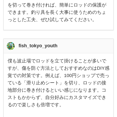
傷
ッ
を切って巻き付ければ、簡単にロッドの保護が
ド
つ
を
できます。釣り具を長く大事に使うためのちょ
立
き
て
っとした工夫、ぜひ試してみてください。
ま
掛
け
る
際
の
傷
fish_tokyo_youth
は
ど
う
僕も波止場でロッドを立て掛けることが多いで
し
僕
て
も
すが、傷を防ぐ方法としておすすめなのはDIY感
も
波
覚での対策です。例えば、100円ショップで売っ
止
場
ている「滑り止めシート」を切り、ロッドの接
で
ロ
地部分に巻き付けるといい感じになります。コ
ッ
ド
ストもかからず、自分好みにカスタマイズでき
を
るので楽しさも倍増です。
立
て
掛