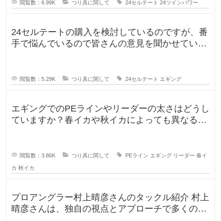
閲覧数：6.99K
つり具に関して
24セルテート
24ツインパワー
24セルテートの購入を検討しているのですが、番
手で悩んでいるので皆さんの意見を聞かせていた
だければと思い投稿します。LT
閲覧数：5.29K
つり具に関して
24セルテート
エギング
エギングでのPEラインやリーダーの太さはどうし
ていますか？春イカや秋イカによっても異なると
思いますし、釣りに行く時期によ
閲覧数：3.86K
つり具に関して
PEライン
エギング
リーダー
春イ
カ
秋イカ
プロアングラー村上晴彦さんのタックル紹介 村上
晴彦さんは、独自の視点とアプローチで多くのフ
ァンを魅了するプロフェッ