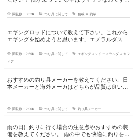
が、車に釣竿は積めるのか、普段
閲覧数：3.32K
つり具に関して
積載
車
釣竿
エギングロッドについて教えて下さい。これから
エギングを始めようと思います。エメラルダスや
セフィアが無難なのかなと思います
閲覧数：2.69K
つり具に関して
エギングロッド
エメラルダス
セフ
ィア
おすすめの釣り具メーカーを教えてください。日
本メーカーと海外メーカはどちらが品質は良いで
すか？日本で釣りをするならやはり
閲覧数：2.90K
つり具に関して
釣り具メーカー
雨の日に釣りに行く場合の注意点やおすすめの装
備を教えてください。 雨の中でも快適に釣りを楽