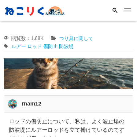
Me
閲覧数：1.68K
つり具に関して
ルアー
ロッド
傷防止
防波堤
rnam12
ロッドの傷防止について、私は、よく波止場の
ロ
防波堤にルアーロッドを立て掛けているのです
ッ