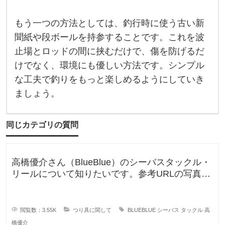
る
も
の
もう一つの方法としては、釣行時に使う古い新
で
工
聞紙や段ボールを持参することです。これを波
夫
す
止場とロッドの間に挟むだけで、傷を防げるだ
る
けでなく、環境にも優しい方法です。シンプル
こ
と
な工夫で釣りをもっと楽しめるようにしていき
も
あ
ましょう。
り
ま
す
が
同じカテゴリの質問
、
傷
防
止
高橋優介さん（BlueBlue）のシーバスタックル・
対
策
リールについて知りたいです。参考URLの写真の
と
ロッドやリールが気にな
し
て
ゴ
閲覧数：3.55K
つり具に関して
BLUEBLUE
シーバス
タックル
高
橋優介