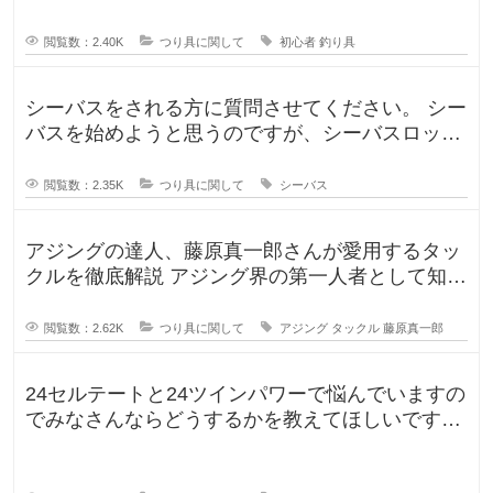
しむための防水アイテムや、雨の
閲覧数：2.40K
つり具に関して
初心者
釣り具
シーバスをされる方に質問させてください。 シー
バスを始めようと思うのですが、シーバスロッド
を選定中です！ ヤマガブランク
閲覧数：2.35K
つり具に関して
シーバス
アジングの達人、藤原真一郎さんが愛用するタッ
クルを徹底解説 アジング界の第一人者として知ら
れる藤原真一郎さん。関西を拠
閲覧数：2.62K
つり具に関して
アジング
タックル
藤原真一郎
24セルテートと24ツインパワーで悩んでいますの
でみなさんならどうするかを教えてほしいです。
今までずっとダイワのリール