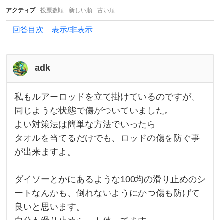
アクティブ
波
投票数順
新しい順
古い順
止
回答目次 表示/非表示
場
の
adk
防
波
私もルアーロッドを立て掛けているのですが、
堤
私
も
同じような状態で傷がついていました。
に
ル
よい対策法は簡単な方法でいったら
ア
ル
ー
タオルを当てるだけでも、ロッドの傷を防ぐ事
ロ
ア
ッ
が出来ますよ。
ド
ー
を
立
ロ
ダイソーとかにあるような100均の滑り止めのシ
て
掛
ッ
ートなんかも、倒れないようにかつ傷も防げて
け
ド
て
良いと思います。
い
る