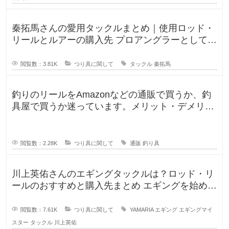
秦拓馬さんの愛用タックルまとめ｜使用ロッド・
リールとルアーの購入先 プロアングラーとして、
そして人気釣りYouTube
閲覧数：3.81K
つり具に関して
タックル
秦拓馬
釣りのリールをAmazonなどの通販で買うか、釣
具屋で買うか迷っています。メリット・デメリッ
トを教えてください。 この間
閲覧数：2.28K
つり具に関して
通販
釣り具
川上英佑さんのエギングタックルは？ロッド・リ
ールのおすすめと購入先まとめ エギングを始めよ
うと思うのですが、形から入る
閲覧数：7.61K
つり具に関して
YAMARIA
エギング
エギングマイ
スター
タックル
川上英佑