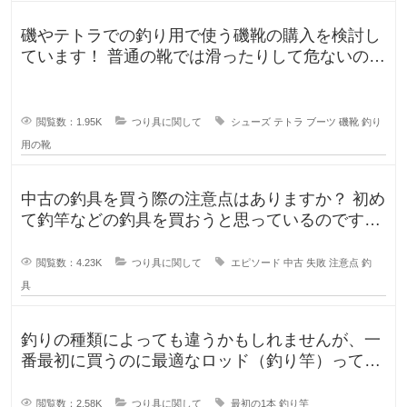
磯やテトラでの釣り用で使う磯靴の購入を検討し
ています！ 普通の靴では滑ったりして危ないの
で、専用に買おうと考えていますが
閲覧数：1.95K
つり具に関して
シューズ
テトラ
ブーツ
磯靴
釣り
用の靴
中古の釣具を買う際の注意点はありますか？ 初め
て釣竿などの釣具を買おうと思っているのです
が、釣具ってなかなか値が張りま
閲覧数：4.23K
つり具に関して
エピソード
中古
失敗
注意点
釣
具
釣りの種類によっても違うかもしれませんが、一
番最初に買うのに最適なロッド（釣り竿）ってど
ういったロッドでしょうか？もしか
閲覧数：2.58K
つり具に関して
最初の1本
釣り竿