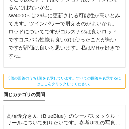
購
は
るんではないかと。
入
s
w
sw4000～は26年に更新される可能性が高いとみ
を
4
0
てます。ツインパワーで耐えるのがよいかも。
検
0
0
ロッドについてですがコルスナssは良いロッド
番
ですコスパも性能も良いxrは使ったことが無い
は
出
ですが評価は良いと思います。私はMHが好きで
な
い
すね。
か
も
で
す
。
5個の回答のうち1個を表示しています。すべての回答を表示するに
前
はここをクリックしてください。
2
0
同じカテゴリの質問
出
た
の
で
と
高橋優介さん（BlueBlue）のシーバスタックル・
り
リールについて知りたいです。参考URLの写真の
あ
え