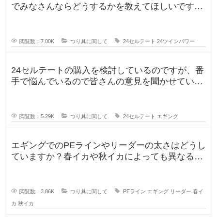
でみなさんならどうするかを教えてほしいです。
今までずっとダイワのリール
閲覧数：7.00K
つり具に関して
24セルテート
24ツインパワー
24セルテートの購入を検討しているのですが、番
手で悩んでいるので皆さんの意見を聞かせていた
だければと思い投稿します。LT
閲覧数：5.29K
つり具に関して
24セルテート
エギング
エギングでのPEラインやリーダーの太さはどうし
ていますか？春イカや秋イカによっても異なると
思いますし、釣りに行く時期によ
閲覧数：3.86K
つり具に関して
PEライン
エギング
リーダー
春イ
カ
秋イカ