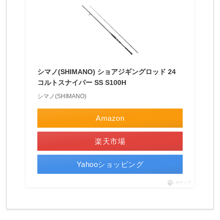
今
週
の
発
表
シマノ(SHIMANO) ショアジギングロッド 24
コルトスナイパー SS S100H
で
シマノ(SHIMANO)
新
し
Amazon
い
楽天市場
シ
マ
Yahooショッピング
ノ
ポチップ
リ
ー