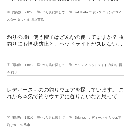
うと思うのですが、形から入る
閲覧数：7.62K
つり具に関して
YAMARIA
エギング
エギングマイ
スター
タックル
川上英佑
釣りの時に使う帽子はどんなの使ってますか？ 夜
釣りにも怪我防止と、ヘッドライトがズレないよ
うに被っていたんですが、普
閲覧数：1.89K
つり具に関して
キャップ
ヘッドライト
夜釣り
帽
子
釣り
レディースものの釣りウェアを探しています。 こ
れから本気で釣りウエアに凝りたいなと思ってい
るのですが、しっかり防水もで
閲覧数：1.82K
つり具に関して
Shipmast
レディース
釣りウエア
釣りガール
防水