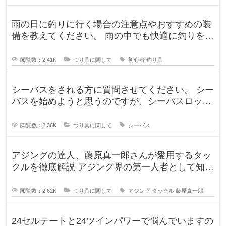
雨の日に釣りに行く場合の注意点やおすすめの装
備を教えてください。 雨の中でも快適に釣りを楽
しむための防水アイテムや、雨の
閲覧数：2.41K
つり具に関して
初心者
釣り具
シーバスをされる方に質問させてください。 シー
バスを始めようと思うのですが、シーバスロッド
を選定中です！ ヤマガブランク
閲覧数：2.36K
つり具に関して
シーバス
アジングの達人、藤原真一郎さんが愛用するタッ
クルを徹底解説 アジング界の第一人者として知ら
れる藤原真一郎さん。関西を拠
閲覧数：2.62K
つり具に関して
アジング
タックル
藤原真一郎
24セルテートと24ツインパワーで悩んでいますの