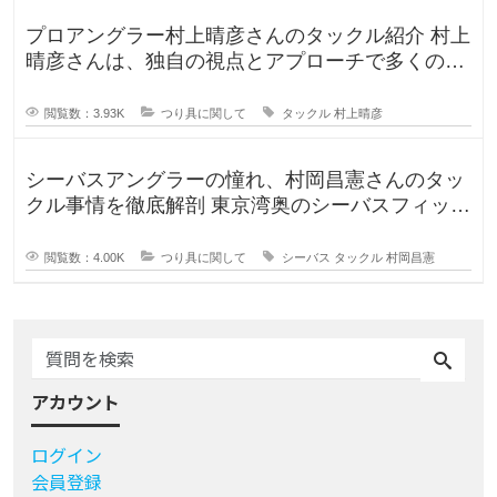
プロアングラー村上晴彦さんのタックル紹介 村上
晴彦さんは、独自の視点とアプローチで多くのフ
ァンを魅了するプロフェッ
閲覧数：3.93K
つり具に関して
タックル
村上晴彦
シーバスアングラーの憧れ、村岡昌憲さんのタッ
クル事情を徹底解剖 東京湾奥のシーバスフィッシ
ングを牽引し続ける村岡昌
閲覧数：4.00K
つり具に関して
シーバス
タックル
村岡昌憲
アカウント
ログイン
会員登録