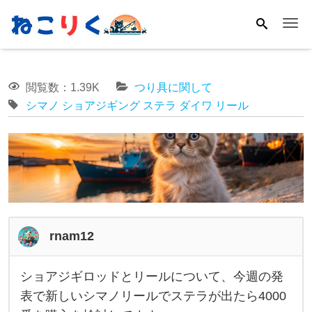
Me
閲覧数：1.39K
つり具に関して
シマノ
ショアジギング
ステラ
ダイワ
リール
rnam12
ショアジギロッドとリールについて、今週の発
シ
表で新しいシマノリールでステラが出たら4000
ョ