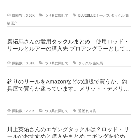
ロッドやリールが気にな
ず
今
年
閲覧数：3.55K
つり具に関して
BLUEBLUE
シーバス
タックル
高
は
オ
橋優介
秦拓馬さんの愛用タックルまとめ｜使用ロッド・
リールとルアーの購入先 プロアングラーとして、
そして人気釣りYouTube
閲覧数：3.81K
つり具に関して
タックル
秦拓馬
釣りのリールをAmazonなどの通販で買うか、釣
具屋で買うか迷っています。メリット・デメリッ
トを教えてください。 この間
閲覧数：2.29K
つり具に関して
通販
釣り具
川上英佑さんのエギングタックルは？ロッド・リ
ールのおすすめと購入先まとめ エギングを始めよ