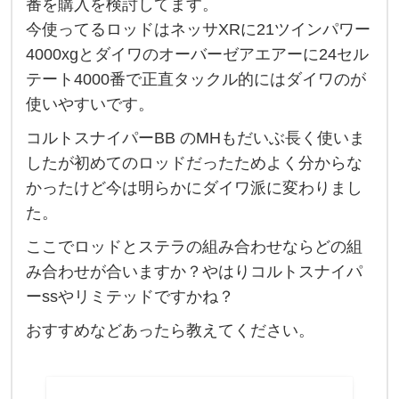
番を購入を検討してます。
ア
今使ってるロッドはネッサXRに21ツインパワー
ジ
4000xgとダイワのオーバーゼアエアーに24セル
ギ
テート4000番で正直タックル的にはダイワのが
ロ
使いやすいです。
ッ
コルトスナイパーBB のMHもだいぶ長く使いま
ド
したが初めてのロッドだったためよく分からな
と
かったけど今は明らかにダイワ派に変わりまし
リ
た。
ー
ここでロッドとステラの組み合わせならどの組
ル
み合わせが合いますか？やはりコルトスナイパ
に
ーssやリミテッドですかね？
つ
おすすめなどあったら教えてください。
い
て
、