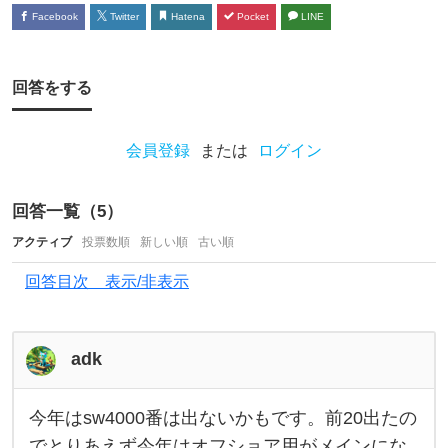
ル
Facebook
Twitter
Hatena
Pocket
LINE
で
ス
テ
回答をする
ラ
が
会員登録
または
ログイン
出
た
回答一覧（
5
）
ら
アクティブ
投票数順
新しい順
古い順
4
回答目次 表示/非表示
0
0
0
adk
番
を
今年はsw4000番は出ないかもです。前20出たの
今
年
でとりあえず今年はオフショア用がメインにな